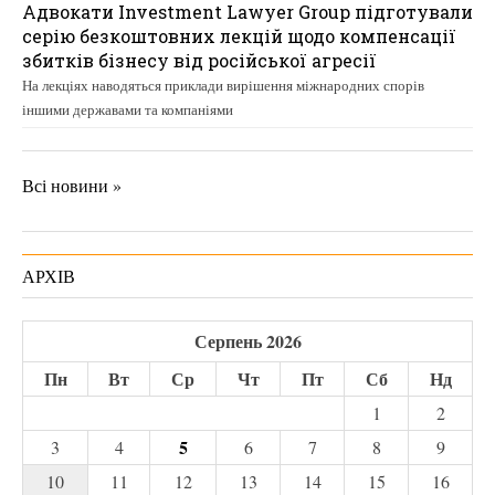
Адвокати Investment Lawyer Group підготували
серію безкоштовних лекцій щодо компенсації
збитків бізнесу від російської агресії
На лекціях наводяться приклади вирішення міжнародних спорів
іншими державами та компаніями
Всі новини »
АРХІВ
Серпень 2026
Пн
Вт
Ср
Чт
Пт
Сб
Нд
1
2
5
3
4
6
7
8
9
10
11
12
13
14
15
16