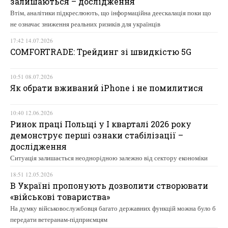
залишаються – дослідження
Втім, аналітики підкреслюють, що інформаційна деескалація поки що
не означає зниження реальних ризиків для українців
17:42 14.07.2026
COMFORTRADE: Трейдинг зі швидкістю 5G
10:51 08.07.2026
Як обрати вживаний iPhone і не помилитися
10:40 12.06.2026
Ринок праці Польщі у І кварталі 2026 року
демонструє перші ознаки стабілізації –
дослідження
Ситуація залишається неоднорідною залежно від сектору економіки
18:51 12.05.2026
В Україні пропонують дозволити створювати
«військові товариства»
На думку військовослужбовця багато державних функцій можна було б
передати ветеранам-підприємцям