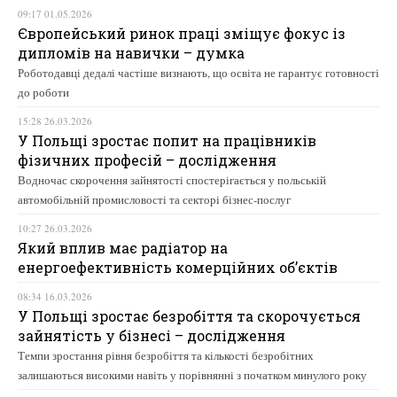
09:17 01.05.2026
Європейський ринок праці зміщує фокус із
дипломів на навички – думка
Роботодавці дедалі частіше визнають, що освіта не гарантує готовності
до роботи
15:28 26.03.2026
У Польщі зростає попит на працівників
фізичних професій – дослідження
Водночас скорочення зайнятості спостерігається у польській
автомобільній промисловості та секторі бізнес-послуг
10:27 26.03.2026
Який вплив має радіатор на
енергоефективність комерційних об’єктів
08:34 16.03.2026
У Польщі зростає безробіття та скорочується
зайнятість у бізнесі – дослідження
Темпи зростання рівня безробіття та кількості безробітних
залишаються високими навіть у порівнянні з початком минулого року