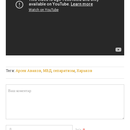
Теги:
Арсен Аваков
,
МВД
,
сепаратизм
,
Харьков
Ім'я