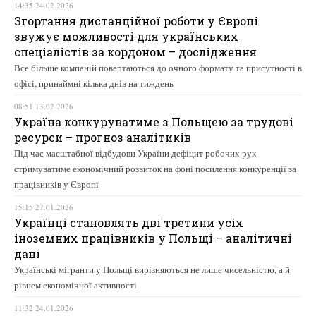
14:35 24.02.2026
Згортання дистанційної роботи у Європі
звужує можливості для українських
спеціалістів за кордоном – дослідження
Все більше компаній повертаються до очного формату та присутності в
офісі, принаймні кілька днів на тиждень
08:51 13.02.2026
Україна конкуруватиме з Польщею за трудові
ресурси – прогноз аналітиків
Під час масштабної відбудови України дефіцит робочих рук
стримуватиме економічний розвиток на фоні посилення конкуренції за
працівників у Європі
15:15 27.01.2026
Українці становлять дві третини усіх
іноземних працівників у Польщі – аналітичні
дані
Українські мігранти у Польщі вирізняються не лише чисельністю, а й
рівнем економічної активності
11:32 24.01.2026