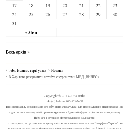
17
18
19
20
21
22
23
24
25
26
27
28
29
30
31
« Лип
Весь архів »
hubs. Новини, варті уваги
Новини
В Харькове разгромили автобус с курсантами МВД (ВИДЕО)
Copyright © 2013-2024 Hubs
info (at) hubs.ua 095-555-74-92
Вся інформація, розміщена на веб-сайті призначена тільки для персонального використання і не
підлягає подальшому та/або розповсюдженню в будь-якій формі, крім письмового дозволу
Hubs або з активним гіперпосиланням на джерело.
Всі матеріали, які розміщені на цьому сайті із посиланням на агентство "Інтерфакс-Україна", не
підлягають подальшому відтворенню та/чи розповсюдженню в будь-якій формі, інакше як з