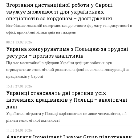
Згортання дистанційної роботи у Європі
звужує можливості для українських
спеціалістів за кордоном – дослідження
Все більше компаній повертаються до очного формату та присутності в
офісі, принаймні кілька днів на тиждень
08:51 13.02.2026
Україна конкуруватиме з Польщею за трудові
ресурси – прогноз аналітиків
Під час масштабної відбудови України дефіцит робочих рук
стримуватиме економічний розвиток на фоні посилення конкуренції за
працівників у Європі
15:15 27.01.2026
Українці становлять дві третини усіх
іноземних працівників у Польщі – аналітичні
дані
Українські мігранти у Польщі вирізняються не лише чисельністю, а й
рівнем економічної активності
11:32 24.01.2026
Адвокати Investment Lawyer Group підготували