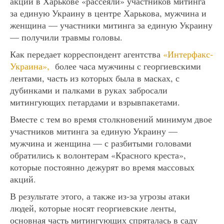
акций в Харькове «рассеяли» участников митинга
за единую Украину в центре Харькова, мужчина и
женщина — участники митинга за единую Украину
— получили травмы головы.
Как передает корреспондент агентства
«Интерфакс-
Украина»,
более часа мужчины с георгиевскими
лентами, часть из которых была в масках, с
дубинками и палками в руках забросали
митингующих петардами и взрывпакетами.
Вместе с тем во время столкновений минимум двое
участников митинга за единую Украину —
мужчина и женщина — с разбитыми головами
обратились к волонтерам «Красного креста»,
которые постоянно дежурят во время массовых
акций.
В результате этого, а также из-за угрозы атаки
людей, которые носят георгиевские ленты,
основная часть митингующих спряталась в саду