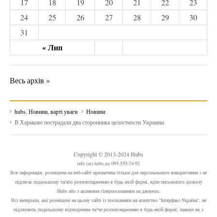
17
18
19
20
21
22
23
24
25
26
27
28
29
30
31
« Лип
Весь архів »
hubs. Новини, варті уваги
Новини
В Харькове пострадали два сторонника целостности Украины
Copyright © 2013-2024 Hubs
info (at) hubs.ua 095-555-74-92
Вся інформація, розміщена на веб-сайті призначена тільки для персонального використання і не
підлягає подальшому та/або розповсюдженню в будь-якій формі, крім письмового дозволу
Hubs або з активним гіперпосиланням на джерело.
Всі матеріали, які розміщені на цьому сайті із посиланням на агентство "Інтерфакс-Україна", не
підлягають подальшому відтворенню та/чи розповсюдженню в будь-якій формі, інакше як з