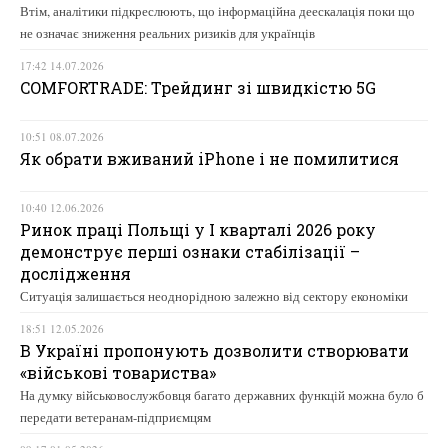
Втім, аналітики підкреслюють, що інформаційна деескалація поки що
не означає зниження реальних ризиків для українців
17:42 14.07.2026
COMFORTRADE: Трейдинг зі швидкістю 5G
10:51 08.07.2026
Як обрати вживаний iPhone і не помилитися
10:40 12.06.2026
Ринок праці Польщі у І кварталі 2026 року
демонструє перші ознаки стабілізації –
дослідження
Ситуація залишається неоднорідною залежно від сектору економіки
18:51 12.05.2026
В Україні пропонують дозволити створювати
«військові товариства»
На думку військовослужбовця багато державних функцій можна було б
передати ветеранам-підприємцям