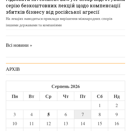
серію безкоштовних лекцій щодо компенсації
збитків бізнесу від російської агресії
На лекціях наводяться приклади вирішення міжнародних спорів
іншими державами та компаніями
Всі новини »
АРХІВ
Серпень 2026
Пн
Вт
Ср
Чт
Пт
Сб
Нд
1
2
5
3
4
6
7
8
9
10
11
12
13
14
15
16