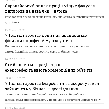
09:17 01.05.2026
Європейський ринок праці зміщує фокус із
дипломів на навички – думка
Роботодавці дедалі частіше визнають, що освіта не гарантує готовності
до роботи
15:28 26.03.2026
У Польщі зростає попит на працівників
фізичних професій – дослідження
Водночас скорочення зайнятості спостерігається у польській
автомобільній промисловості та секторі бізнес-послуг
10:27 26.03.2026
Який вплив має радіатор на
енергоефективність комерційних об’єктів
08:34 16.03.2026
У Польщі зростає безробіття та скорочується
зайнятість у бізнесі – дослідження
Темпи зростання рівня безробіття та кількості безробітних
залишаються високими навіть у порівнянні з початком минулого року
14:35 24.02.2026