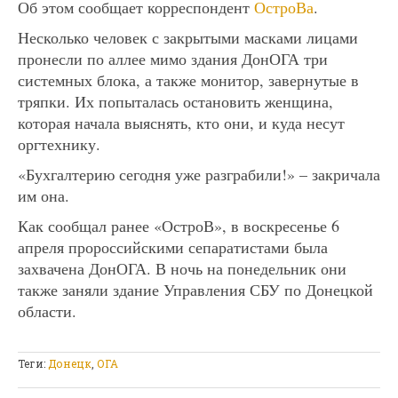
Об этом сообщает корреспондент
ОстроВа
.
Несколько человек с закрытыми масками лицами
пронесли по аллее мимо здания ДонОГА три
системных блока, а также монитор, завернутые в
тряпки. Их попыталась остановить женщина,
которая начала выяснять, кто они, и куда несут
оргтехнику.
«Бухгалтерию сегодня уже разграбили!» – закричала
им она.
Как сообщал ранее «ОстроВ», в воскресенье 6
апреля пророссийскими сепаратистами была
захвачена ДонОГА. В ночь на понедельник они
также заняли здание Управления СБУ по Донецкой
области.
Теги:
Донецк
,
ОГА