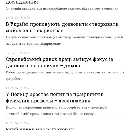
дослідження
Ситуація залишається неоднорідною залежно від сектору економіки
18:51 12.05.2026
В Україні пропонують дозволити створювати
«військові товариства»
На думку військовослужбовця багато державних функцій можна було б
передати ветеранам-підприємцям
09:17 01.05.2026
Європейський ринок праці зміщує фокус із
дипломів на навички – думка
Роботодавці дедалі частіше визнають, що освіта не гарантує готовності
до роботи
15:28 26.03.2026
У Польщі зростає попит на працівників
фізичних професій – дослідження
Водночас скорочення зайнятості спостерігається у польській
автомобільній промисловості та секторі бізнес-послуг
10:27 26.03.2026
Який вплив має радіатор на