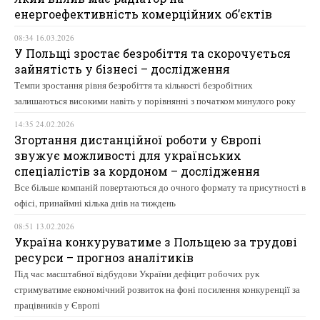
енергоефективність комерційних об’єктів
08:34 16.03.2026
У Польщі зростає безробіття та скорочується
зайнятість у бізнесі – дослідження
Темпи зростання рівня безробіття та кількості безробітних
залишаються високими навіть у порівнянні з початком минулого року
14:35 24.02.2026
Згортання дистанційної роботи у Європі
звужує можливості для українських
спеціалістів за кордоном – дослідження
Все більше компаній повертаються до очного формату та присутності в
офісі, принаймні кілька днів на тиждень
08:51 13.02.2026
Україна конкуруватиме з Польщею за трудові
ресурси – прогноз аналітиків
Під час масштабної відбудови України дефіцит робочих рук
стримуватиме економічний розвиток на фоні посилення конкуренції за
працівників у Європі