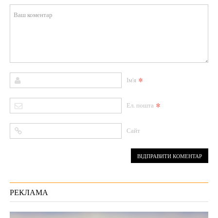
*
Ім'я
*
Ел. пошта
Сайт
РЕКЛАМА