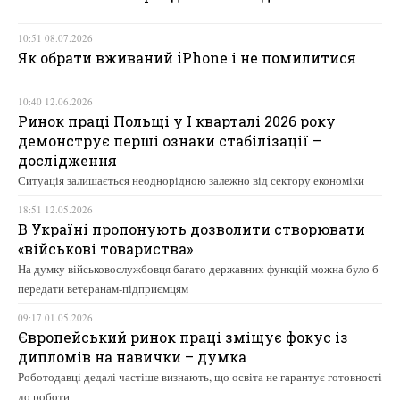
10:51 08.07.2026
Як обрати вживаний iPhone і не помилитися
10:40 12.06.2026
Ринок праці Польщі у І кварталі 2026 року
демонструє перші ознаки стабілізації –
дослідження
Ситуація залишається неоднорідною залежно від сектору економіки
18:51 12.05.2026
В Україні пропонують дозволити створювати
«військові товариства»
На думку військовослужбовця багато державних функцій можна було б
передати ветеранам-підприємцям
09:17 01.05.2026
Європейський ринок праці зміщує фокус із
дипломів на навички – думка
Роботодавці дедалі частіше визнають, що освіта не гарантує готовності
до роботи