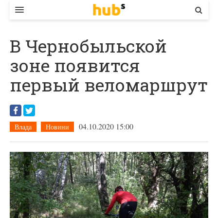
ВЛАДА
В Чернобыльской
ЕКОНОМІКА
зоне появится
БІЗНЕС
первый веломаршрут
СТАРТЕР
КОНТАКТИ
04.10.2020 15:00
Влада
Новини