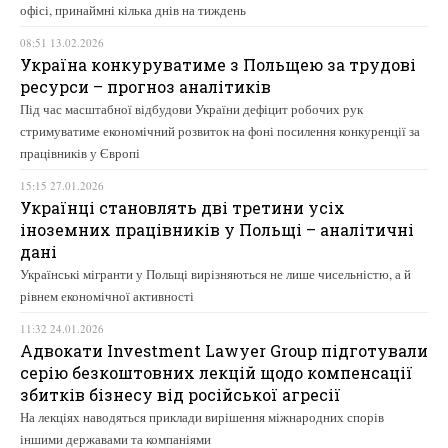
офісі, принаймні кілька днів на тиждень
08:51 13.02.2026
Україна конкуруватиме з Польщею за трудові
ресурси – прогноз аналітиків
Під час масштабної відбудови України дефіцит робочих рук
стримуватиме економічний розвиток на фоні посилення конкуренції за
працівників у Європі
15:15 27.01.2026
Українці становлять дві третини усіх
іноземних працівників у Польщі – аналітичні
дані
Українські мігранти у Польщі вирізняються не лише чисельністю, а й
рівнем економічної активності
11:32 24.01.2026
Адвокати Investment Lawyer Group підготували
серію безкоштовних лекцій щодо компенсації
збитків бізнесу від російської агресії
На лекціях наводяться приклади вирішення міжнародних спорів
іншими державами та компаніями