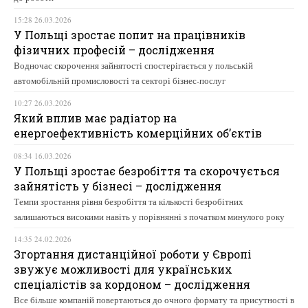
15:28 26.03.2026
У Польщі зростає попит на працівників
фізичних професій – дослідження
Водночас скорочення зайнятості спостерігається у польській
автомобільній промисловості та секторі бізнес-послуг
10:27 26.03.2026
Який вплив має радіатор на
енергоефективність комерційних об’єктів
08:34 16.03.2026
У Польщі зростає безробіття та скорочується
зайнятість у бізнесі – дослідження
Темпи зростання рівня безробіття та кількості безробітних
залишаються високими навіть у порівнянні з початком минулого року
14:35 24.02.2026
Згортання дистанційної роботи у Європі
звужує можливості для українських
спеціалістів за кордоном – дослідження
Все більше компаній повертаються до очного формату та присутності в