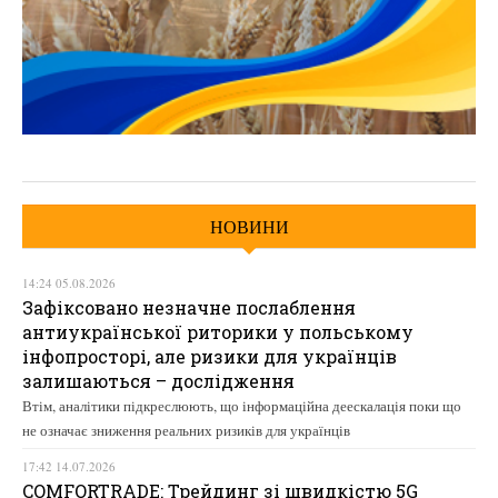
НОВИНИ
14:24 05.08.2026
Зафіксовано незначне послаблення
антиукраїнської риторики у польському
інфопросторі, але ризики для українців
залишаються – дослідження
Втім, аналітики підкреслюють, що інформаційна деескалація поки що
не означає зниження реальних ризиків для українців
17:42 14.07.2026
COMFORTRADE: Трейдинг зі швидкістю 5G