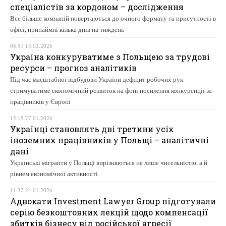
спеціалістів за кордоном – дослідження
Все більше компаній повертаються до очного формату та присутності в
офісі, принаймні кілька днів на тиждень
08:51 13.02.2026
Україна конкуруватиме з Польщею за трудові
ресурси – прогноз аналітиків
Під час масштабної відбудови України дефіцит робочих рук
стримуватиме економічний розвиток на фоні посилення конкуренції за
працівників у Європі
15:15 27.01.2026
Українці становлять дві третини усіх
іноземних працівників у Польщі – аналітичні
дані
Українські мігранти у Польщі вирізняються не лише чисельністю, а й
рівнем економічної активності
11:32 24.01.2026
Адвокати Investment Lawyer Group підготували
серію безкоштовних лекцій щодо компенсації
збитків бізнесу від російської агресії