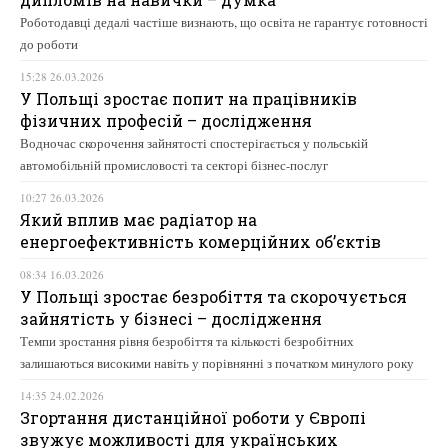
Роботодавці дедалі частіше визнають, що освіта не гарантує готовності
до роботи
15:28 26.03.2026
У Польщі зростає попит на працівників
фізичних професій – дослідження
Водночас скорочення зайнятості спостерігається у польській
автомобільній промисловості та секторі бізнес-послуг
10:27 26.03.2026
Який вплив має радіатор на
енергоефективність комерційних об’єктів
08:34 16.03.2026
У Польщі зростає безробіття та скорочується
зайнятість у бізнесі – дослідження
Темпи зростання рівня безробіття та кількості безробітних
залишаються високими навіть у порівнянні з початком минулого року
14:35 24.02.2026
Згортання дистанційної роботи у Європі
звужує можливості для українських