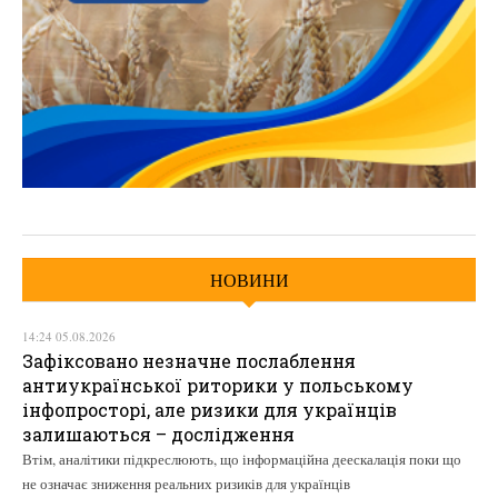
НОВИНИ
14:24 05.08.2026
Зафіксовано незначне послаблення
антиукраїнської риторики у польському
інфопросторі, але ризики для українців
залишаються – дослідження
Втім, аналітики підкреслюють, що інформаційна деескалація поки що
не означає зниження реальних ризиків для українців