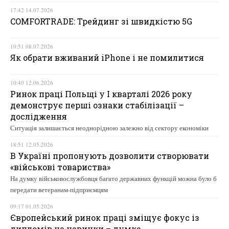
17:42 14.07.2026
COMFORTRADE: Трейдинг зі швидкістю 5G
10:51 08.07.2026
Як обрати вживаний iPhone і не помилитися
10:40 12.06.2026
Ринок праці Польщі у І кварталі 2026 року
демонструє перші ознаки стабілізації –
дослідження
Ситуація залишається неоднорідною залежно від сектору економіки
18:51 12.05.2026
В Україні пропонують дозволити створювати
«військові товариства»
На думку військовослужбовця багато державних функцій можна було б
передати ветеранам-підприємцям
09:17 01.05.2026
Європейський ринок праці зміщує фокус із
дипломів на навички – думка