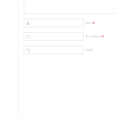
*
Ім'я
*
Ел. пошта
Сайт