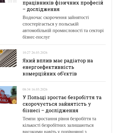
працівників фізичних професій
– дослідження
Водночас скорочення зайнятості
спостерігається у польській
автомобільній промисловості та секторі
бізнес-послуг
10:27 26.03.2026
Який вплив має радіатор на
енергоефективність
комерційних об’єктів
08:34 16.03.2026
У Польщі зростає безробіття та
скорочується зайнятість у
бізнесі – дослідження
Темпи зростання рівня безробіття та
кількості безробітних залишаються
високими навіть у порівнянні з