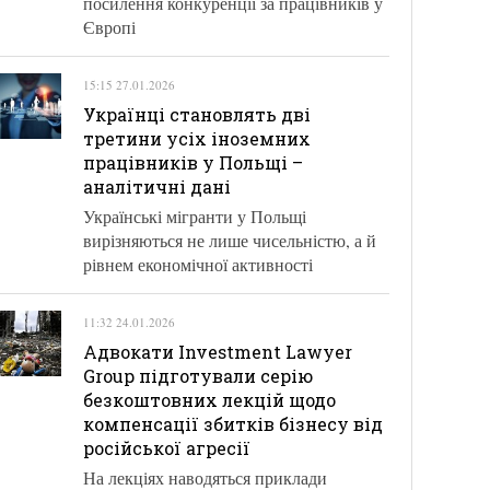
посилення конкуренції за працівників у
Європі
15:15 27.01.2026
Українці становлять дві
третини усіх іноземних
працівників у Польщі –
аналітичні дані
Українські мігранти у Польщі
вирізняються не лише чисельністю, а й
рівнем економічної активності
11:32 24.01.2026
Адвокати Investment Lawyer
Group підготували серію
безкоштовних лекцій щодо
компенсації збитків бізнесу від
російської агресії
На лекціях наводяться приклади