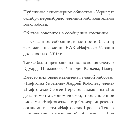
Публичное акционерное общество «Укрнафта
октября переизбрало членами наблюдательно
Боголюбова.
Об этом говорится в сообщении компании.
На указанном собрании, в частности, были 
экс-главы правления НАК «Нафтогаз Украины
должности с 2010 г.
Также были прекращены полномочия следующ
Эдуарда Швыдкого, Геннадия Юрьева, Валер
Вместо них были назначены: главой набсове
«Нафтогаз Украины» Андрей Коболев, членам
«Нафтогаза» Сергей Перелома, замглавы «На
департамента экономической, промышленной
рисками «Нафтогаза» Петр Столяр; директор
органами власти «Нафтогаза» Ярослав Теклю
корпоративных отношений «Нафтогаза» Поли