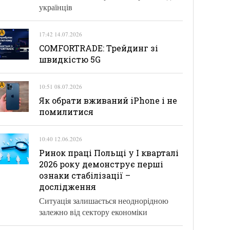
українців
17:42 14.07.2026
COMFORTRADE: Трейдинг зі
швидкістю 5G
10:51 08.07.2026
Як обрати вживаний iPhone і не
помилитися
10:40 12.06.2026
Ринок праці Польщі у І кварталі
2026 року демонструє перші
ознаки стабілізації –
дослідження
Ситуація залишається неоднорідною
залежно від сектору економіки