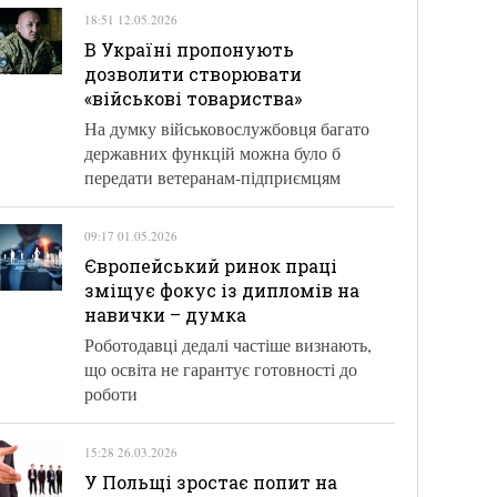
18:51 12.05.2026
В Україні пропонують
дозволити створювати
«військові товариства»
На думку військовослужбовця багато
державних функцій можна було б
передати ветеранам-підприємцям
09:17 01.05.2026
Європейський ринок праці
зміщує фокус із дипломів на
навички – думка
Роботодавці дедалі частіше визнають,
що освіта не гарантує готовності до
роботи
15:28 26.03.2026
У Польщі зростає попит на