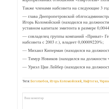
Также членами набсовета на следующие 3 го
— глава Днепропетровской облгосадминистр
Игорь Коломойский (находился на должности ч
уставном капитале эмитента в размере 0,004
— совладелец группы компаний «Приват» Ге
набсовета с 2003 г.), владеет 0,00009220%;
— Михаил Киперман (находился на должности 
— Тимур Новиков (находился на должности чл
— Уриэл Цви Лейбер (находился на должности
Теги:
Боголюбов
,
Игорь Коломойский
,
Нафтогаз
,
Укрна