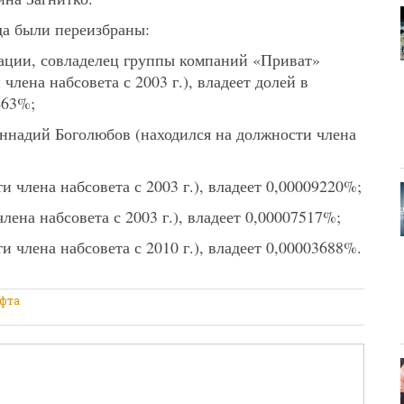
да были переизбраны:
ации, совладелец группы компаний «Приват»
лена набсовета с 2003 г.), владеет долей в
463%;
ннадий Боголюбов (находился на должности члена
члена набсовета с 2003 г.), владеет 0,00009220%;
ена набсовета с 2003 г.), владеет 0,00007517%;
 члена набсовета с 2010 г.), владеет 0,00003688%.
фта