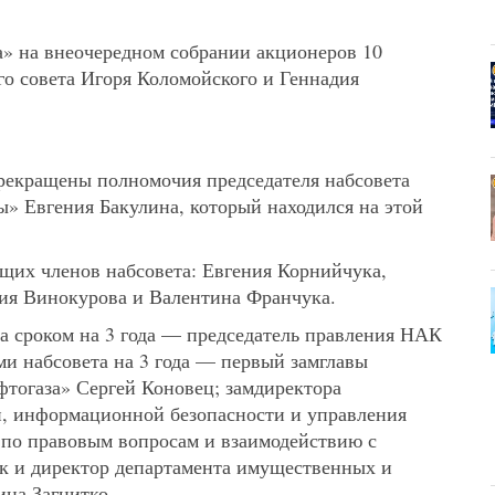
» на внеочередном собрании акционеров 10
го совета Игоря Коломойского и Геннадия
прекращены полномочия председателя набсовета
» Евгения Бакулина, который находился на этой
их членов набсовета: Евгения Корнийчука,
ия Винокурова и Валентина Франчука.
та сроком на 3 года — председатель правления НАК
и набсовета на 3 года — первый замглавы
фтогаза» Сергей Коновец; замдиректора
, информационной безопасности и управления
 по правовым вопросам и взаимодействию с
к и директор департамента имущественных и
на Загнитко.