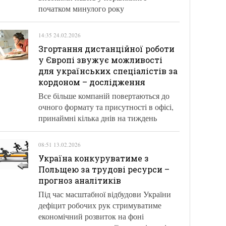
початком минулого року
14:35 24.02.2026
Згортання дистанційної роботи
у Європі звужує можливості
для українських спеціалістів за
кордоном – дослідження
Все більше компаній повертаються до
очного формату та присутності в офісі,
принаймні кілька днів на тиждень
08:51 13.02.2026
Україна конкуруватиме з
Польщею за трудові ресурси –
прогноз аналітиків
Під час масштабної відбудови України
дефіцит робочих рук стримуватиме
економічний розвиток на фоні