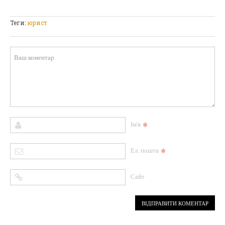
Теги:
юрист
*
Ім'я
*
Ел. пошта
Сайт