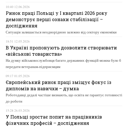
10:40 12.06.2026
Ринок праці Польщі у І кварталі 2026 року
демонструє перші ознаки стабілізації –
дослідження
Ситуація залишається неоднорідною залежно від сектору економіки
18:51 12.05.2026
В Україні пропонують дозволити створювати
«військові товариства»
На думку військовослужбовця багато державних функцій можна було б
передати ветеранам-підприємцям
09:17 01.05.2026
Європейський ринок праці зміщує фокус із
дипломів на навички – думка
Роботодавці дедалі частіше визнають, що освіта не гарантує готовності
до роботи
15:28 26.03.2026
У Польщі зростає попит на працівників
фізичних професій – дослідження