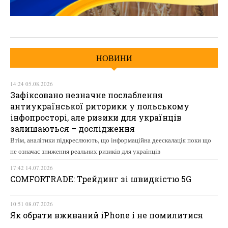
НОВИНИ
14:24 05.08.2026
Зафіксовано незначне послаблення
антиукраїнської риторики у польському
інфопросторі, але ризики для українців
залишаються – дослідження
Втім, аналітики підкреслюють, що інформаційна деескалація поки що
не означає зниження реальних ризиків для українців
17:42 14.07.2026
COMFORTRADE: Трейдинг зі швидкістю 5G
10:51 08.07.2026
Як обрати вживаний iPhone і не помилитися