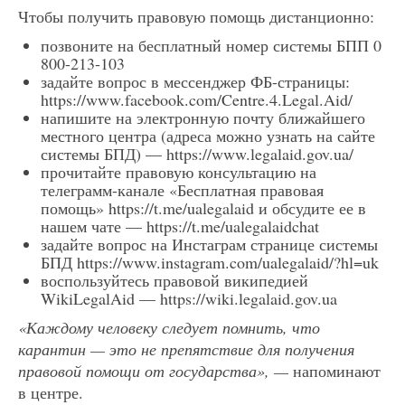
Чтобы получить правовую помощь дистанционно:
позвоните на бесплатный номер системы БПП 0
800-213-103
задайте вопрос в мессенджер ФБ-страницы:
https://www.facebook.com/Centre.4.Legal.Aid/
напишите на электронную почту ближайшего
местного центра (адреса можно узнать на сайте
системы БПД) — https://www.legalaid.gov.ua/
прочитайте правовую консультацию на
телеграмм-канале «Бесплатная правовая
помощь» https://t.me/ualegalaid и обсудите ее в
нашем чате — https://t.me/ualegalaidchat
задайте вопрос на Инстаграм странице системы
БПД https://www.instagram.com/ualegalaid/?hl=uk
воспользуйтесь правовой википедией
WikiLegalAid — https://wiki.legalaid.gov.ua
«Каждому человеку следует помнить, что
карантин — это не препятствие для получения
правовой помощи от государства», —
напоминают
в центре.