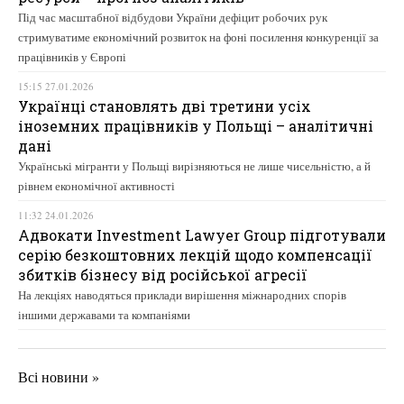
Під час масштабної відбудови України дефіцит робочих рук
стримуватиме економічний розвиток на фоні посилення конкуренції за
працівників у Європі
15:15 27.01.2026
Українці становлять дві третини усіх
іноземних працівників у Польщі – аналітичні
дані
Українські мігранти у Польщі вирізняються не лише чисельністю, а й
рівнем економічної активності
11:32 24.01.2026
Адвокати Investment Lawyer Group підготували
серію безкоштовних лекцій щодо компенсації
збитків бізнесу від російської агресії
На лекціях наводяться приклади вирішення міжнародних спорів
іншими державами та компаніями
Всі новини »