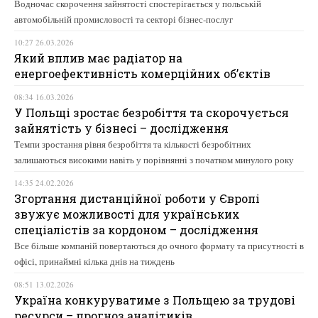
Водночас скорочення зайнятості спостерігається у польській
автомобільній промисловості та секторі бізнес-послуг
10:27 26.03.2026
Який вплив має радіатор на
енергоефективність комерційних об’єктів
08:34 16.03.2026
У Польщі зростає безробіття та скорочується
зайнятість у бізнесі – дослідження
Темпи зростання рівня безробіття та кількості безробітних
залишаються високими навіть у порівнянні з початком минулого року
14:35 24.02.2026
Згортання дистанційної роботи у Європі
звужує можливості для українських
спеціалістів за кордоном – дослідження
Все більше компаній повертаються до очного формату та присутності в
офісі, принаймні кілька днів на тиждень
08:51 13.02.2026
Україна конкуруватиме з Польщею за трудові
ресурси – прогноз аналітиків