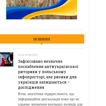
НОВИНИ
14:24 05.08.2026
Зафіксовано незначне
послаблення антиукраїнської
риторики у польському
інфопросторі, але ризики для
українців залишаються –
дослідження
Втім, аналітики підкреслюють, що
інформаційна деескалація поки що не
означає зниження реальних ризиків для