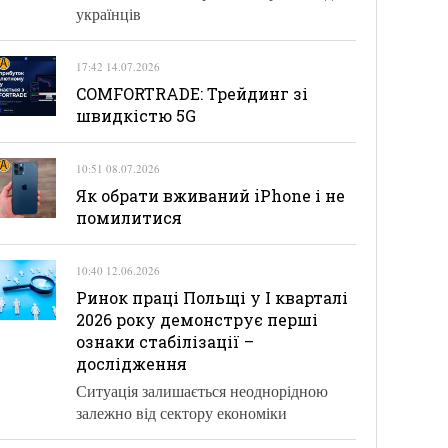
українців
17:42 14.07.2026
COMFORTRADE: Трейдинг зі
швидкістю 5G
10:51 08.07.2026
Як обрати вживаний iPhone і не
помилитися
10:40 12.06.2026
Ринок праці Польщі у І кварталі
2026 року демонструє перші
ознаки стабілізації –
дослідження
Ситуація залишається неоднорідною
залежно від сектору економіки