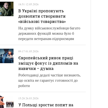
18:51 12.05.2026
В Україні пропонують
дозволити створювати
«військові товариства»
На думку військовослужбовця багато
державних функцій можна було б
передати ветеранам-підприємцям
09:17 01.05.2026
Європейський ринок праці
зміщує фокус із дипломів на
навички – думка
Роботодавці дедалі частіше визнають,
що освіта не гарантує готовності до
роботи
15:28 26.03.2026
У Польщі зростає попит на