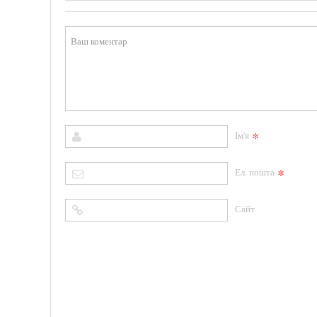
*
Ім'я
*
Ел. пошта
Сайт