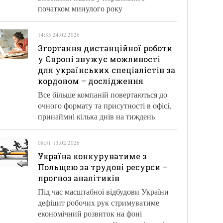
початком минулого року
14:35 24.02.2026
Згортання дистанційної роботи
у Європі звужує можливості
для українських спеціалістів за
кордоном – дослідження
Все більше компаній повертаються до
очного формату та присутності в офісі,
принаймні кілька днів на тиждень
08:51 13.02.2026
Україна конкуруватиме з
Польщею за трудові ресурси –
прогноз аналітиків
Під час масштабної відбудови України
дефіцит робочих рук стримуватиме
економічний розвиток на фоні