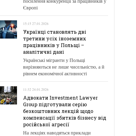
посилення конкуренції за працівників у
Європі
15:15 27.01.2026
Українці становлять дві
третини усіх іноземних
працівників у Польщі –
аналітичні дані
Українські мігранти у Польщі
вирізняються не лише чисельністю, а й
рівнем економічної активності
11:32 24.01.2026
Адвокати Investment Lawyer
Group підготували серію
безкоштовних лекцій щодо
компенсації збитків бізнесу від
російської агресії
На лекціях наводяться приклади