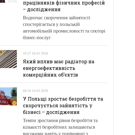
працівників фізичних професій
– дослідження
Водночас скорочення зайнятості
спостерігається у польській
автомобільній промисловості та секторі
бізнес-послуг
10:27 26.03.2026
Який вплив має радіатор на
енергоефективність
комерційних об’єктів
08:34 16.03.2026
У Польщі зростає безробіття та
скорочується зайнятість у
бізнесі – дослідження
Темпи зростання рівня безробіття та
кількості безробітних залишаються
високими навіть у порівнянні з