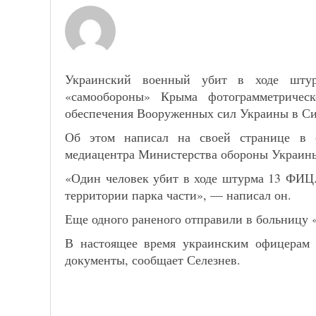
Украинский военный убит в ходе штур
«самообороны» Крыма фотограмметрическ
обеспечения Вооруженных сил Украины в С
Об этом написал на своей странице в с
медиацентра Министерства обороны Украины
«Один человек убит в ходе штурма 13 ФИЦ
территории парка части», — написал он.
Еще одного раненого отправили в больницу
В настоящее время украинским офицерам 
документы, сообщает Селезнев.