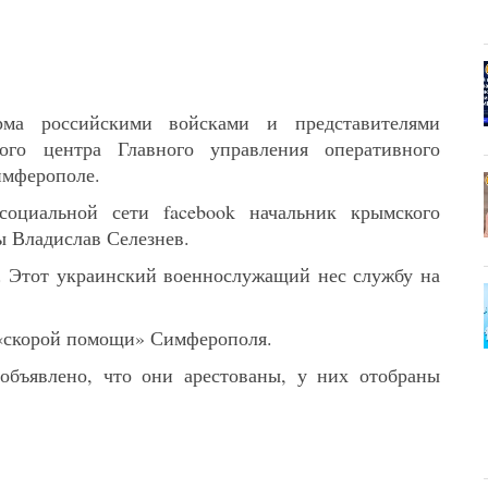
ма российскими войсками и представителями
ого центра Главного управления оперативного
имферополе.
оциальной сети facebook начальник крымского
 Владислав Селезнев.
. Этот украинский военнослужащий нес службу на
 «скорой помощи» Симферополя.
объявлено, что они арестованы, у них отобраны