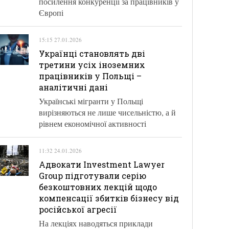
посилення конкуренції за працівників у
Європі
15:15 27.01.2026
Українці становлять дві
третини усіх іноземних
працівників у Польщі –
аналітичні дані
Українські мігранти у Польщі
вирізняються не лише чисельністю, а й
рівнем економічної активності
11:32 24.01.2026
Адвокати Investment Lawyer
Group підготували серію
безкоштовних лекцій щодо
компенсації збитків бізнесу від
російської агресії
На лекціях наводяться приклади