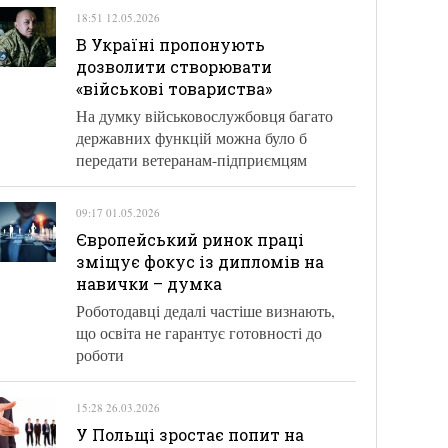
18:51 12.05.2026
В Україні пропонують
дозволити створювати
«військові товариства»
На думку військовослужбовця багато
державних функцій можна було б
передати ветеранам-підприємцям
09:17 01.05.2026
Європейський ринок праці
зміщує фокус із дипломів на
навички – думка
Роботодавці дедалі частіше визнають,
що освіта не гарантує готовності до
роботи
15:28 26.03.2026
У Польщі зростає попит на