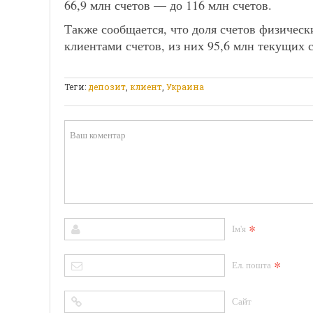
66,9 млн счетов — до 116 млн счетов.
Также сообщается, что доля счетов физическ
клиентами счетов, из них 95,6 млн текущих 
Теги:
депозит
,
клиент
,
Украина
*
Ім'я
*
Ел. пошта
Сайт