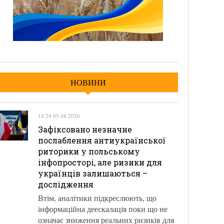
НОВИНИ
14:24 05.08.2026
Зафіксовано незначне
послаблення антиукраїнської
риторики у польському
інфопросторі, але ризики для
українців залишаються –
дослідження
Втім, аналітики підкреслюють, що
інформаційна деескалація поки що не
означає зниження реальних ризиків для