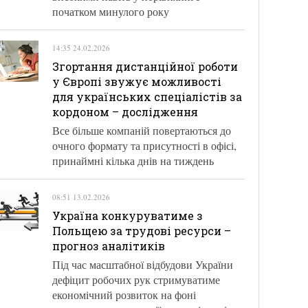
початком минулого року
14:35 24.02.2026
Згортання дистанційної роботи
у Європі звужує можливості
для українських спеціалістів за
кордоном – дослідження
Все більше компаній повертаються до
очного формату та присутності в офісі,
принаймні кілька днів на тиждень
08:51 13.02.2026
Україна конкуруватиме з
Польщею за трудові ресурси –
прогноз аналітиків
Під час масштабної відбудови України
дефіцит робочих рук стримуватиме
економічний розвиток на фоні