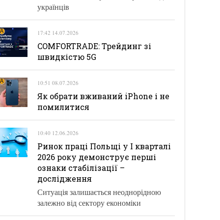
українців
17:42 14.07.2026
COMFORTRADE: Трейдинг зі
швидкістю 5G
10:51 08.07.2026
Як обрати вживаний iPhone і не
помилитися
10:40 12.06.2026
Ринок праці Польщі у І кварталі
2026 року демонструє перші
ознаки стабілізації –
дослідження
Ситуація залишається неоднорідною
залежно від сектору економіки