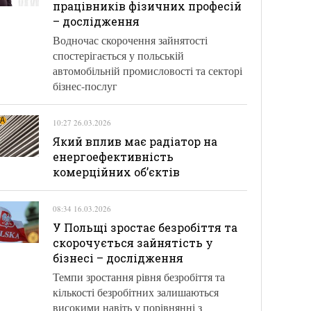
працівників фізичних професій
– дослідження
Водночас скорочення зайнятості
спостерігається у польській
автомобільній промисловості та секторі
бізнес-послуг
10:27 26.03.2026
Який вплив має радіатор на
енергоефективність
комерційних об’єктів
08:34 16.03.2026
У Польщі зростає безробіття та
скорочується зайнятість у
бізнесі – дослідження
Темпи зростання рівня безробіття та
кількості безробітних залишаються
високими навіть у порівнянні з