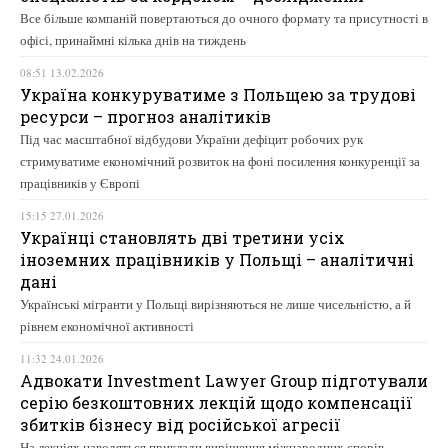
Все більше компаній повертаються до очного формату та присутності в
офісі, принаймні кілька днів на тиждень
08:51 13.02.2026
Україна конкуруватиме з Польщею за трудові
ресурси – прогноз аналітиків
Під час масштабної відбудови України дефіцит робочих рук
стримуватиме економічний розвиток на фоні посилення конкуренції за
працівників у Європі
15:15 27.01.2026
Українці становлять дві третини усіх
іноземних працівників у Польщі – аналітичні
дані
Українські мігранти у Польщі вирізняються не лише чисельністю, а й
рівнем економічної активності
11:32 24.01.2026
Адвокати Investment Lawyer Group підготували
серію безкоштовних лекцій щодо компенсації
збитків бізнесу від російської агресії
На лекціях наводяться приклади вирішення міжнародних спорів