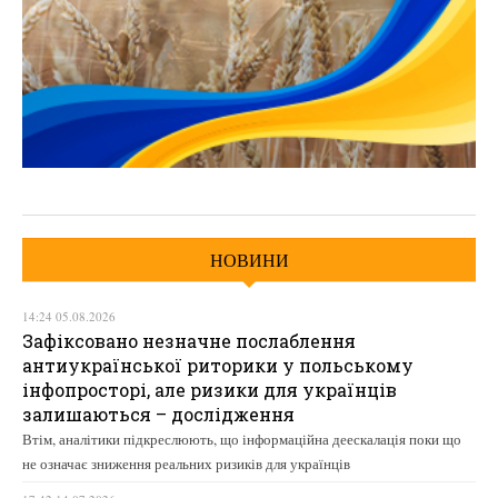
НОВИНИ
14:24 05.08.2026
Зафіксовано незначне послаблення
антиукраїнської риторики у польському
інфопросторі, але ризики для українців
залишаються – дослідження
Втім, аналітики підкреслюють, що інформаційна деескалація поки що
не означає зниження реальних ризиків для українців