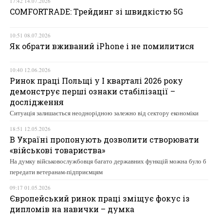
17:42 14.07.2026
COMFORTRADE: Трейдинг зі швидкістю 5G
10:51 08.07.2026
Як обрати вживаний iPhone і не помилитися
10:40 12.06.2026
Ринок праці Польщі у І кварталі 2026 року
демонструє перші ознаки стабілізації –
дослідження
Ситуація залишається неоднорідною залежно від сектору економіки
18:51 12.05.2026
В Україні пропонують дозволити створювати
«військові товариства»
На думку військовослужбовця багато державних функцій можна було б
передати ветеранам-підприємцям
09:17 01.05.2026
Європейський ринок праці зміщує фокус із
дипломів на навички – думка