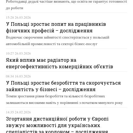
Роботодавці дедалі частіше визнають, що освіта не гарантує готовності
до роботи
15:28 26.03.2026
У Польщі зростає попит на працівників
фізичних професій – дослідження
Водночас скорочення зайнятості спостерігається у польській
автомобільній промисловості та секторі бізнес-послуг
10:27 26.03.2026
Який вплив має радіатор на
енергоефективність комерційних об’єктів
08:34 16.03.2026
У Польщі зростає безробіття та скорочується
зайнятість у бізнесі – дослідження
Темпи зростання рівня безробіття та кількості безробітних
залишаються високими навіть у порівнянні з початком минулого року
14:35 24.02.2026
Згортання дистанційної роботи у Європі
звужує можливості для українських
спеціалістів за кордоном – дослідження