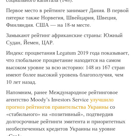
Первое место в рейтинге занимает Дания. В первой
пятерке также Норвегия, Швейцария, Швеция,
Финляндия. США — на 18-м месте.
Замыкают рейтинг африканские страны: Южный
Судан, Йемен, ЦАР.
Индекс процветания Legatum 2019 года показывает,
что глобальное процветание находится на самом
высоком уровне за всю историю: 148 из 167 стран
имеют более высокий уровень благополучия, чем
10 лет назад.
Напомним, ранее Международное рейтинговое
агентство Moody’s Investors Service
улучшило
прогноз рейтингов правительства Украины
со
«стабильного» на «позитивный», подтвердив
долгосрочные рейтинги эмитента и приоритетных
необеспеченных кредитов Украины на уровне
«Caa1»