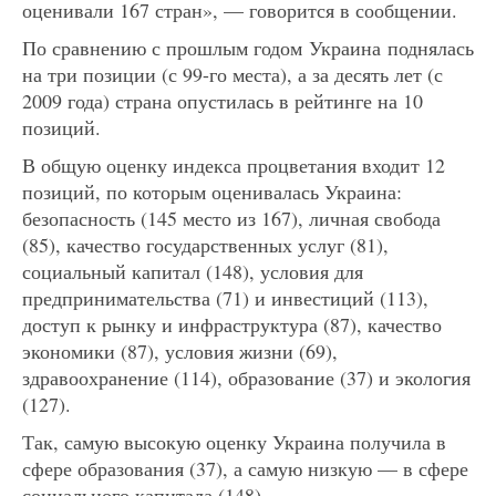
оценивали 167 стран», — говорится в сообщении.
По сравнению с прошлым годом Украина поднялась
на три позиции (с 99-го места), а за десять лет (с
2009 года) страна опустилась в рейтинге на 10
позиций.
В общую оценку индекса процветания входит 12
позиций, по которым оценивалась Украина:
безопасность (145 место из 167), личная свобода
(85), качество государственных услуг (81),
социальный капитал (148), условия для
предпринимательства (71) и инвестиций (113),
доступ к рынку и инфраструктура (87), качество
экономики (87), условия жизни (69),
здравоохранение (114), образование (37) и экология
(127).
Так, самую высокую оценку Украина получила в
сфере образования (37), а самую низкую — в сфере
социального капитала (148).