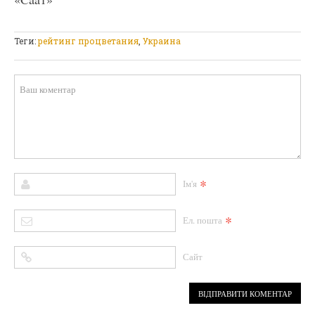
Теги:
рейтинг процветания
,
Украина
*
Ім'я
*
Ел. пошта
Сайт