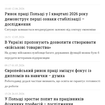
10:40 12.06.2026
Ринок праці Польщі у І кварталі 2026 року
демонструє перші ознаки стабілізації –
дослідження
Ситуація залишається неоднорідною залежно від сектору економіки
18:51 12.05.2026
В Україні пропонують дозволити створювати
«військові товариства»
На думку військовослужбовця багато державних функцій можна було б
передати ветеранам-підприємцям
09:17 01.05.2026
Європейський ринок праці зміщує фокус із
дипломів на навички – думка
Роботодавці дедалі частіше визнають, що освіта не гарантує готовності
до роботи
15:28 26.03.2026
У Польщі зростає попит на працівників
фізичних професій – дослідження