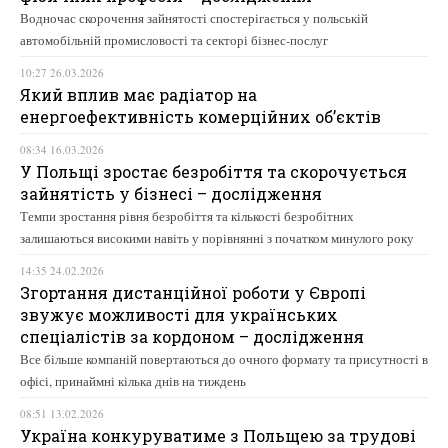
Водночас скорочення зайнятості спостерігається у польській
автомобільній промисловості та секторі бізнес-послуг
10:27 26.03.2026
Який вплив має радіатор на
енергоефективність комерційних об’єктів
08:34 16.03.2026
У Польщі зростає безробіття та скорочується
зайнятість у бізнесі – дослідження
Темпи зростання рівня безробіття та кількості безробітних
залишаються високими навіть у порівнянні з початком минулого року
14:35 24.02.2026
Згортання дистанційної роботи у Європі
звужує можливості для українських
спеціалістів за кордоном – дослідження
Все більше компаній повертаються до очного формату та присутності в
офісі, принаймні кілька днів на тиждень
08:51 13.02.2026
Україна конкуруватиме з Польщею за трудові