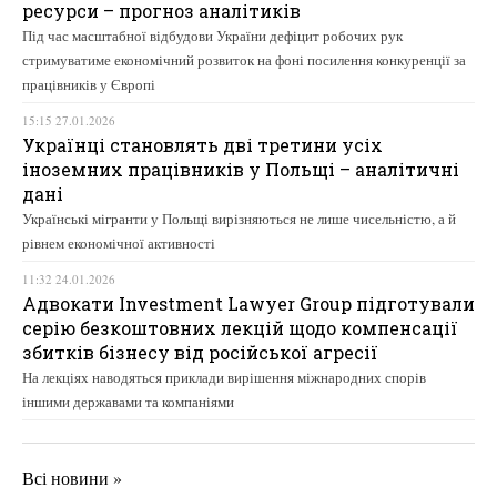
ресурси – прогноз аналітиків
Під час масштабної відбудови України дефіцит робочих рук
стримуватиме економічний розвиток на фоні посилення конкуренції за
працівників у Європі
15:15 27.01.2026
Українці становлять дві третини усіх
іноземних працівників у Польщі – аналітичні
дані
Українські мігранти у Польщі вирізняються не лише чисельністю, а й
рівнем економічної активності
11:32 24.01.2026
Адвокати Investment Lawyer Group підготували
серію безкоштовних лекцій щодо компенсації
збитків бізнесу від російської агресії
На лекціях наводяться приклади вирішення міжнародних спорів
іншими державами та компаніями
Всі новини »