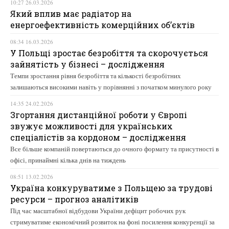
10:27 26.03.2026
Який вплив має радіатор на
енергоефективність комерційних об’єктів
08:34 16.03.2026
У Польщі зростає безробіття та скорочується
зайнятість у бізнесі – дослідження
Темпи зростання рівня безробіття та кількості безробітних
залишаються високими навіть у порівнянні з початком минулого року
14:35 24.02.2026
Згортання дистанційної роботи у Європі
звужує можливості для українських
спеціалістів за кордоном – дослідження
Все більше компаній повертаються до очного формату та присутності в
офісі, принаймні кілька днів на тиждень
08:51 13.02.2026
Україна конкуруватиме з Польщею за трудові
ресурси – прогноз аналітиків
Під час масштабної відбудови України дефіцит робочих рук
стримуватиме економічний розвиток на фоні посилення конкуренції за