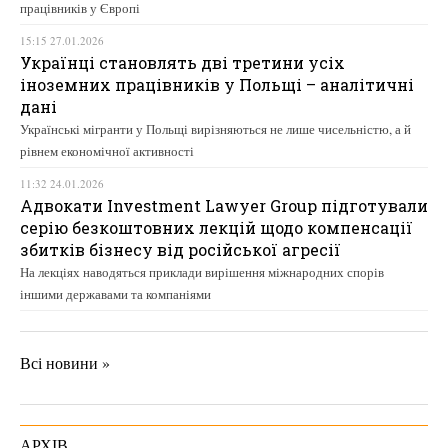
працівників у Європі
15:15 27.01.2026
Українці становлять дві третини усіх
іноземних працівників у Польщі – аналітичні
дані
Українські мігранти у Польщі вирізняються не лише чисельністю, а й
рівнем економічної активності
11:32 24.01.2026
Адвокати Investment Lawyer Group підготували
серію безкоштовних лекцій щодо компенсації
збитків бізнесу від російської агресії
На лекціях наводяться приклади вирішення міжнародних спорів
іншими державами та компаніями
Всі новини »
АРХІВ