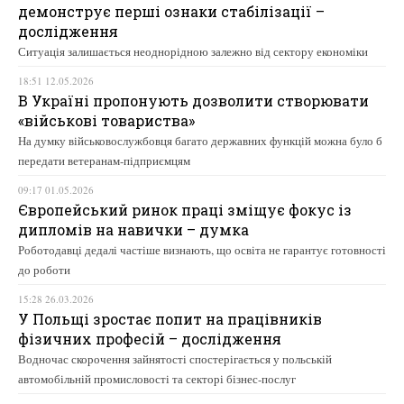
демонструє перші ознаки стабілізації –
дослідження
Ситуація залишається неоднорідною залежно від сектору економіки
18:51 12.05.2026
В Україні пропонують дозволити створювати
«військові товариства»
На думку військовослужбовця багато державних функцій можна було б
передати ветеранам-підприємцям
09:17 01.05.2026
Європейський ринок праці зміщує фокус із
дипломів на навички – думка
Роботодавці дедалі частіше визнають, що освіта не гарантує готовності
до роботи
15:28 26.03.2026
У Польщі зростає попит на працівників
фізичних професій – дослідження
Водночас скорочення зайнятості спостерігається у польській
автомобільній промисловості та секторі бізнес-послуг