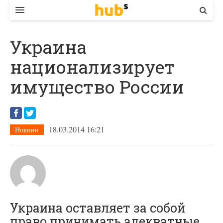
ВЛАДА
Украина
ЕКОНОМІКА
национализирует
БІЗНЕС
имущество России
СТАРТЕР
КОНТАКТИ
18.03.2014 16:21
Новини
Украина оставляет за собой
право принимать адекватные