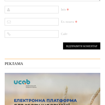
*
Ім'я
*
Ел. пошта
Сайт
РЕКЛАМА