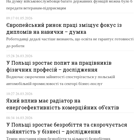
На думку військовослужбовця багато державних функцій можна було б
передати ветеранам-підприємцям
09:17 01.05.2026
Європейський ринок праці зміщує фокус із
дипломів на навички – думка
Роботодавці дедалі частіше визнають, що освіта не гарантує готовності
до роботи
15:28 26.03.2026
У Польщі зростає попит на працівників
фізичних професій – дослідження
Водночас скорочення зайнятості спостерігається у польській
автомобільній промисловості та секторі бізнес-послуг
10:27 26.03.2026
Який вплив має радіатор на
енергоефективність комерційних об’єктів
08:34 16.03.2026
У Польщі зростає безробіття та скорочується
зайнятість у бізнесі – дослідження
Темпи зростання рівня безробіття та кількості безробітних