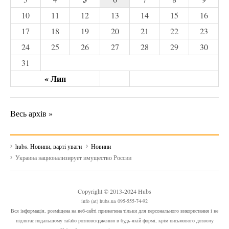
10
11
12
13
14
15
16
17
18
19
20
21
22
23
24
25
26
27
28
29
30
31
« Лип
Весь архів »
hubs. Новини, варті уваги
Новини
Украина национализирует имущество России
Copyright © 2013-2024 Hubs
info (at) hubs.ua 095-555-74-92
Вся інформація, розміщена на веб-сайті призначена тільки для персонального використання і не
підлягає подальшому та/або розповсюдженню в будь-якій формі, крім письмового дозволу