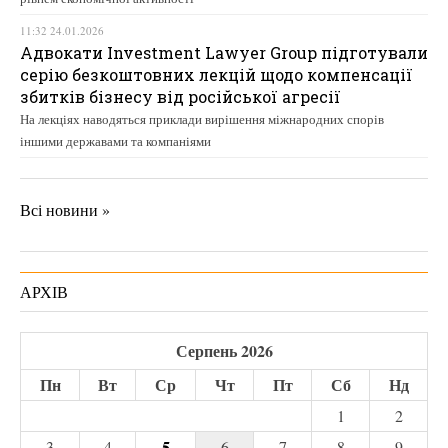
11:32 24.01.2026
Адвокати Investment Lawyer Group підготували
серію безкоштовних лекцій щодо компенсації
збитків бізнесу від російської агресії
На лекціях наводяться приклади вирішення міжнародних спорів
іншими державами та компаніями
Всі новини »
АРХІВ
Серпень 2026
Пн
Вт
Ср
Чт
Пт
Сб
Нд
1
2
5
3
4
6
7
8
9