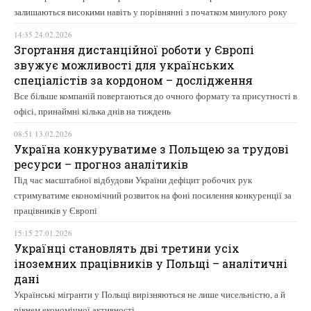
залишаються високими навіть у порівнянні з початком минулого року
14:35 24.02.2026
Згортання дистанційної роботи у Європі
звужує можливості для українських
спеціалістів за кордоном – дослідження
Все більше компаній повертаються до очного формату та присутності в
офісі, принаймні кілька днів на тиждень
08:51 13.02.2026
Україна конкуруватиме з Польщею за трудові
ресурси – прогноз аналітиків
Під час масштабної відбудови України дефіцит робочих рук
стримуватиме економічний розвиток на фоні посилення конкуренції за
працівників у Європі
15:15 27.01.2026
Українці становлять дві третини усіх
іноземних працівників у Польщі – аналітичні
дані
Українські мігранти у Польщі вирізняються не лише чисельністю, а й
рівнем економічної активності