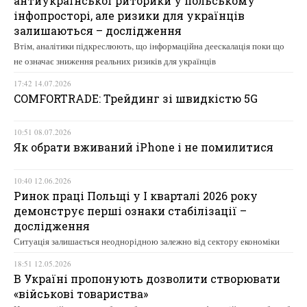
антиукраїнської риторики у польському
інфопросторі, але ризики для українців
залишаються – дослідження
Втім, аналітики підкреслюють, що інформаційна деескалація поки що
не означає зниження реальних ризиків для українців
17:42 14.07.2026
COMFORTRADE: Трейдинг зі швидкістю 5G
10:51 08.07.2026
Як обрати вживаний iPhone і не помилитися
10:40 12.06.2026
Ринок праці Польщі у І кварталі 2026 року
демонструє перші ознаки стабілізації –
дослідження
Ситуація залишається неоднорідною залежно від сектору економіки
18:51 12.05.2026
В Україні пропонують дозволити створювати
«військові товариства»