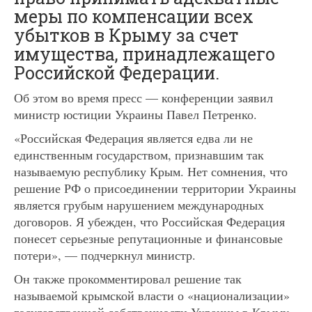
меры по компенсации всех
убытков в Крыму за счет
имущества, принадлежащего
Российской Федерации.
Об этом во время пресс — конференции заявил
министр юстиции Украины Павел Петренко.
«Российская Федерация является едва ли не
единственным государством, признавшим так
называемую республику Крым. Нет сомнения, что
решение РФ о присоединении территории Украины
является грубым нарушением международных
договоров. Я убежден, что Российская Федерация
понесет серьезные репутационные и финансовые
потери», — подчеркнул министр.
Он также прокомментировал решение так
называемой крымской власти о «национализации»