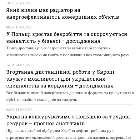
10:27 26.03.2026
Який вплив має радіатор на
енергоефективність комерційних об’єктів
08:34 16.03.2026
У Польщі зростає безробіття та скорочується
зайнятість у бізнесі – дослідження
Темпи зростання рівня безробіття та кількості безробітних
залишаються високими навіть у порівнянні з початком минулого року
14:35 24.02.2026
Згортання дистанційної роботи у Європі
звужує можливості для українських
спеціалістів за кордоном – дослідження
Все більше компаній повертаються до очного формату та присутності в
офісі, принаймні кілька днів на тиждень
08:51 13.02.2026
Україна конкуруватиме з Польщею за трудові
ресурси – прогноз аналітиків
Під час масштабної відбудови України дефіцит робочих рук
стримуватиме економічний розвиток на фоні посилення конкуренції за