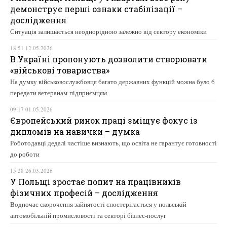
демонструє перші ознаки стабілізації –
дослідження
Ситуація залишається неоднорідною залежно від сектору економіки
18:51 12.05.2026
В Україні пропонують дозволити створювати
«військові товариства»
На думку військовослужбовця багато державних функцій можна було б
передати ветеранам-підприємцям
09:17 01.05.2026
Європейський ринок праці зміщує фокус із
дипломів на навички – думка
Роботодавці дедалі частіше визнають, що освіта не гарантує готовності
до роботи
15:28 26.03.2026
У Польщі зростає попит на працівників
фізичних професій – дослідження
Водночас скорочення зайнятості спостерігається у польській
автомобільній промисловості та секторі бізнес-послуг