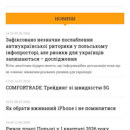
НОВИНИ
14:24 05.08.2026
Зафіксовано незначне послаблення
антиукраїнської риторики у польському
інфопросторі, але ризики для українців
залишаються – дослідження
Втім, аналітики підкреслюють, що інформаційна деескалація поки що
не означає зниження реальних ризиків для українців
17:42 14.07.2026
COMFORTRADE: Трейдинг зі швидкістю 5G
10:51 08.07.2026
Як обрати вживаний iPhone і не помилитися
10:40 12.06.2026
Ринок праці Польщі у І кварталі 2026 року