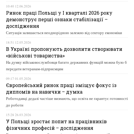
10:40 12.06.2026
Ринок праці Польщі у І кварталі 2026 року
демонструє перші ознаки стабілізації –
дослідження
Ситуація залишається неоднорідною залежно від сектору економіки
18:51 12.05.2026
В Україні пропонують дозволити створювати
«військові товариства»
На думку військовослужбовця багато державних функцій можна було б
передати ветеранам-підприємцям
09:17 01.05.2026
Європейський ринок праці зміщує фокус із
дипломів на навички – думка
Роботодавці дедалі частіше визнають, що освіта не гарантує готовності
до роботи
15:28 26.03.2026
У Польщі зростає попит на працівників
фізичних професій – дослідження