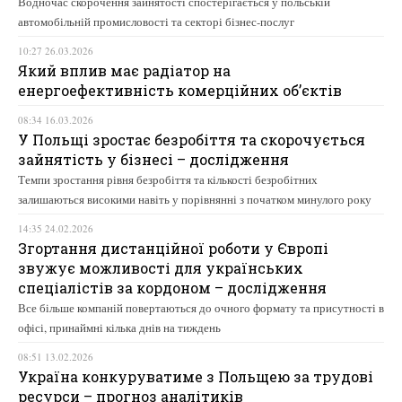
Водночас скорочення зайнятості спостерігається у польській
автомобільній промисловості та секторі бізнес-послуг
10:27 26.03.2026
Який вплив має радіатор на
енергоефективність комерційних об’єктів
08:34 16.03.2026
У Польщі зростає безробіття та скорочується
зайнятість у бізнесі – дослідження
Темпи зростання рівня безробіття та кількості безробітних
залишаються високими навіть у порівнянні з початком минулого року
14:35 24.02.2026
Згортання дистанційної роботи у Європі
звужує можливості для українських
спеціалістів за кордоном – дослідження
Все більше компаній повертаються до очного формату та присутності в
офісі, принаймні кілька днів на тиждень
08:51 13.02.2026
Україна конкуруватиме з Польщею за трудові
ресурси – прогноз аналітиків