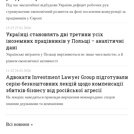
Під час масштабної відбудови України дефіцит робочих рук
стримуватиме економічний розвиток на фоні посилення конкуренції за
працівників у Європі
15:15 27.01.2026
Українці становлять дві третини усіх
іноземних працівників у Польщі – аналітичні
дані
Українські мігранти у Польщі вирізняються не лише чисельністю, а й
рівнем економічної активності
11:32 24.01.2026
Адвокати Investment Lawyer Group підготували
серію безкоштовних лекцій щодо компенсації
збитків бізнесу від російської агресії
На лекціях наводяться приклади вирішення міжнародних спорів
іншими державами та компаніями
Всі новини »