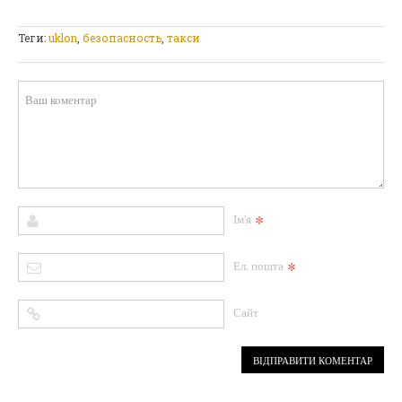
Теги:
uklon
,
безопасность
,
такси
*
Ім'я
*
Ел. пошта
Сайт