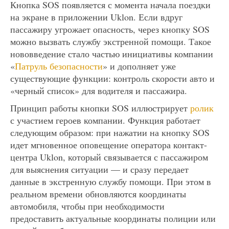
Кнопка SOS появляется с момента начала поездки
на экране в приложении Uklon. Если вдруг
пассажиру угрожает опасность, через кнопку SOS
можно вызвать службу экстренной помощи. Такое
нововведение стало частью инициативы компании
«
Патруль безопасности
» и дополняет уже
существующие функции: контроль скорости авто и
«черный список» для водителя и пассажира.
Принцип работы кнопки SOS иллюстрирует
ролик
с участием героев компании. Функция работает
следующим образом: при нажатии на кнопку SOS
идет мгновенное оповещение оператора контакт-
центра Uklon, который связывается с пассажиром
для выяснения ситуации — и сразу передает
данные в экстренную службу помощи. При этом в
реальном времени обновляются координаты
автомобиля, чтобы при необходимости
предоставить актуальные координаты полиции или