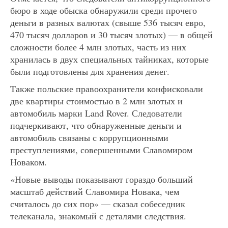
бюро в ходе обыска обнаружили среди прочего
деньги в разных валютах (свыше 536 тысяч евро,
470 тысяч долларов и 30 тысяч злотых) — в общей
сложности более 4 млн злотых, часть из них
хранилась в двух специальных тайниках, которые
были подготовлены для хранения денег.
Также польские правоохранители конфисковали
две квартиры стоимостью в 2 млн злотых и
автомобиль марки Land Rover. Следователи
подчеркивают, что обнаруженные деньги и
автомобиль связаны с коррупционными
преступлениями, совершенными Славомиром
Новаком.
«Новые выводы показывают гораздо больший
масштаб действий Славомира Новака, чем
считалось до сих пор» — сказал собеседник
телеканала, знакомый с деталями следствия.