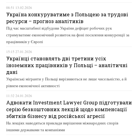
08:51 13.02.2026
Україна конкуруватиме з Польщею за трудові
ресурси – прогноз аналітиків
Під час масштабної відбудови України дефіцит робочих рук
стримуватиме економічний розвиток на фоні посилення конкуренції за
працівників у Європі
15:15 27.01.2026
Українці становлять дві третини усіх
іноземних працівників у Польщі – аналітичні
дані
Українські мігранти у Польщі вирізняються не лише чисельністю, а й
рівнем економічної активності
11:32 24.01.2026
Адвокати Investment Lawyer Group підготували
серію безкоштовних лекцій щодо компенсації
збитків бізнесу від російської агресії
На лекціях наводяться приклади вирішення міжнародних спорів
іншими державами та компаніями