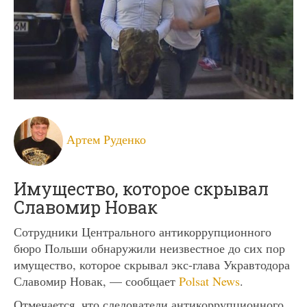
Артем Руденко
Имущество, которое скрывал
Славомир Новак
Сотрудники Центрального антикоррупционного
бюро Польши обнаружили неизвестное до сих пор
имущество, которое скрывал экс-глава Укравтодора
Славомир Новак, — сообщает
Polsat News
.
Отмечается, что следователи антикоррупционного