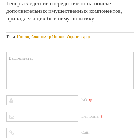
Теперь следствие сосредоточено на поиске
дополнительных имущественных компонентов,
принадлежащих бывшему политику.
Теги:
Новак
,
Славомир Новак
,
Укравтодор
*
Ім'я
*
Ел. пошта
Сайт