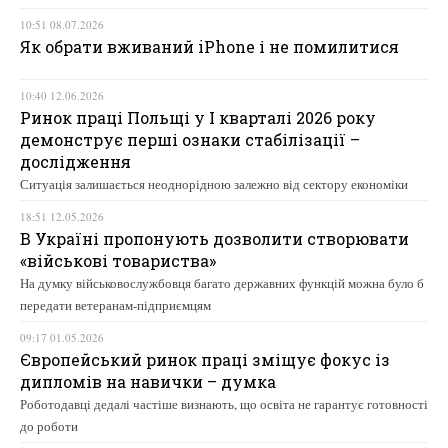
10:51 08.07.2026
Як обрати вживаний iPhone і не помилитися
10:40 12.06.2026
Ринок праці Польщі у І кварталі 2026 року
демонструє перші ознаки стабілізації –
дослідження
Ситуація залишається неоднорідною залежно від сектору економіки
18:51 12.05.2026
В Україні пропонують дозволити створювати
«військові товариства»
На думку військовослужбовця багато державних функцій можна було б
передати ветеранам-підприємцям
09:17 01.05.2026
Європейський ринок праці зміщує фокус із
дипломів на навички – думка
Роботодавці дедалі частіше визнають, що освіта не гарантує готовності
до роботи