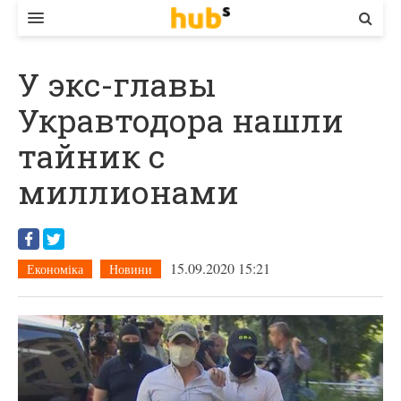
ВЛАДА
У экс-главы
ЕКОНОМІКА
Укравтодора нашли
БІЗНЕС
тайник с
СТАРТЕР
миллионами
КОНТАКТИ
15.09.2020 15:21
Економіка
Новини