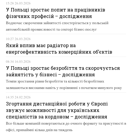
15:28 26.03.2026
У Польщі зростає попит на працівників
фізичних професій – дослідження
Водночас скорочення зайнятості спостерігається у польській
автомобільній промисловості та секторі бізнес-послуг
10:27 26.03.2026
Який вплив має радіатор на
енергоефективність комерційних об’єктів
08:34 16.03.2026
У Польщі зростає безробіття та скорочується
зайнятість у бізнесі – дослідження
Темпи зростання рівня безробіття та кількості безробітних
залишаються високими навіть у порівнянні з початком минулого року
14:35 24.02.2026
Згортання дистанційної роботи у Європі
звужує можливості для українських
спеціалістів за кордоном – дослідження
Все більше компаній повертаються до очного формату та присутності в
офісі, принаймні кілька днів на тиждень