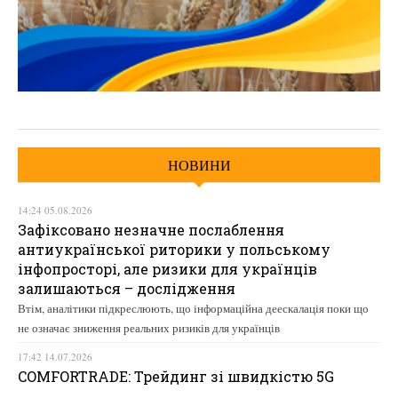
НОВИНИ
14:24 05.08.2026
Зафіксовано незначне послаблення
антиукраїнської риторики у польському
інфопросторі, але ризики для українців
залишаються – дослідження
Втім, аналітики підкреслюють, що інформаційна деескалація поки що
не означає зниження реальних ризиків для українців
17:42 14.07.2026
COMFORTRADE: Трейдинг зі швидкістю 5G