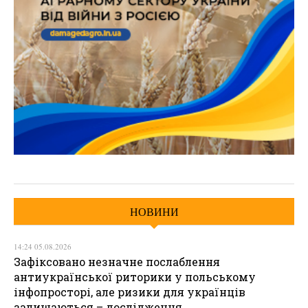
НОВИНИ
14:24 05.08.2026
Зафіксовано незначне послаблення
антиукраїнської риторики у польському
інфопросторі, але ризики для українців
залишаються – дослідження