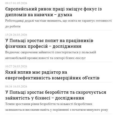
09:17 01.05.2026
Європейський ринок праці зміщує фокус із
дипломів на навички – думка
Роботодавці дедалі частіше визнають, що освіта не гарантує готовності
до роботи
15:28 26.03.2026
У Польщі зростає попит на працівників
фізичних професій – дослідження
Водночас скорочення зайнятості спостерігається у польській
автомобільній промисловості та секторі бізнес-послуг
10:27 26.03.2026
Який вплив має радіатор на
енергоефективність комерційних об’єктів
08:34 16.03.2026
У Польщі зростає безробіття та скорочується
зайнятість у бізнесі – дослідження
Темпи зростання рівня безробіття та кількості безробітних
залишаються високими навіть у порівнянні з початком минулого року