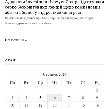
Адвокати Investment Lawyer Group підготували
серію безкоштовних лекцій щодо компенсації
збитків бізнесу від російської агресії
На лекціях наводяться приклади вирішення міжнародних спорів
іншими державами та компаніями
Всі новини »
АРХІВ
Серпень 2026
Пн
Вт
Ср
Чт
Пт
Сб
Нд
1
2
5
3
4
6
7
8
9
10
11
12
13
14
15
16