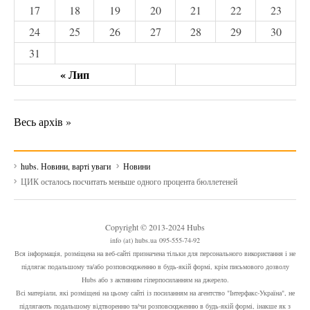
17
18
19
20
21
22
23
24
25
26
27
28
29
30
31
« Лип
Весь архів »
hubs. Новини, варті уваги
Новини
ЦИК осталось посчитать меньше одного процента бюллетеней
Copyright © 2013-2024 Hubs
info (at) hubs.ua 095-555-74-92
Вся інформація, розміщена на веб-сайті призначена тільки для персонального використання і не
підлягає подальшому та/або розповсюдженню в будь-якій формі, крім письмового дозволу
Hubs або з активним гіперпосиланням на джерело.
Всі матеріали, які розміщені на цьому сайті із посиланням на агентство "Інтерфакс-Україна", не
підлягають подальшому відтворенню та/чи розповсюдженню в будь-якій формі, інакше як з