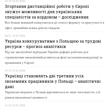
14:35 24.02.2026
Згортання дистанційної роботи у Європі
звужує можливості для українських
спеціалістів за кордоном – дослідження
Все більше компаній повертаються до очного формату та присутності в
офісі, принаймні кілька днів на тиждень
08:51 13.02.2026
Україна конкуруватиме з Польщею за трудові
ресурси – прогноз аналітиків
Під час масштабної відбудови України дефіцит робочих рук
стримуватиме економічний розвиток на фоні посилення конкуренції за
працівників у Європі
15:15 27.01.2026
Українці становлять дві третини усіх
іноземних працівників у Польщі – аналітичні
дані
Українські мігранти у Польщі вирізняються не лише чисельністю, а й
рівнем економічної активності
11:32 24.01.2026