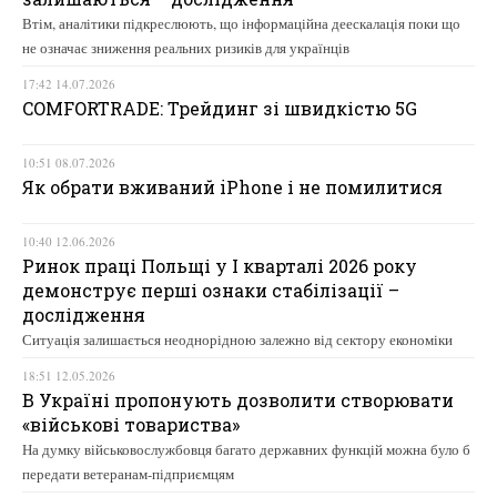
Втім, аналітики підкреслюють, що інформаційна деескалація поки що
не означає зниження реальних ризиків для українців
17:42 14.07.2026
COMFORTRADE: Трейдинг зі швидкістю 5G
10:51 08.07.2026
Як обрати вживаний iPhone і не помилитися
10:40 12.06.2026
Ринок праці Польщі у І кварталі 2026 року
демонструє перші ознаки стабілізації –
дослідження
Ситуація залишається неоднорідною залежно від сектору економіки
18:51 12.05.2026
В Україні пропонують дозволити створювати
«військові товариства»
На думку військовослужбовця багато державних функцій можна було б
передати ветеранам-підприємцям