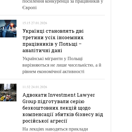
посилення конкуренції за працівників у
Європі
15:15 27.01.2026
Українці становлять дві
третини усіх іноземних
працівників у Польщі –
аналітичні дані
Українські мігранти у Польщі
вирізняються не лише чисельністю, а й
рівнем економічної активності
11:32 24.01.2026
Адвокати Investment Lawyer
Group підготували серію
безкоштовних лекцій щодо
компенсації збитків бізнесу від
російської агресії
На лекціях наводяться приклади