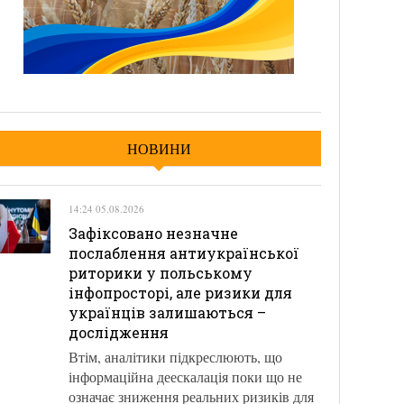
НОВИНИ
14:24 05.08.2026
Зафіксовано незначне
послаблення антиукраїнської
риторики у польському
інфопросторі, але ризики для
українців залишаються –
дослідження
Втім, аналітики підкреслюють, що
інформаційна деескалація поки що не
означає зниження реальних ризиків для