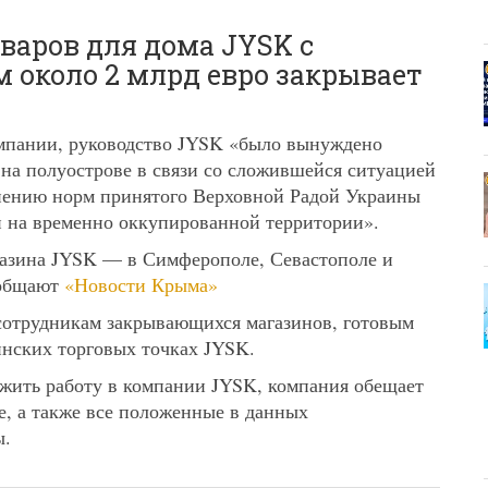
варов для дома JYSK с
 около 2 млрд евро закрывает
у
мпании, руководство JYSK «было вынуждено
 на полуострове в связи со сложившейся ситуацией
лнению норм принятого Верховной Радой Украины
ан на временно оккупированной территории».
газина JYSK — в Симферополе, Севастополе и
ообщают
«Новости Крыма»
 сотрудникам закрывающихся магазинов, готовым
инских торговых точках JYSK.
лжить работу в компании JYSK, компания обещает
е, а также все положенные в данных
ы.