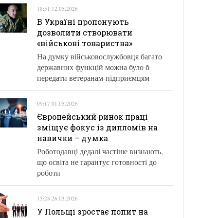
18:51 12.05.2026
В Україні пропонують
дозволити створювати
«військові товариства»
На думку військовослужбовця багато
державних функцій можна було б
передати ветеранам-підприємцям
09:17 01.05.2026
Європейський ринок праці
зміщує фокус із дипломів на
навички – думка
Роботодавці дедалі частіше визнають,
що освіта не гарантує готовності до
роботи
15:28 26.03.2026
У Польщі зростає попит на