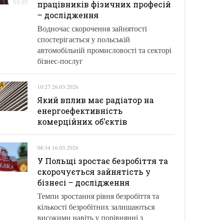
працівників фізичних професій
– дослідження
Водночас скорочення зайнятості
спостерігається у польській
автомобільній промисловості та секторі
бізнес-послуг
10:27 26.03.2026
Який вплив має радіатор на
енергоефективність
комерційних об’єктів
08:34 16.03.2026
У Польщі зростає безробіття та
скорочується зайнятість у
бізнесі – дослідження
Темпи зростання рівня безробіття та
кількості безробітних залишаються
високими навіть у порівнянні з