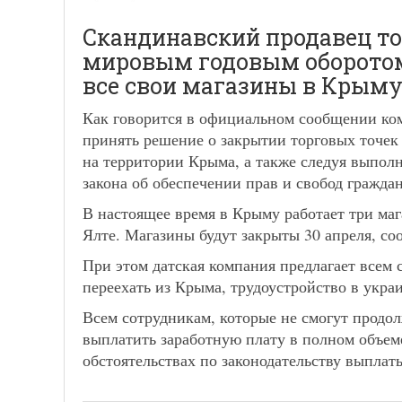
Скандинавский продавец то
мировым годовым оборотом
все свои магазины в Крым
Как говорится в официальном сообщении ко
принять решение о закрытии торговых точек
на территории Крыма, а также следуя выпо
закона об обеспечении прав и свобод гражд
В настоящее время в Крыму работает три ма
Ялте. Магазины будут закрыты 30 апреля, с
При этом датская компания предлагает всем
переехать из Крыма, трудоустройство в укра
Всем сотрудникам, которые не смогут продо
выплатить заработную плату в полном объем
обстоятельствах по законодательству выплат