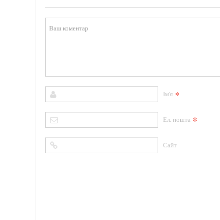
*
Ім'я
*
Ел. пошта
Сайт