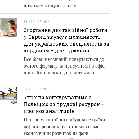
початком минулого року
14:35 24.02.2026
Згортання дистанційної роботи
у Європі звужує можливості
для українських спеціалістів за
кордоном – дослідження
Все більше компаній повертаються до
очного формату та присутності в офісі,
принаймні кілька днів на тиждень
08:51 13.02.2026
Україна конкуруватиме з
Польщею за трудові ресурси –
прогноз аналітиків
Під час масштабної відбудови України
дефіцит робочих рук стримуватиме
економічний розвиток на фоні