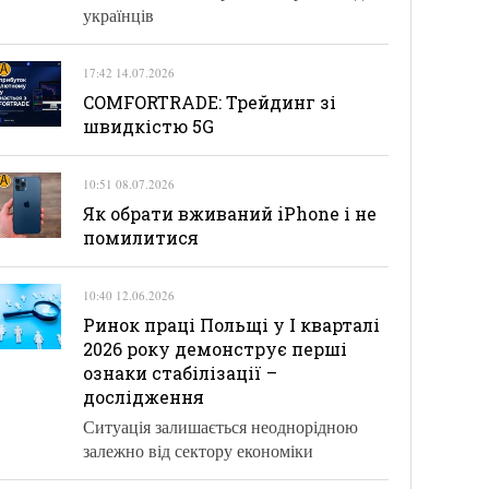
українців
17:42 14.07.2026
COMFORTRADE: Трейдинг зі
швидкістю 5G
10:51 08.07.2026
Як обрати вживаний iPhone і не
помилитися
10:40 12.06.2026
Ринок праці Польщі у І кварталі
2026 року демонструє перші
ознаки стабілізації –
дослідження
Ситуація залишається неоднорідною
залежно від сектору економіки