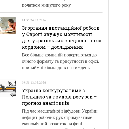
початком минулого року
14:35 24.02.2026
Згортання дистанційної роботи
у Європі звужує можливості
для українських спеціалістів за
кордоном – дослідження
Все більше компаній повертаються до
очного формату та присутності в офісі,
принаймні кілька днів на тиждень
08:51 13.02.2026
Україна конкуруватиме з
Польщею за трудові ресурси –
прогноз аналітиків
Під час масштабної відбудови України
дефіцит робочих рук стримуватиме
економічний розвиток на фоні