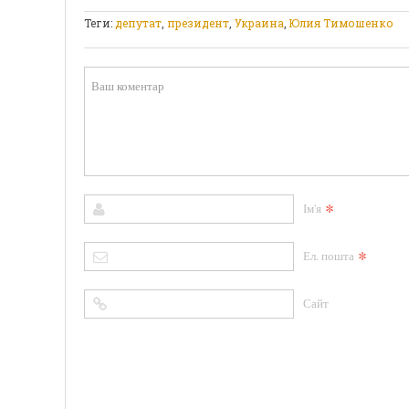
Теги:
депутат
,
президент
,
Украина
,
Юлия Тимошенко
*
Ім'я
*
Ел. пошта
Сайт