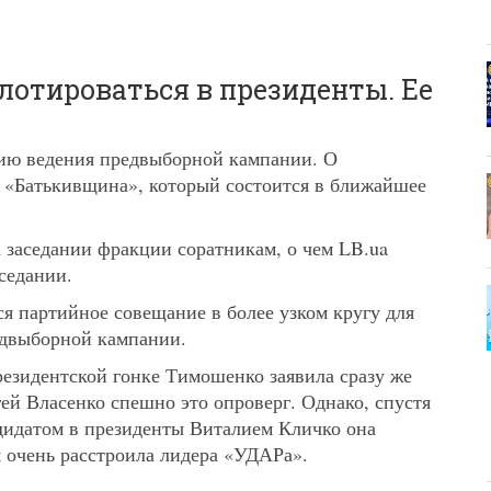
отироваться в президенты. Ее
гию ведения предвыборной кампании. О
и «Батькивщина», который состоится в ближайшее
 заседании фракции соратникам, о чем LB.ua
седании.
я партийное совещание в более узком кругу для
едвыборной кампании.
резидентской гонке Тимошенко заявила сразу же
гей Власенко спешно это опроверг. Однако, спустя
ндидатом в президенты Виталием Кличко она
м очень расстроила лидера «УДАРа».