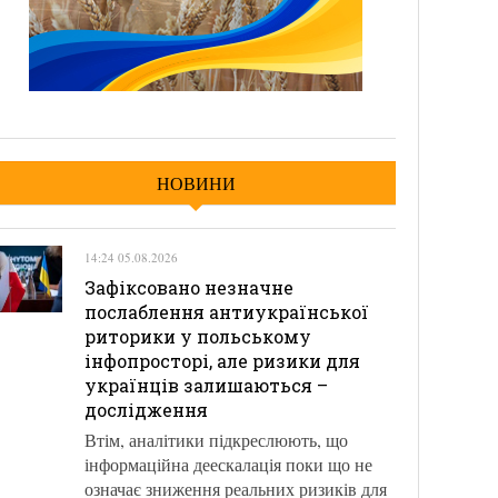
НОВИНИ
14:24 05.08.2026
Зафіксовано незначне
послаблення антиукраїнської
риторики у польському
інфопросторі, але ризики для
українців залишаються –
дослідження
Втім, аналітики підкреслюють, що
інформаційна деескалація поки що не
означає зниження реальних ризиків для