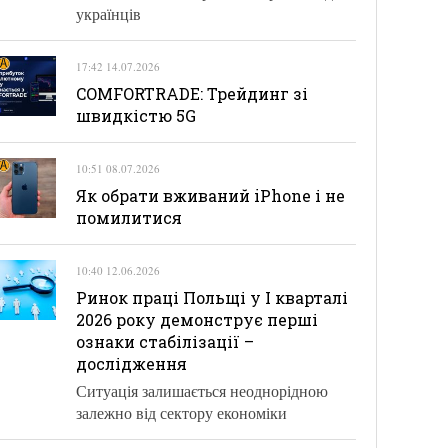
українців
17:42 14.07.2026
COMFORTRADE: Трейдинг зі
швидкістю 5G
10:51 08.07.2026
Як обрати вживаний iPhone і не
помилитися
10:40 12.06.2026
Ринок праці Польщі у І кварталі
2026 року демонструє перші
ознаки стабілізації –
дослідження
Ситуація залишається неоднорідною
залежно від сектору економіки