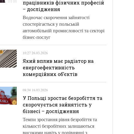
працівників фізичних професій
– дослідження
Водночас скорочення зайнятості
спостерігається у польській
автомобільній промисловості та секторі
бізнес-послуг
10:27 26.03.2026
Який вплив має радіатор на
енергоефективність
комерційних об’єктів
08:34 16.03.2026
У Польщі зростає безробіття та
скорочується зайнятість у
бізнесі – дослідження
Темпи зростання рівня безробіття та
кількості безробітних залишаються
високими навіть у порівнянні з