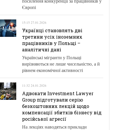
посилення конкуренції за працівників у
Європі
15:15 27.01.2026
Українці становлять дві
третини усіх іноземних
працівників у Польщі –
аналітичні дані
Українські мігранти у Польщі
вирізняються не лише чисельністю, а й
рівнем економічної активності
11:32 24.01.2026
Адвокати Investment Lawyer
Group підготували серію
безкоштовних лекцій щодо
компенсації збитків бізнесу від
російської агресії
На лекціях наводяться приклади