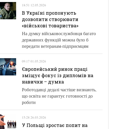
18:51 12.05.2026
В Україні пропонують
дозволити створювати
«військові товариства»
На думку військовослужбовця багато
державних функцій можна було б
передати ветеранам-підприємцям
09:17 01.05.2026
Європейський ринок праці
зміщує фокус із дипломів на
навички – думка
Роботодавці дедалі частіше визнають,
що освіта не гарантує готовності до
роботи
15:28 26.03.2026
У Польщі зростає попит на