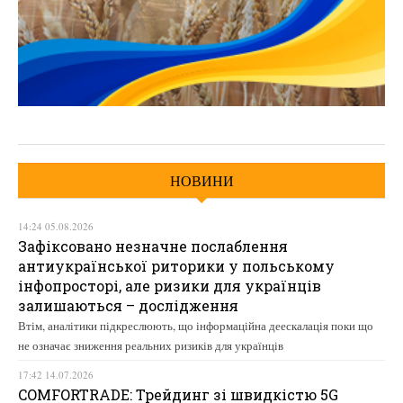
НОВИНИ
14:24 05.08.2026
Зафіксовано незначне послаблення
антиукраїнської риторики у польському
інфопросторі, але ризики для українців
залишаються – дослідження
Втім, аналітики підкреслюють, що інформаційна деескалація поки що
не означає зниження реальних ризиків для українців
17:42 14.07.2026
COMFORTRADE: Трейдинг зі швидкістю 5G