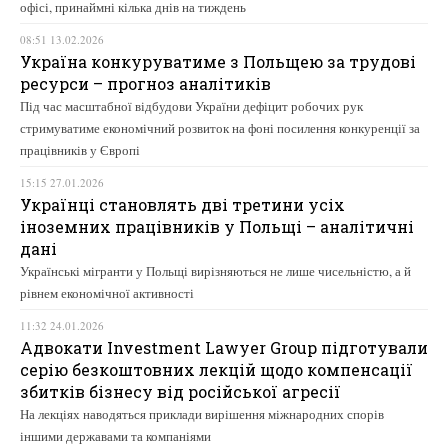
офісі, принаймні кілька днів на тиждень
08:51 13.02.2026
Україна конкуруватиме з Польщею за трудові
ресурси – прогноз аналітиків
Під час масштабної відбудови України дефіцит робочих рук
стримуватиме економічний розвиток на фоні посилення конкуренції за
працівників у Європі
15:15 27.01.2026
Українці становлять дві третини усіх
іноземних працівників у Польщі – аналітичні
дані
Українські мігранти у Польщі вирізняються не лише чисельністю, а й
рівнем економічної активності
11:32 24.01.2026
Адвокати Investment Lawyer Group підготували
серію безкоштовних лекцій щодо компенсації
збитків бізнесу від російської агресії
На лекціях наводяться приклади вирішення міжнародних спорів
іншими державами та компаніями