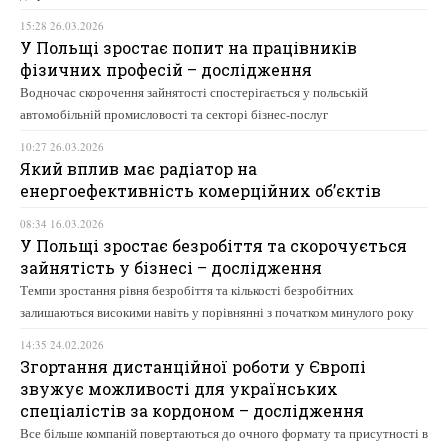
15:28 26.03.2026
У Польщі зростає попит на працівників
фізичних професій – дослідження
Водночас скорочення зайнятості спостерігається у польській
автомобільній промисловості та секторі бізнес-послуг
10:27 26.03.2026
Який вплив має радіатор на
енергоефективність комерційних об’єктів
08:34 16.03.2026
У Польщі зростає безробіття та скорочується
зайнятість у бізнесі – дослідження
Темпи зростання рівня безробіття та кількості безробітних
залишаються високими навіть у порівнянні з початком минулого року
14:35 24.02.2026
Згортання дистанційної роботи у Європі
звужує можливості для українських
спеціалістів за кордоном – дослідження
Все більше компаній повертаються до очного формату та присутності в