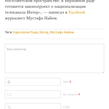
постсоветском пространстве: в Верховной раде
готовится законопроект о национализации
телеканала Интер», — написал в
Facebook
журналист Мустафа Найем.
Теги:
Верховная Рада
,
Интер
,
Мустафа Найем
*
Ім'я
*
Ел. пошта
Сайт