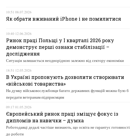
10:51 08.07.2026
Як обрати вживаний iPhone і не помилитися
10:40 12.06.2026
Ринок праці Польщі у І кварталі 2026 року
демонструє перші ознаки стабілізації –
дослідження
Ситуація залишається неоднорідною залежно від сектору економіки
18:51 12.05.2026
В Україні пропонують дозволити створювати
«військові товариства»
На думку військовослужбовця багато державних функцій можна було б
передати ветеранам-підприємцям
09:17 01.05.2026
Європейський ринок праці зміщує фокус із
дипломів на навички – думка
Роботодавці дедалі частіше визнають, що освіта не гарантує готовності
до роботи