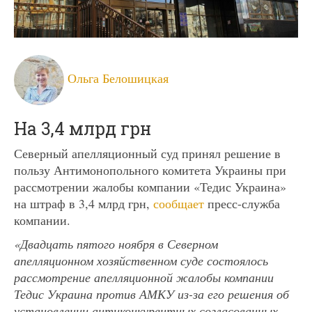
Ольга Белошицкая
На 3,4 млрд грн
Северный апелляционный суд принял решение в
пользу Антимонопольного комитета Украины при
рассмотрении жалобы компании «Тедис Украина»
на штраф в 3,4 млрд грн,
сообщает
пресс-служба
компании.
«Двадцать пятого ноября в Северном
апелляционном хозяйственном суде состоялось
рассмотрение апелляционной жалобы компании
Тедис Украина против АМКУ из-за его решения об
установлении антиконкурентных согласованных