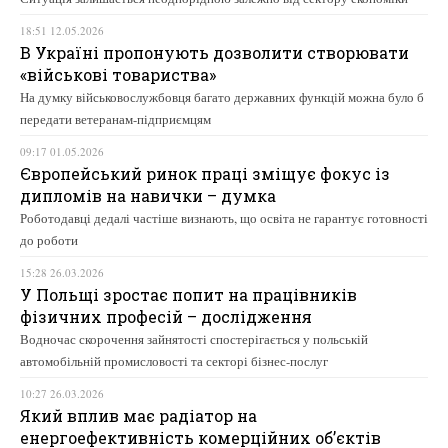
18:51 12.05.2026
В Україні пропонують дозволити створювати
«військові товариства»
На думку військовослужбовця багато державних функцій можна було б
передати ветеранам-підприємцям
09:17 01.05.2026
Європейський ринок праці зміщує фокус із
дипломів на навички – думка
Роботодавці дедалі частіше визнають, що освіта не гарантує готовності
до роботи
15:28 26.03.2026
У Польщі зростає попит на працівників
фізичних професій – дослідження
Водночас скорочення зайнятості спостерігається у польській
автомобільній промисловості та секторі бізнес-послуг
10:27 26.03.2026
Який вплив має радіатор на
енергоефективність комерційних об’єктів