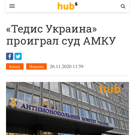
ВЛАДА
«Тедис Украина»
ЕКОНОМІКА
проиграл суд АМКУ
БІЗНЕС
СТАРТЕР
26.11.2020 11:59
Бізнес
Новини
КОНТАКТИ