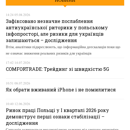
14:24 05.08.2026
Зафіксовано незначне послаблення
антиукраїнської риторики у польському
інфопросторі, але ризики для українців
залишаються – дослідження
Втім, аналітики підкреслюють, що інформаційна деескалація поки що
не означає зниження реальних ризиків для українців
17:42 14.07.2026
COMFORTRADE: Трейдинг зі швидкістю 5G
10:51 08.07.2026
Як обрати вживаний iPhone і не помилитися
10:40 12.06.2026
Ринок праці Польщі у І кварталі 2026 року
демонструє перші ознаки стабілізації –
дослідження
Ситуація залишається неоднорідною залежно від сектору економіки