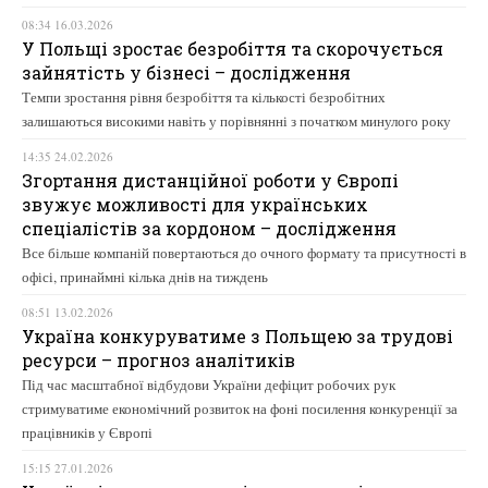
08:34 16.03.2026
У Польщі зростає безробіття та скорочується
зайнятість у бізнесі – дослідження
Темпи зростання рівня безробіття та кількості безробітних
залишаються високими навіть у порівнянні з початком минулого року
14:35 24.02.2026
Згортання дистанційної роботи у Європі
звужує можливості для українських
спеціалістів за кордоном – дослідження
Все більше компаній повертаються до очного формату та присутності в
офісі, принаймні кілька днів на тиждень
08:51 13.02.2026
Україна конкуруватиме з Польщею за трудові
ресурси – прогноз аналітиків
Під час масштабної відбудови України дефіцит робочих рук
стримуватиме економічний розвиток на фоні посилення конкуренції за
працівників у Європі
15:15 27.01.2026