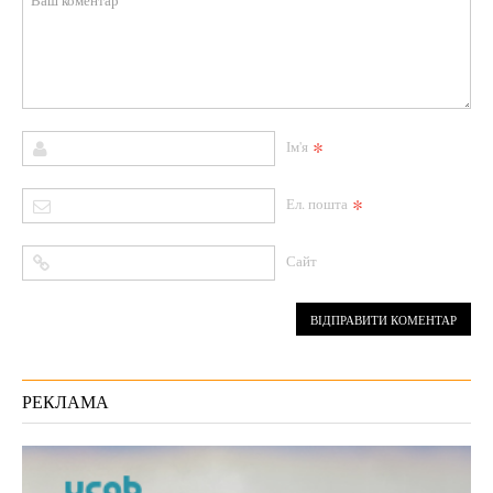
*
Ім'я
*
Ел. пошта
Сайт
РЕКЛАМА