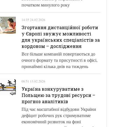
початком минулого року
14:35 24.02.2026
Згортання дистанційної роботи
у Європі звужує можливості
для українських спеціалістів за
кордоном – дослідження
Все більше компаній повертаються до
очного формату та присутності в офісі,
принаймні кілька днів на тиждень
08:51 13.02.2026
Україна конкуруватиме з
Польщею за трудові ресурси –
прогноз аналітиків
Під час масштабної відбудови України
дефіцит робочих рук стримуватиме
економічний розвиток на фоні