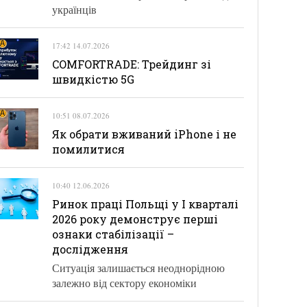
українців
17:42 14.07.2026
COMFORTRADE: Трейдинг зі
швидкістю 5G
10:51 08.07.2026
Як обрати вживаний iPhone і не
помилитися
10:40 12.06.2026
Ринок праці Польщі у І кварталі
2026 року демонструє перші
ознаки стабілізації –
дослідження
Ситуація залишається неоднорідною
залежно від сектору економіки