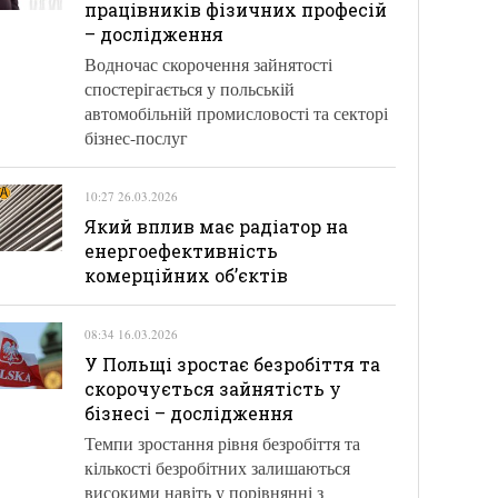
працівників фізичних професій
– дослідження
Водночас скорочення зайнятості
спостерігається у польській
автомобільній промисловості та секторі
бізнес-послуг
10:27 26.03.2026
Який вплив має радіатор на
енергоефективність
комерційних об’єктів
08:34 16.03.2026
У Польщі зростає безробіття та
скорочується зайнятість у
бізнесі – дослідження
Темпи зростання рівня безробіття та
кількості безробітних залишаються
високими навіть у порівнянні з