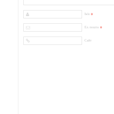
*
Ім'я
*
Ел. пошта
Сайт