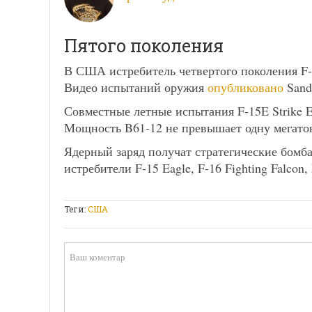
Пятого поколения
В США истребитель четвертого поколения F-1
Видео испытаний оружия
опубликовано
Sandi
Совместные летные испытания F-15E Strike E
Мощность B61-12 не превышает одну мегатон
Ядерный заряд получат стратегические бомбард
истребители F-15 Eagle, F-16 Fighting Falcon, 
Теги:
США