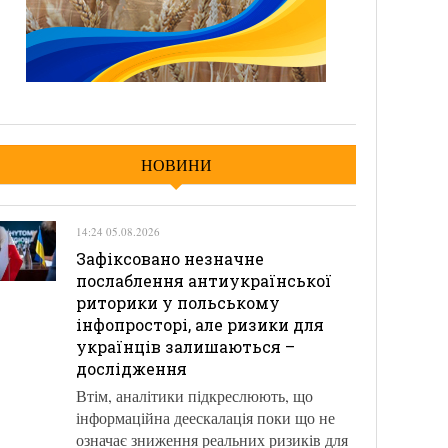
НОВИНИ
14:24 05.08.2026
Зафіксовано незначне
послаблення антиукраїнської
риторики у польському
інфопросторі, але ризики для
українців залишаються –
дослідження
Втім, аналітики підкреслюють, що
інформаційна деескалація поки що не
означає зниження реальних ризиків для