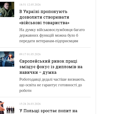
18:51 12.05.2026
В Україні пропонують
дозволити створювати
«військові товариства»
На думку військовослужбовця багато
державних функцій можна було б
передати ветеранам-підприємцям
09:17 01.05.2026
Європейський ринок праці
зміщує фокус із дипломів на
навички – думка
Роботодавці дедалі частіше визнають,
що освіта не гарантує готовності до
роботи
15:28 26.03.2026
У Польщі зростає попит на