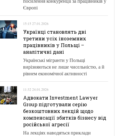
посилення конкуренції за працівників у
Європі
15:15 27.01.2026
Українці становлять дві
третини усіх іноземних
працівників у Польщі –
аналітичні дані
Українські мігранти у Польщі
вирізняються не лише чисельністю, а й
рівнем економічної активності
11:32 24.01.2026
Адвокати Investment Lawyer
Group підготували серію
безкоштовних лекцій щодо
компенсації збитків бізнесу від
російської агресії
На лекціях наводяться приклади