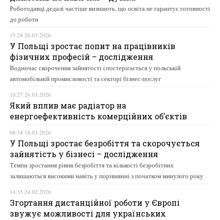
Роботодавці дедалі частіше визнають, що освіта не гарантує готовності
до роботи
15:28 26.03.2026
У Польщі зростає попит на працівників
фізичних професій – дослідження
Водночас скорочення зайнятості спостерігається у польській
автомобільній промисловості та секторі бізнес-послуг
10:27 26.03.2026
Який вплив має радіатор на
енергоефективність комерційних об’єктів
08:34 16.03.2026
У Польщі зростає безробіття та скорочується
зайнятість у бізнесі – дослідження
Темпи зростання рівня безробіття та кількості безробітних
залишаються високими навіть у порівнянні з початком минулого року
14:35 24.02.2026
Згортання дистанційної роботи у Європі
звужує можливості для українських