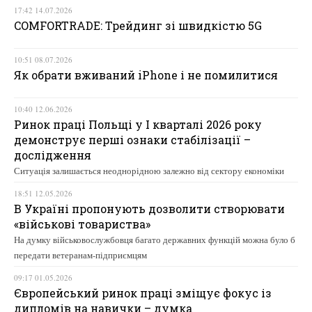
17:42 14.07.2026
COMFORTRADE: Трейдинг зі швидкістю 5G
10:51 08.07.2026
Як обрати вживаний iPhone і не помилитися
10:40 12.06.2026
Ринок праці Польщі у І кварталі 2026 року
демонструє перші ознаки стабілізації –
дослідження
Ситуація залишається неоднорідною залежно від сектору економіки
18:51 12.05.2026
В Україні пропонують дозволити створювати
«військові товариства»
На думку військовослужбовця багато державних функцій можна було б
передати ветеранам-підприємцям
09:17 01.05.2026
Європейський ринок праці зміщує фокус із
дипломів на навички – думка