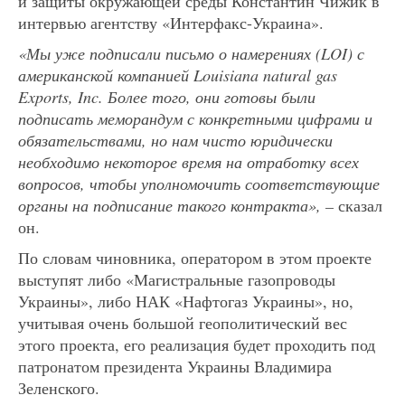
и защиты окружающей среды Константин Чижик в
интервью агентству «Интерфакс-Украина».
«Мы уже подписали письмо о намерениях (LOI) с
американской компанией Louisiana natural gas
Exports, Inc. Более того, они готовы были
подписать меморандум с конкретными цифрами и
обязательствами, но нам чисто юридически
необходимо некоторое время на отработку всех
вопросов, чтобы уполномочить соответствующие
органы на подписание такого контракта», –
сказал
он.
По словам чиновника, оператором в этом проекте
выступят либо «Магистральные газопроводы
Украины», либо НАК «Нафтогаз Украины», но,
учитывая очень большой геополитический вес
этого проекта, его реализация будет проходить под
патронатом президента Украины Владимира
Зеленского.