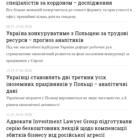
спеціалістів за кордоном – дослідження
Все більше компаній повертаються до очного формату та присутності в
офісі, принаймні кілька днів на тиждень
08:51 13.02.2026
Україна конкуруватиме з Польщею за трудові
ресурси – прогноз аналітиків
Під час масштабної відбудови України дефіцит робочих рук
стримуватиме економічний розвиток на фоні посилення конкуренції за
працівників у Європі
15:15 27.01.2026
Українці становлять дві третини усіх
іноземних працівників у Польщі – аналітичні
дані
Українські мігранти у Польщі вирізняються не лише чисельністю, а й
рівнем економічної активності
11:32 24.01.2026
Адвокати Investment Lawyer Group підготували
серію безкоштовних лекцій щодо компенсації
збитків бізнесу від російської агресії