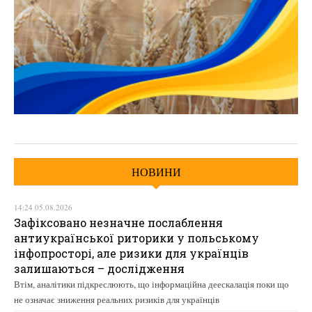
НОВИНИ
14:24 05.08.2026
Зафіксовано незначне послаблення
антиукраїнської риторики у польському
інфопросторі, але ризики для українців
залишаються – дослідження
Втім, аналітики підкреслюють, що інформаційна деескалація поки що
не означає зниження реальних ризиків для українців