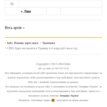
31
« Лип
Весь архів »
hubs. Новини, варті уваги
Економіка
США будет поставлять в Украину 6-8 млрд куб газа в год
Copyright © 2013-2024 Hubs
info (at) hubs.ua 095-555-74-92
Вся інформація, розміщена на веб-сайті призначена тільки для персонального використання і не
підлягає подальшому та/або розповсюдженню в будь-якій формі, крім письмового дозволу
Hubs або з активним гіперпосиланням на джерело.
Всі матеріали, які розміщені на цьому сайті із посиланням на агентство "Інтерфакс-Україна", не
підлягають подальшому відтворенню та/чи розповсюдженню в будь-якій формі, інакше як з
письмового дозволу агентства "
Інтерфакс-Україна
"
Материалы, отмеченные знаком
, выпусаются на правах рекламы.