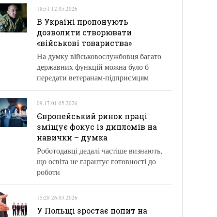
18:51 12.05.2026
В Україні пропонують
дозволити створювати
«військові товариства»
На думку військовослужбовця багато
державних функцій можна було б
передати ветеранам-підприємцям
09:17 01.05.2026
Європейський ринок праці
зміщує фокус із дипломів на
навички – думка
Роботодавці дедалі частіше визнають,
що освіта не гарантує готовності до
роботи
15:28 26.03.2026
У Польщі зростає попит на