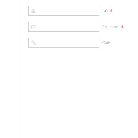
*
Ім'я
*
Ел. пошта
Сайт