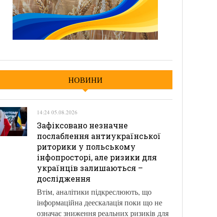
НОВИНИ
14:24 05.08.2026
Зафіксовано незначне
послаблення антиукраїнської
риторики у польському
інфопросторі, але ризики для
українців залишаються –
дослідження
Втім, аналітики підкреслюють, що
інформаційна деескалація поки що не
означає зниження реальних ризиків для