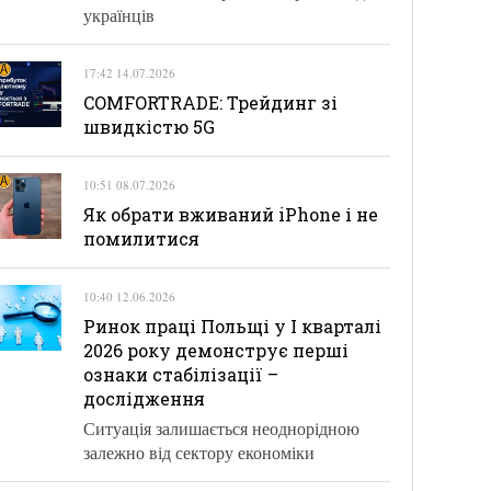
українців
17:42 14.07.2026
COMFORTRADE: Трейдинг зі
швидкістю 5G
10:51 08.07.2026
Як обрати вживаний iPhone і не
помилитися
10:40 12.06.2026
Ринок праці Польщі у І кварталі
2026 року демонструє перші
ознаки стабілізації –
дослідження
Ситуація залишається неоднорідною
залежно від сектору економіки