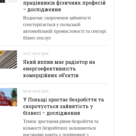
працівників фізичних професій
– дослідження
Водночас скорочення зайнятості
спостерігається у польській
автомобільній промисловості та секторі
бізнес-послуг
10:27 26.03.2026
Який вплив має радіатор на
енергоефективність
комерційних об’єктів
08:34 16.03.2026
У Польщі зростає безробіття та
скорочується зайнятість у
бізнесі – дослідження
Темпи зростання рівня безробіття та
кількості безробітних залишаються
високими навіть у порівнянні з