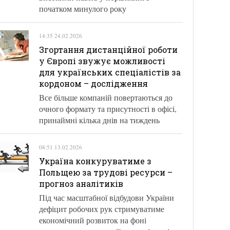
початком минулого року
14:35 24.02.2026
Згортання дистанційної роботи
у Європі звужує можливості
для українських спеціалістів за
кордоном – дослідження
Все більше компаній повертаються до
очного формату та присутності в офісі,
принаймні кілька днів на тиждень
08:51 13.02.2026
Україна конкуруватиме з
Польщею за трудові ресурси –
прогноз аналітиків
Під час масштабної відбудови України
дефіцит робочих рук стримуватиме
економічний розвиток на фоні