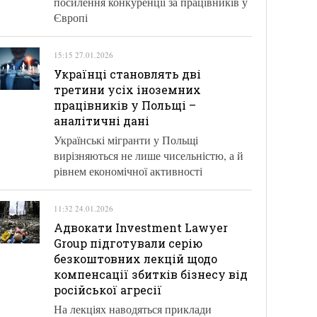
посилення конкуренції за працівників у
Європі
15:15 27.01.2026
Українці становлять дві
третини усіх іноземних
працівників у Польщі –
аналітичні дані
Українські мігранти у Польщі
вирізняються не лише чисельністю, а й
рівнем економічної активності
11:32 24.01.2026
Адвокати Investment Lawyer
Group підготували серію
безкоштовних лекцій щодо
компенсації збитків бізнесу від
російської агресії
На лекціях наводяться приклади