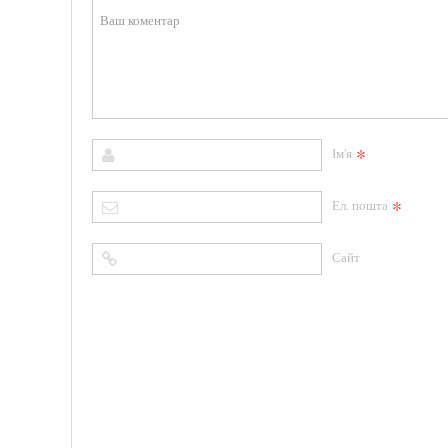
*
Ім'я
*
Ел. пошта
Сайт