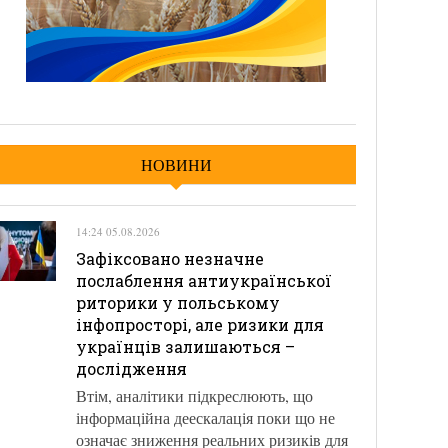
НОВИНИ
14:24 05.08.2026
Зафіксовано незначне
послаблення антиукраїнської
риторики у польському
інфопросторі, але ризики для
українців залишаються –
дослідження
Втім, аналітики підкреслюють, що
інформаційна деескалація поки що не
означає зниження реальних ризиків для