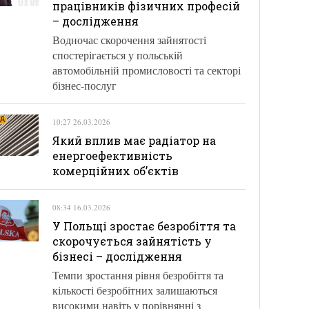
працівників фізичних професій
– дослідження
Водночас скорочення зайнятості
спостерігається у польській
автомобільній промисловості та секторі
бізнес-послуг
10:27 26.03.2026
Який вплив має радіатор на
енергоефективність
комерційних об’єктів
08:34 16.03.2026
У Польщі зростає безробіття та
скорочується зайнятість у
бізнесі – дослідження
Темпи зростання рівня безробіття та
кількості безробітних залишаються
високими навіть у порівнянні з