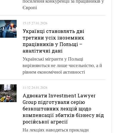
посилення конкуренції за працівників у
Європі
15:15 27.01.2026
Українці становлять дві
третини усіх іноземних
працівників у Польщі –
аналітичні дані
Українські мігранти у Польщі
вирізняються не лише чисельністю, а й
рівнем економічної активності
11:32 24.01.2026
Адвокати Investment Lawyer
Group підготували серію
безкоштовних лекцій щодо
компенсації збитків бізнесу від
російської агресії
На лекціях наводяться приклади