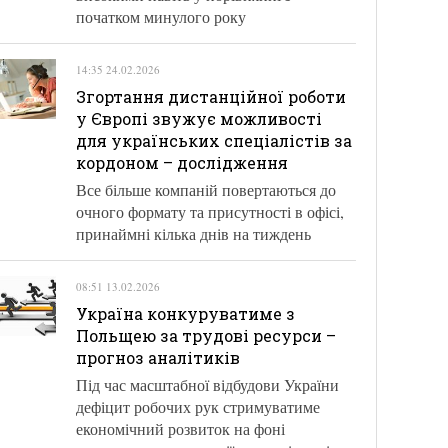
початком минулого року
14:35 24.02.2026
Згортання дистанційної роботи
у Європі звужує можливості
для українських спеціалістів за
кордоном – дослідження
Все більше компаній повертаються до
очного формату та присутності в офісі,
принаймні кілька днів на тиждень
08:51 13.02.2026
Україна конкуруватиме з
Польщею за трудові ресурси –
прогноз аналітиків
Під час масштабної відбудови України
дефіцит робочих рук стримуватиме
економічний розвиток на фоні