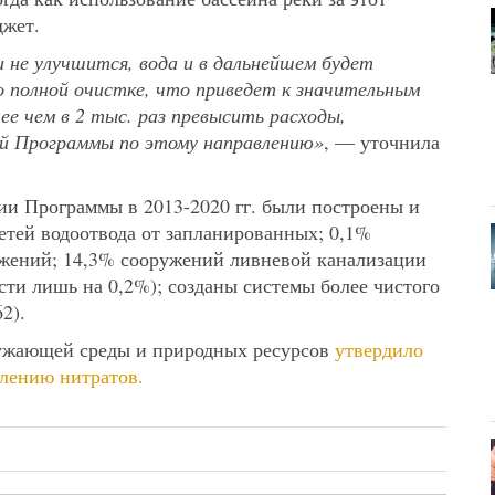
джет.
и не улучшится, вода и в дальнейшем будет
о полной очистке, что приведет к значительным
е чем в 2 тыс. раз превысить расходы,
й Программы по этому направлению»
, — уточнила
ции Программы в 2013-2020 гг. были построены и
тей водоотвода от запланированных; 0,1%
жений; 14,3% сооружений ливневой канализации
ти лишь на 0,2%); созданы системы более чистого
2).
ужающей среды и природных ресурсов
утвердило
плению нитратов.