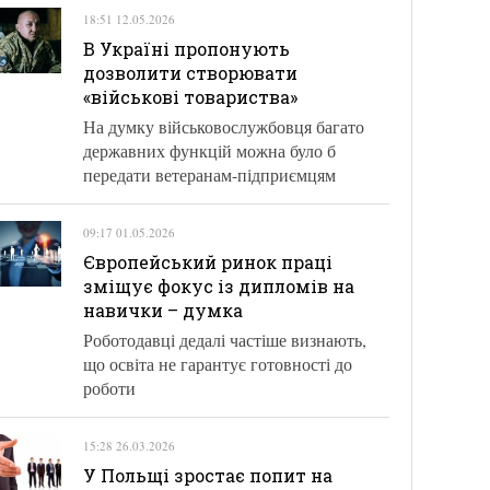
18:51 12.05.2026
В Україні пропонують
дозволити створювати
«військові товариства»
На думку військовослужбовця багато
державних функцій можна було б
передати ветеранам-підприємцям
09:17 01.05.2026
Європейський ринок праці
зміщує фокус із дипломів на
навички – думка
Роботодавці дедалі частіше визнають,
що освіта не гарантує готовності до
роботи
15:28 26.03.2026
У Польщі зростає попит на