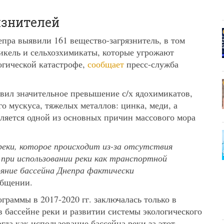
язнителей
пра выявили 161 вещество-загрязнитель, в том
никель и сельхозхимикаты, которые угрожают
огической катастрофе,
сообщает
пресс-служба
вил значительное превышение с/х ядохимикатов,
о мускуса, тяжелых металлов: цинка, меди, а
вляется одной из основных причин массового мора
еки, которое происходит из-за отсутствия
при использовании реки как транспортной
ояние бассейна Днепра фактически
общении.
граммы в 2017-2020 гг. заключалась только в
бассейне реки и развитии системы экологического
гда как использование бассейна реки за этот