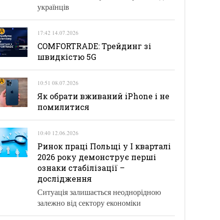
українців
17:42 14.07.2026
COMFORTRADE: Трейдинг зі
швидкістю 5G
10:51 08.07.2026
Як обрати вживаний iPhone і не
помилитися
10:40 12.06.2026
Ринок праці Польщі у І кварталі
2026 року демонструє перші
ознаки стабілізації –
дослідження
Ситуація залишається неоднорідною
залежно від сектору економіки