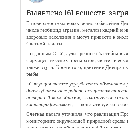
Выявлено 161 веществ-загр
В поверхностных водах речного бассейна Дне
числе гербицид атразин, металлы кадмий и 
здоровью населения и могут привести к экол
Счетной палаты.
По данным СПУ, аудит речного бассейна выя
фармацевтических препаратов, синтетическог
также ртути. Кроме того, цветение Днепра я
рыбы.
«Ситуация также усугубляется обмелением р
дноуглубительных работ, осуществлявшихся 
артерии. Таким образом, экологическое сост
катастрофическое»
, — констатируется в со
Счетная палата уточнила, что реализация Про
мониторинге окружающей природной среды в 
менеджмента на общую сумму 4,2 млн грн, то