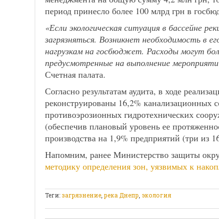
период принесло более 100 млрд грн в госбю
«Если экологическая ситуация в бассейне рек
загрязняться. Возникнет необходимость в ег
нагрузкам на госбюджет. Расходы могут боле
предусмотренные на выполнение мероприяти
Счетная палата.
Согласно результатам аудита, в ходе реализа
реконструированы 16,2% канализационных се
противоэрозионных гидротехнических соору
(обеспечив плановый уровень ее протяженнос
производства на 1,9% предприятий (три из 16
Напомним, ранее Министерство защиты окр
методику определения зон, уязвимых к нако
Теги:
загрязнение
,
река Днепр
,
экология