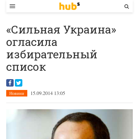
ВЛАДА
«Сильная Украина»
ЕКОНОМІКА
огласила
БІЗНЕС
избирательный
СТАРТЕР
список
КОНТАКТИ
15.09.2014 13:05
Новини