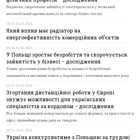
Водночас скорочення зайнятості спостерігається у польській
автомобільній промисловості та секторі бізнес-послуг
10:27 26.03.2026
Який вплив має радіатор на
енергоефективність комерційних об’єктів
08:34 16.03.2026
У Польщі зростає безробіття та скорочується
зайнятість у бізнесі – дослідження
Темпи зростання рівня безробіття та кількості безробітних
залишаються високими навіть у порівнянні з початком минулого року
14:35 24.02.2026
Згортання дистанційної роботи у Європі
звужує можливості для українських
спеціалістів за кордоном – дослідження
Все більше компаній повертаються до очного формату та присутності в
офісі, принаймні кілька днів на тиждень
08:51 13.02.2026
Україна конкуруватиме з Польщею за трудові