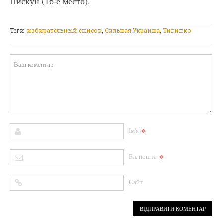
Пискун (16-е место).
Теги:
избирательный список
,
Сильная Украина
,
Тигипко
*
Ім'я
*
Ел. пошта
Сайт