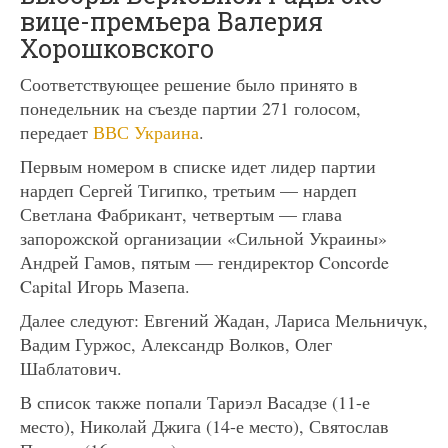
вице-премьера Валерия
Хорошковского
Соответствующее решение было принято в
понедельник на съезде партии 271 голосом,
передает
ВВС Украина
.
Первым номером в списке идет лидер партии
нардеп Сергей Тигипко, третьим — нардеп
Светлана Фабрикант, четвертым — глава
запорожской организации «Сильной Украины»
Андрей Гамов, пятым — гендиректор Concorde
Capital Игорь Мазепа.
Далее следуют: Евгений Жадан, Лариса Мельничук,
Вадим Гуржос, Александр Волков, Олег
Шаблатович.
В список также попали Тариэл Васадзе (11-е
место), Николай Джига (14-е место), Святослав