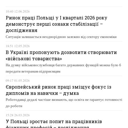
10:40 12.06.2026
Ринок праці Польщі у І кварталі 2026 року
демонструє перші ознаки стабілізації –
дослідження
Ситуація залишається неоднорідною залежно від сектору економіки
18:51 12.05.2026
В Україні пропонують дозволити створювати
«військові товариства»
На думку військовослужбовця багато державних функцій можна було б
передати ветеранам-підприємцям
09:17 01.05.2026
Європейський ринок праці зміщує фокус із
дипломів на навички – думка
Роботодавці дедалі частіше визнають, що освіта не гарантує готовності
до роботи
15:28 26.03.2026
У Польщі зростає попит на працівників
фізичних професій – дослідження