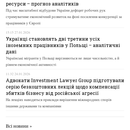
ресурси – прогноз аналітиків
Під час масштабної відбудови України дефіцит робочих рук
стримуватиме економічний розвиток на фоні посилення конкуренції за
працівників у Європі
15:15 27.01.2026
Українці становлять дві третини усіх
іноземних працівників у Польщі – аналітичні
дані
Українські мігранти у Польщі вирізняються не лише чисельністю, а й
рівнем економічної активності
11:32 24.01.2026
Адвокати Investment Lawyer Group підготували
серію безкоштовних лекцій щодо компенсації
збитків бізнесу від російської агресії
На лекціях наводяться приклади вирішення міжнародних спорів
іншими державами та компаніями
Всі новини »