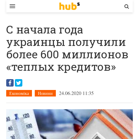
ВЛАДА
С начала года
ЕКОНОМІКА
украинцы получили
БІЗНЕС
более 600 миллионов
СТАРТЕР
«теплых кредитов»
КОНТАКТИ
24.06.2020 11:35
Економіка
Новини