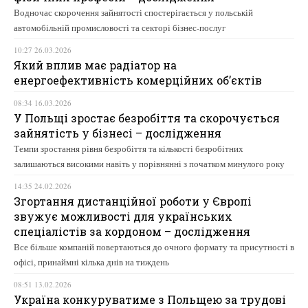
Водночас скорочення зайнятості спостерігається у польській
автомобільній промисловості та секторі бізнес-послуг
10:27 26.03.2026
Який вплив має радіатор на
енергоефективність комерційних об’єктів
08:34 16.03.2026
У Польщі зростає безробіття та скорочується
зайнятість у бізнесі – дослідження
Темпи зростання рівня безробіття та кількості безробітних
залишаються високими навіть у порівнянні з початком минулого року
14:35 24.02.2026
Згортання дистанційної роботи у Європі
звужує можливості для українських
спеціалістів за кордоном – дослідження
Все більше компаній повертаються до очного формату та присутності в
офісі, принаймні кілька днів на тиждень
08:51 13.02.2026
Україна конкуруватиме з Польщею за трудові