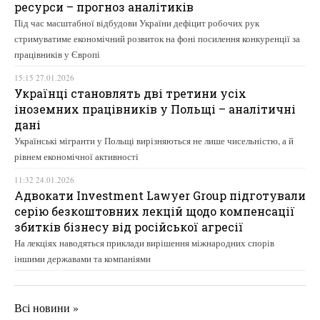
ресурси – прогноз аналітиків
Під час масштабної відбудови України дефіцит робочих рук
стримуватиме економічний розвиток на фоні посилення конкуренції за
працівників у Європі
15:15 27.01.2026
Українці становлять дві третини усіх
іноземних працівників у Польщі – аналітичні
дані
Українські мігранти у Польщі вирізняються не лише чисельністю, а й
рівнем економічної активності
11:32 24.01.2026
Адвокати Investment Lawyer Group підготували
серію безкоштовних лекцій щодо компенсації
збитків бізнесу від російської агресії
На лекціях наводяться приклади вирішення міжнародних спорів
іншими державами та компаніями
Всі новини »