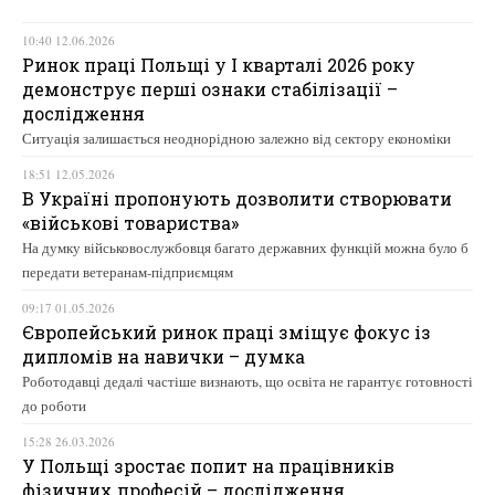
10:40 12.06.2026
Ринок праці Польщі у І кварталі 2026 року
демонструє перші ознаки стабілізації –
дослідження
Ситуація залишається неоднорідною залежно від сектору економіки
18:51 12.05.2026
В Україні пропонують дозволити створювати
«військові товариства»
На думку військовослужбовця багато державних функцій можна було б
передати ветеранам-підприємцям
09:17 01.05.2026
Європейський ринок праці зміщує фокус із
дипломів на навички – думка
Роботодавці дедалі частіше визнають, що освіта не гарантує готовності
до роботи
15:28 26.03.2026
У Польщі зростає попит на працівників
фізичних професій – дослідження