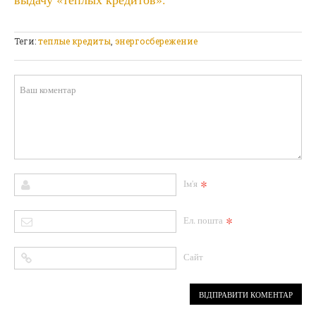
Теги:
теплые кредиты
,
энергосбережение
*
Ім'я
*
Ел. пошта
Сайт