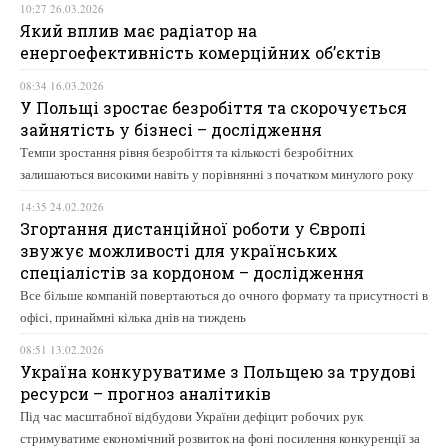
10:27 26.03.2026
Який вплив має радіатор на
енергоефективність комерційних об’єктів
08:34 16.03.2026
У Польщі зростає безробіття та скорочується
зайнятість у бізнесі – дослідження
Темпи зростання рівня безробіття та кількості безробітних
залишаються високими навіть у порівнянні з початком минулого року
14:35 24.02.2026
Згортання дистанційної роботи у Європі
звужує можливості для українських
спеціалістів за кордоном – дослідження
Все більше компаній повертаються до очного формату та присутності в
офісі, принаймні кілька днів на тиждень
08:51 13.02.2026
Україна конкуруватиме з Польщею за трудові
ресурси – прогноз аналітиків
Під час масштабної відбудови України дефіцит робочих рук
стримуватиме економічний розвиток на фоні посилення конкуренції за