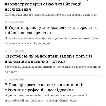
демонструє перші ознаки стабілізації –
дослідження
Ситуація залишається неоднорідною залежно від сектору економіки
18:51 12.05.2026
В Україні пропонують дозволити створювати
«військові товариства»
На думку військовослужбовця багато державних функцій можна було б
передати ветеранам-підприємцям
09:17 01.05.2026
Європейський ринок праці зміщує фокус із
дипломів на навички – думка
Роботодавці дедалі частіше визнають, що освіта не гарантує готовності
до роботи
15:28 26.03.2026
У Польщі зростає попит на працівників
фізичних професій – дослідження
Водночас скорочення зайнятості спостерігається у польській
автомобільній промисловості та секторі бізнес-послуг