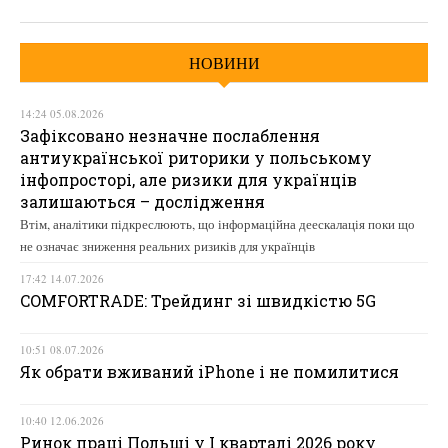
НОВИНИ
14:24 05.08.2026
Зафіксовано незначне послаблення
антиукраїнської риторики у польському
інфопросторі, але ризики для українців
залишаються – дослідження
Втім, аналітики підкреслюють, що інформаційна деескалація поки що
не означає зниження реальних ризиків для українців
17:42 14.07.2026
COMFORTRADE: Трейдинг зі швидкістю 5G
10:51 08.07.2026
Як обрати вживаний iPhone і не помилитися
10:40 12.06.2026
Ринок праці Польщі у І кварталі 2026 року