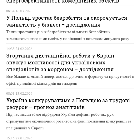
енергоефективність комерційних об’єктів
08:34 16.03.2026
У Польщі зростає безробіття та скорочується
зайнятість у бізнесі – дослідження
Темпи зростання рівня безробіття та кількості безробітних
залишаються високими навіть у порівнянні з початком минулого року
14:35 24.02.2026
Згортання дистанційної роботи у Європі
звужує можливості для українських
спеціалістів за кордоном – дослідження
Все більше компаній повертаються до очного формату та присутності в
офісі, принаймні кілька днів на тиждень
08:51 13.02.2026
Україна конкуруватиме з Польщею за трудові
ресурси – прогноз аналітиків
Під час масштабної відбудови України дефіцит робочих рук
стримуватиме економічний розвиток на фоні посилення конкуренції за
працівників у Європі
15:15 27.01.2026