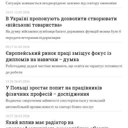
Ситуація залишається неоднорідною залежно від сектору економіки
18:51 12.05.2026
В Україні пропонують дозволити створювати
«військові товариства»
На думку військовослужбовця багато державних функцій можна було б
передати ветеранам-підприємцям
09:17 01.05.2026
Європейський ринок праці зміщує фокус із
дипломів на навички – думка
Роботодавці дедалі частіше визнають, що освіта не гарантує готовності
до роботи
15:28 26.03.2026
У Польщі зростає попит на працівників
фізичних професій – дослідження
Водночас скорочення зайнятості спостерігається у польській
автомобільній промисловості та секторі бізнес-послуг
10:27 26.03.2026
Який вплив має радіатор на