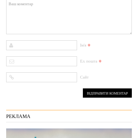
*
Ім'я
*
Ел. пошта
Сайт
РЕКЛАМА