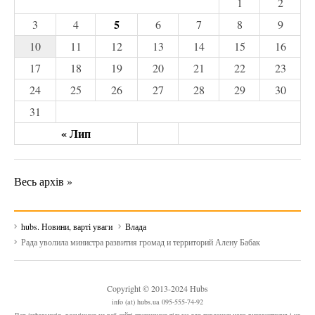
1
2
5
3
4
6
7
8
9
10
11
12
13
14
15
16
17
18
19
20
21
22
23
24
25
26
27
28
29
30
31
« Лип
Весь архів »
hubs. Новини, варті уваги
Влада
Рада уволила министра развития громад и территорий Алену Бабак
Copyright © 2013-2024 Hubs
info (at) hubs.ua 095-555-74-92
Вся інформація, розміщена на веб-сайті призначена тільки для персонального використання і не