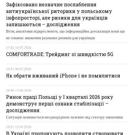
Зафіксовано незначне послаблення
антиукраїнської риторики у польському
інфопросторі, але ризики для українців
залишаються – дослідження
Втім, аналітики підкреслюють, що інформаційна деескалація поки що
не означає зниження реальних ризиків для українців
17:42 14.07.2026
COMFORTRADE: Трейдинг зі швидкістю 5G
10:51 08.07.2026
Як обрати вживаний iPhone і не помилитися
10:40 12.06.2026
Ринок праці Польщі у І кварталі 2026 року
демонструє перші ознаки стабілізації –
дослідження
Ситуація залишається неоднорідною залежно від сектору економіки
18:51 12.05.2026
В Україні пропонують дозволити створювати