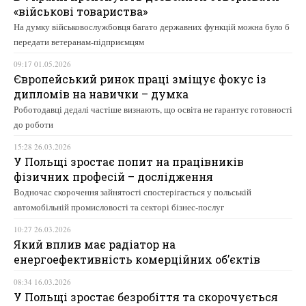
«військові товариства»
На думку військовослужбовця багато державних функцій можна було б
передати ветеранам-підприємцям
09:17 01.05.2026
Європейський ринок праці зміщує фокус із
дипломів на навички – думка
Роботодавці дедалі частіше визнають, що освіта не гарантує готовності
до роботи
15:28 26.03.2026
У Польщі зростає попит на працівників
фізичних професій – дослідження
Водночас скорочення зайнятості спостерігається у польській
автомобільній промисловості та секторі бізнес-послуг
10:27 26.03.2026
Який вплив має радіатор на
енергоефективність комерційних об’єктів
08:34 16.03.2026
У Польщі зростає безробіття та скорочується