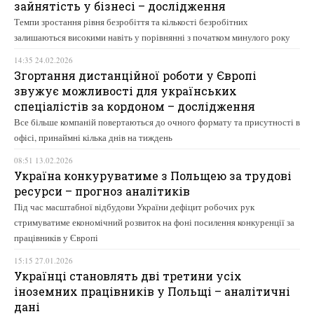
зайнятість у бізнесі – дослідження
Темпи зростання рівня безробіття та кількості безробітних
залишаються високими навіть у порівнянні з початком минулого року
14:35 24.02.2026
Згортання дистанційної роботи у Європі
звужує можливості для українських
спеціалістів за кордоном – дослідження
Все більше компаній повертаються до очного формату та присутності в
офісі, принаймні кілька днів на тиждень
08:51 13.02.2026
Україна конкуруватиме з Польщею за трудові
ресурси – прогноз аналітиків
Під час масштабної відбудови України дефіцит робочих рук
стримуватиме економічний розвиток на фоні посилення конкуренції за
працівників у Європі
15:15 27.01.2026
Українці становлять дві третини усіх
іноземних працівників у Польщі – аналітичні
дані