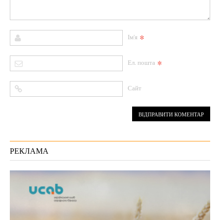
*
Ім'я
*
Ел. пошта
Сайт
РЕКЛАМА