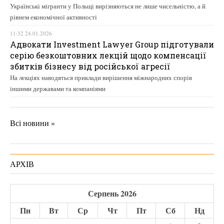
Українські мігранти у Польщі вирізняються не лише чисельністю, а й
рівнем економічної активності
11:32 24.01.2026
Адвокати Investment Lawyer Group підготували
серію безкоштовних лекцій щодо компенсації
збитків бізнесу від російської агресії
На лекціях наводяться приклади вирішення міжнародних спорів
іншими державами та компаніями
Всі новини »
АРХІВ
Серпень 2026
Пн
Вт
Ср
Чт
Пт
Сб
Нд