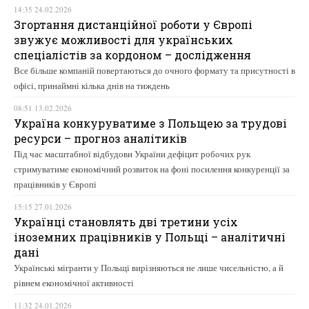
14:35 24.02.2026
Згортання дистанційної роботи у Європі
звужує можливості для українських
спеціалістів за кордоном – дослідження
Все більше компаній повертаються до очного формату та присутності в
офісі, принаймні кілька днів на тиждень
08:51 13.02.2026
Україна конкуруватиме з Польщею за трудові
ресурси – прогноз аналітиків
Під час масштабної відбудови України дефіцит робочих рук
стримуватиме економічний розвиток на фоні посилення конкуренції за
працівників у Європі
15:15 27.01.2026
Українці становлять дві третини усіх
іноземних працівників у Польщі – аналітичні
дані
Українські мігранти у Польщі вирізняються не лише чисельністю, а й
рівнем економічної активності
11:32 24.01.2026