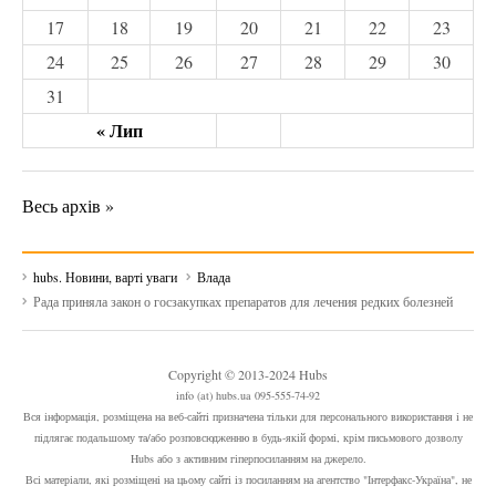
17
18
19
20
21
22
23
24
25
26
27
28
29
30
31
« Лип
Весь архів »
hubs. Новини, варті уваги
Влада
Рада приняла закон о госзакупках препаратов для лечения редких болезней
Copyright © 2013-2024 Hubs
info (at) hubs.ua 095-555-74-92
Вся інформація, розміщена на веб-сайті призначена тільки для персонального використання і не
підлягає подальшому та/або розповсюдженню в будь-якій формі, крім письмового дозволу
Hubs або з активним гіперпосиланням на джерело.
Всі матеріали, які розміщені на цьому сайті із посиланням на агентство "Інтерфакс-Україна", не