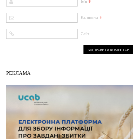
*
Ім'я
*
Ел. пошта
Сайт
РЕКЛАМА