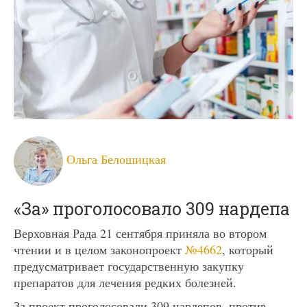
Ольга Белошицкая
«За» проголосовало 309 нардепа
Верховная Рада 21 сентября приняла во втором
чтении и в целом законопроект
№4662
, который
предусматривает государственную закупку
препаратов для лечения редких болезней.
За проект проголосовали 309 нардепов, против –