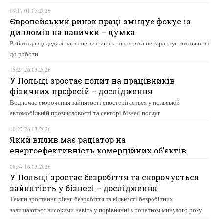
09:17 01.05.2026
Європейський ринок праці зміщує фокус із
дипломів на навички – думка
Роботодавці дедалі частіше визнають, що освіта не гарантує готовності
до роботи
15:28 26.03.2026
У Польщі зростає попит на працівників
фізичних професій – дослідження
Водночас скорочення зайнятості спостерігається у польській
автомобільній промисловості та секторі бізнес-послуг
10:27 26.03.2026
Який вплив має радіатор на
енергоефективність комерційних об’єктів
08:34 16.03.2026
У Польщі зростає безробіття та скорочується
зайнятість у бізнесі – дослідження
Темпи зростання рівня безробіття та кількості безробітних
залишаються високими навіть у порівнянні з початком минулого року