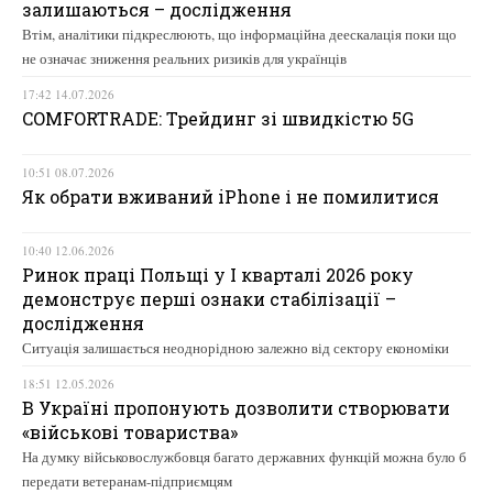
залишаються – дослідження
Втім, аналітики підкреслюють, що інформаційна деескалація поки що
не означає зниження реальних ризиків для українців
17:42 14.07.2026
COMFORTRADE: Трейдинг зі швидкістю 5G
10:51 08.07.2026
Як обрати вживаний iPhone і не помилитися
10:40 12.06.2026
Ринок праці Польщі у І кварталі 2026 року
демонструє перші ознаки стабілізації –
дослідження
Ситуація залишається неоднорідною залежно від сектору економіки
18:51 12.05.2026
В Україні пропонують дозволити створювати
«військові товариства»
На думку військовослужбовця багато державних функцій можна було б
передати ветеранам-підприємцям