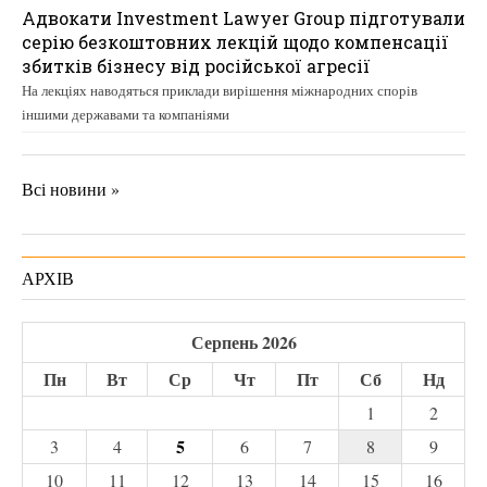
Адвокати Investment Lawyer Group підготували
серію безкоштовних лекцій щодо компенсації
збитків бізнесу від російської агресії
На лекціях наводяться приклади вирішення міжнародних спорів
іншими державами та компаніями
Всі новини »
АРХІВ
Серпень 2026
Пн
Вт
Ср
Чт
Пт
Сб
Нд
1
2
5
3
4
6
7
8
9
10
11
12
13
14
15
16