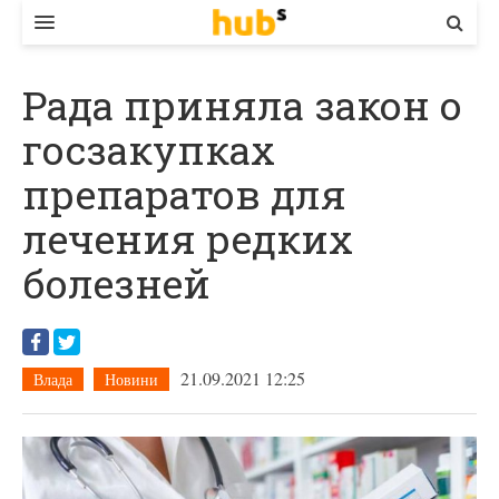
ВЛАДА
Рада приняла закон о
ЕКОНОМІКА
госзакупках
БІЗНЕС
препаратов для
СТАРТЕР
лечения редких
КОНТАКТИ
болезней
21.09.2021 12:25
Влада
Новини