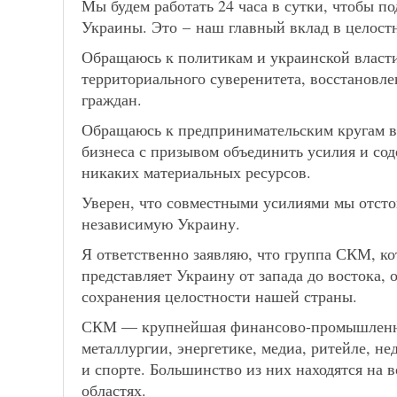
Мы будем работать 24 часа в сутки, чтобы 
Украины. Это – наш главный вклад в целост
Обращаюсь к политикам и украинской власти 
территориального суверенитета, восстановл
граждан.
Обращаюсь к предпринимательским кругам в
бизнеса с призывом объединить усилия и со
никаких материальных ресурсов.
Уверен, что совместными усилиями мы отст
независимую Украину.
Я ответственно заявляю, что группа СКМ, ко
представляет Украину от запада до востока, о
сохранения целостности нашей страны.
СКМ — крупнейшая финансово-промышленная
металлургии, энергетике, медиа, ритейле, 
и спорте. Большинство из них находятся на 
областях.