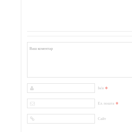
*
Ім'я
*
Ел. пошта
Сайт