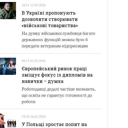
18:51 12.05.2026
В Україні пропонують
дозволити створювати
«військові товариства»
На думку військовослужбовця багато
державних функцій можна було б
передати ветеранам-підприємцям
09:17 01.05.2026
Європейський ринок праці
зміщує фокус із дипломів на
навички – думка
Роботодавці дедалі частіше визнають,
що освіта не гарантує готовності до
роботи
15:28 26.03.2026
У Польщі зростає попит на