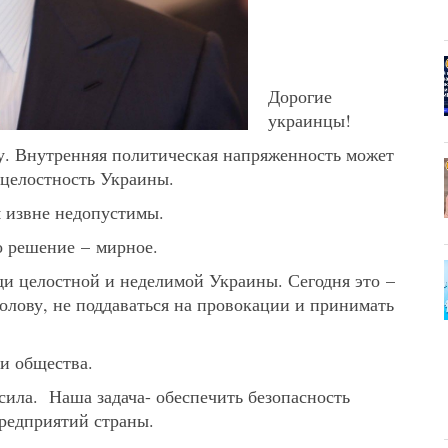
Дорогие
украинцы!
у. Внутренняя политическая напряженность может
 целостность Украины.
 извне недопустимы.
о решение – мирное.
и целостной и неделимой Украины. Сегодня это –
олову, не поддаваться на провокации и принимать
 и общества.
сила. Наша задача- обеспечить безопасность
предприятий страны.