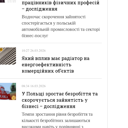
працівників фізичних професій
– дослідження
Водночас скорочення зайнятості
спостерігається у польській
автомобільній промисловості та секторі
бізнес-послуг
10:27 26.03.2026
Який вплив має радіатор на
енергоефективність
комерційних об’єктів
08:34 16.03.2026
У Польщі зростає безробіття та
скорочується зайнятість у
бізнесі – дослідження
Темпи зростання рівня безробіття та
кількості безробітних залишаються
високими навіть у порівнянні з