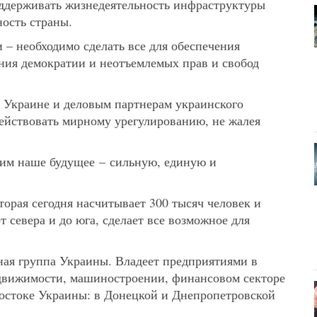
поддерживать жизнедеятельность инфраструктуры
ность страны.
– необходимо сделать все для обеспечения
ения демократии и неотъемлемых прав и свобод
 Украине и деловым партнерам украинского
действовать мирному урегулированию, не жалея
оим наше будущее – сильную, единую и
торая сегодня насчитывает 300 тысяч человек и
т севера и до юга, сделает все возможное для
 группа Украины. Владеет предприятиями в
недвижимости, машиностроении, финансовом секторе
востоке Украины: в Донецкой и Днепропетровской