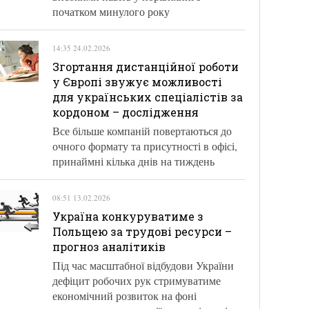
початком минулого року
14:35 24.02.2026
Згортання дистанційної роботи
у Європі звужує можливості
для українських спеціалістів за
кордоном – дослідження
Все більше компаній повертаються до
очного формату та присутності в офісі,
принаймні кілька днів на тиждень
08:51 13.02.2026
Україна конкуруватиме з
Польщею за трудові ресурси –
прогноз аналітиків
Під час масштабної відбудови України
дефіцит робочих рук стримуватиме
економічний розвиток на фоні