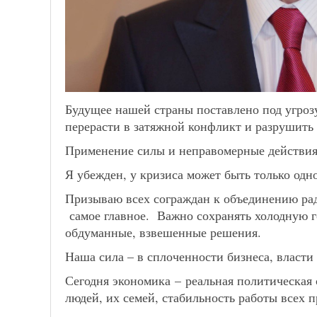
Будущее нашей страны поставлено под угроз
перерасти в затяжной конфликт и разрушить
Применение силы и неправомерные действия
Я убежден, у кризиса может быть только одн
Призываю всех сограждан к объединению рад
самое главное. Важно сохранять холодную г
обдуманные, взвешенные решения.
Наша сила – в сплоченности бизнеса, власти
Сегодня экономика – реальная политическая 
людей, их семей, стабильность работы всех 