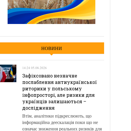
НОВИНИ
14:24 05.08.2026
Зафіксовано незначне
послаблення антиукраїнської
риторики у польському
інфопросторі, але ризики для
українців залишаються –
дослідження
Втім, аналітики підкреслюють, що
інформаційна деескалація поки що не
означає зниження реальних ризиків для