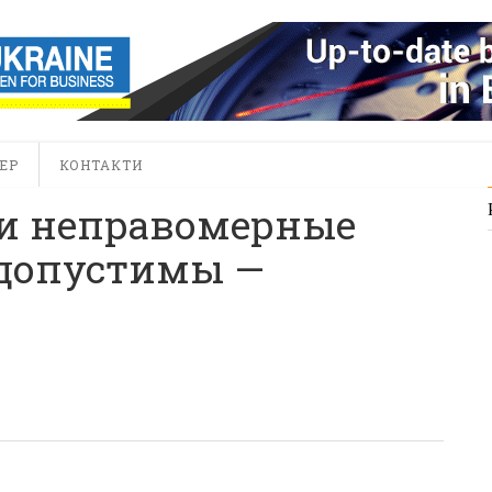
ЕР
КОНТАКТИ
и неправомерные
едопустимы —