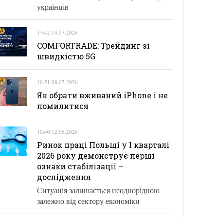
українців
17:42 14.07.2026
COMFORTRADE: Трейдинг зі
швидкістю 5G
10:51 08.07.2026
Як обрати вживаний iPhone і не
помилитися
10:40 12.06.2026
Ринок праці Польщі у І кварталі
2026 року демонструє перші
ознаки стабілізації –
дослідження
Ситуація залишається неоднорідною
залежно від сектору економіки