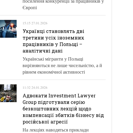
посилення конкуренції за працівників у
Європі
15:15 27.01.2026
Українці становлять дві
третини усіх іноземних
працівників у Польщі –
аналітичні дані
Українські мігранти у Польщі
вирізняються не лише чисельністю, а й
рівнем економічної активності
11:32 24.01.2026
Адвокати Investment Lawyer
Group підготували серію
безкоштовних лекцій щодо
компенсації збитків бізнесу від
російської агресії
На лекціях наводяться приклади