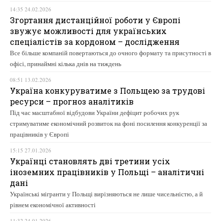
14:35 24.02.2026
Згортання дистанційної роботи у Європі
звужує можливості для українських
спеціалістів за кордоном – дослідження
Все більше компаній повертаються до очного формату та присутності в
офісі, принаймні кілька днів на тиждень
08:51 13.02.2026
Україна конкуруватиме з Польщею за трудові
ресурси – прогноз аналітиків
Під час масштабної відбудови України дефіцит робочих рук
стримуватиме економічний розвиток на фоні посилення конкуренції за
працівників у Європі
15:15 27.01.2026
Українці становлять дві третини усіх
іноземних працівників у Польщі – аналітичні
дані
Українські мігранти у Польщі вирізняються не лише чисельністю, а й
рівнем економічної активності
11:32 24.01.2026