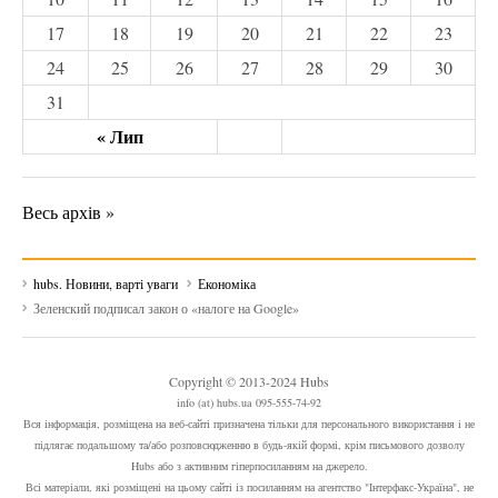
17
18
19
20
21
22
23
24
25
26
27
28
29
30
31
« Лип
Весь архів »
hubs. Новини, варті уваги
Економіка
Зеленский подписал закон о «налоге на Google»
Copyright © 2013-2024 Hubs
info (at) hubs.ua 095-555-74-92
Вся інформація, розміщена на веб-сайті призначена тільки для персонального використання і не
підлягає подальшому та/або розповсюдженню в будь-якій формі, крім письмового дозволу
Hubs або з активним гіперпосиланням на джерело.
Всі матеріали, які розміщені на цьому сайті із посиланням на агентство "Інтерфакс-Україна", не