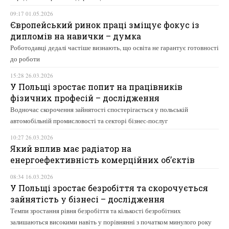
09:17 01.05.2026
Європейський ринок праці зміщує фокус із
дипломів на навички – думка
Роботодавці дедалі частіше визнають, що освіта не гарантує готовності
до роботи
15:28 26.03.2026
У Польщі зростає попит на працівників
фізичних професій – дослідження
Водночас скорочення зайнятості спостерігається у польській
автомобільній промисловості та секторі бізнес-послуг
10:27 26.03.2026
Який вплив має радіатор на
енергоефективність комерційних об’єктів
08:34 16.03.2026
У Польщі зростає безробіття та скорочується
зайнятість у бізнесі – дослідження
Темпи зростання рівня безробіття та кількості безробітних
залишаються високими навіть у порівнянні з початком минулого року