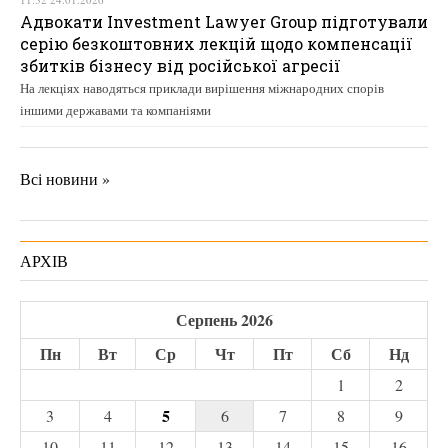
Адвокати Investment Lawyer Group підготували
серію безкоштовних лекцій щодо компенсації
збитків бізнесу від російської агресії
На лекціях наводяться приклади вирішення міжнародних спорів
іншими державами та компаніями
Всі новини »
АРХІВ
Серпень 2026
Пн
Вт
Ср
Чт
Пт
Сб
Нд
1
2
5
3
4
6
7
8
9
10
11
12
13
14
15
16