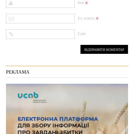
*
Ім'я
*
Ел. пошта
Сайт
РЕКЛАМА