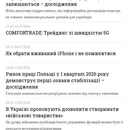
залишаються – дослідження
Втім, аналітики підкреслюють, що інформаційна деескалація поки що
не означає зниження реальних ризиків для українців
17:42 14.07.2026
COMFORTRADE: Трейдинг зі швидкістю 5G
10:51 08.07.2026
Як обрати вживаний iPhone і не помилитися
10:40 12.06.2026
Ринок праці Польщі у І кварталі 2026 року
демонструє перші ознаки стабілізації –
дослідження
Ситуація залишається неоднорідною залежно від сектору економіки
18:51 12.05.2026
В Україні пропонують дозволити створювати
«військові товариства»
На думку військовослужбовця багато державних функцій можна було б
передати ветеранам-підприємцям