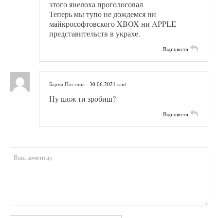
этого янелоха проголосовал
Теперь мы тупо не дождемся ни
майкрософтовского XBOX ни APPLE
представительств в украхе.
Відповісти
Барма Постник
- 30.06.2021
said:
Ну шож ти зробиш?
Відповісти