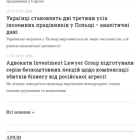
працівників у Європі
15:15 27.01.2026
Українці становлять дві третини усіх
іноземних працівників у Польщі – аналітичні
дані
Українські мігранти у Польщі вирізняються не лише чисельністю, а й
рівнем економічної активності
11:32 24.01.2026
Адвокати Investment Lawyer Group підготували
серію безкоштовних лекцій щодо компенсації
збитків бізнесу від російської агресії
На лекціях наводяться приклади вирішення міжнародних спорів
іншими державами та компаніями
Всі новини »
АРХІВ