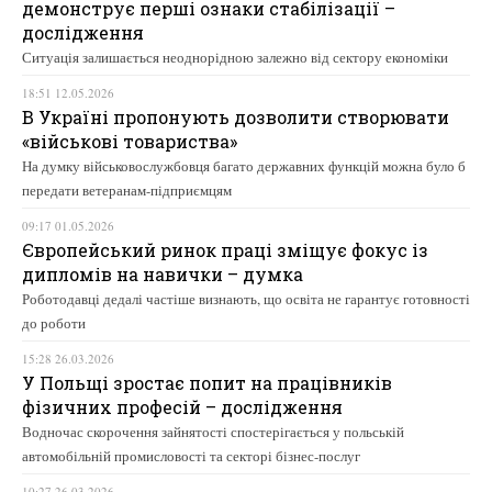
демонструє перші ознаки стабілізації –
дослідження
Ситуація залишається неоднорідною залежно від сектору економіки
18:51 12.05.2026
В Україні пропонують дозволити створювати
«військові товариства»
На думку військовослужбовця багато державних функцій можна було б
передати ветеранам-підприємцям
09:17 01.05.2026
Європейський ринок праці зміщує фокус із
дипломів на навички – думка
Роботодавці дедалі частіше визнають, що освіта не гарантує готовності
до роботи
15:28 26.03.2026
У Польщі зростає попит на працівників
фізичних професій – дослідження
Водночас скорочення зайнятості спостерігається у польській
автомобільній промисловості та секторі бізнес-послуг
10:27 26.03.2026