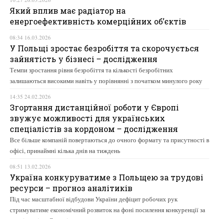
Який вплив має радіатор на
енергоефективність комерційних об’єктів
08:34 16.03.2026
У Польщі зростає безробіття та скорочується
зайнятість у бізнесі – дослідження
Темпи зростання рівня безробіття та кількості безробітних
залишаються високими навіть у порівнянні з початком минулого року
14:35 24.02.2026
Згортання дистанційної роботи у Європі
звужує можливості для українських
спеціалістів за кордоном – дослідження
Все більше компаній повертаються до очного формату та присутності в
офісі, принаймні кілька днів на тиждень
08:51 13.02.2026
Україна конкуруватиме з Польщею за трудові
ресурси – прогноз аналітиків
Під час масштабної відбудови України дефіцит робочих рук
стримуватиме економічний розвиток на фоні посилення конкуренції за