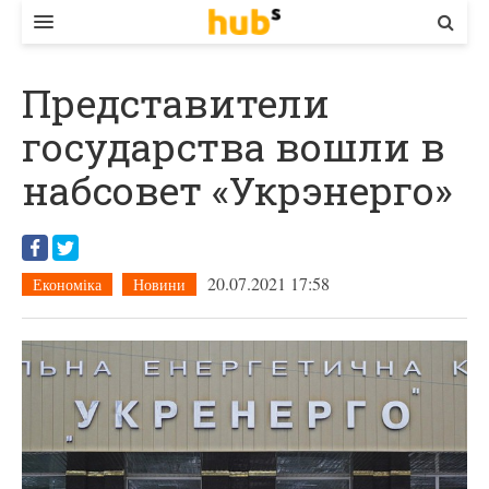
ВЛАДА
Представители
ЕКОНОМІКА
государства вошли в
БІЗНЕС
набсовет «Укрэнерго»
СТАРТЕР
КОНТАКТИ
20.07.2021 17:58
Економіка
Новини