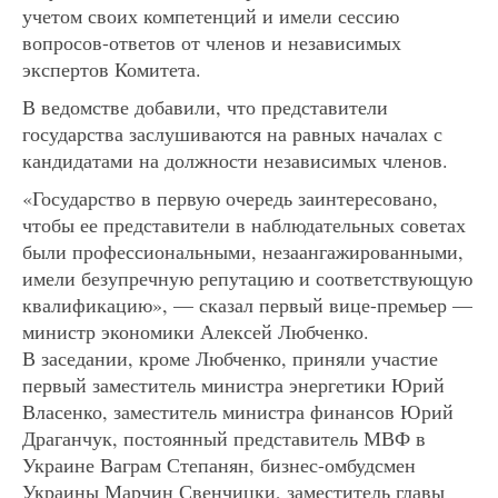
учетом своих компетенций и имели сессию
вопросов-ответов от членов и независимых
экспертов Комитета.
В ведомстве добавили, что представители
государства заслушиваются на равных началах с
кандидатами на должности независимых членов.
«Государство в первую очередь заинтересовано,
чтобы ее представители в наблюдательных советах
были профессиональными, незаангажированными,
имели безупречную репутацию и соответствующую
квалификацию», — сказал первый вице-премьер —
министр экономики Алексей Любченко.
В заседании, кроме Любченко, приняли участие
первый заместитель министра энергетики Юрий
Власенко, заместитель министра финансов Юрий
Драганчук, постоянный представитель МВФ в
Украине Ваграм Степанян, бизнес-омбудсмен
Украины Марчин Свенчицки, заместитель главы