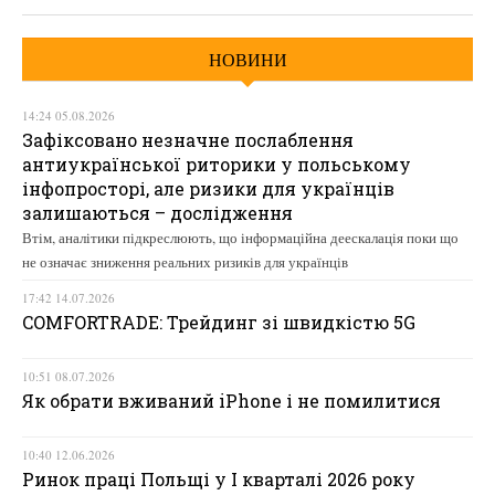
НОВИНИ
14:24 05.08.2026
Зафіксовано незначне послаблення
антиукраїнської риторики у польському
інфопросторі, але ризики для українців
залишаються – дослідження
Втім, аналітики підкреслюють, що інформаційна деескалація поки що
не означає зниження реальних ризиків для українців
17:42 14.07.2026
COMFORTRADE: Трейдинг зі швидкістю 5G
10:51 08.07.2026
Як обрати вживаний iPhone і не помилитися
10:40 12.06.2026
Ринок праці Польщі у І кварталі 2026 року