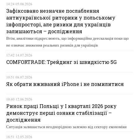
14:24 05.08.2026
Зафіксовано незначне послаблення
антиукраїнської риторики у польському
інфопросторі, але ризики для українців
залишаються – дослідження
Втім, аналітики підкреслюють, що інформаційна деескалація поки що
не означає зниження реальних ризиків для українців
17:42 14.07.2026
COMFORTRADE: Трейдинг зі швидкістю 5G
10:51 08.07.2026
Як обрати вживаний iPhone і не помилитися
10:40 12.06.2026
Ринок праці Польщі у І кварталі 2026 року
демонструє перші ознаки стабілізації –
дослідження
Ситуація залишається неоднорідною залежно від сектору економіки
18:51 12.05.2026