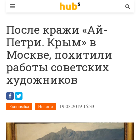
ВЛАДА
После кражи «Ай-
ЕКОНОМІКА
Петри. Крым» в
БІЗНЕС
Москве, похитили
СТАРТЕР
работы советских
КОНТАКТИ
художников
19.03.2019 15:33
Економіка
Новини