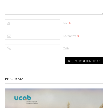
*
Ім'я
*
Ел. пошта
Сайт
РЕКЛАМА