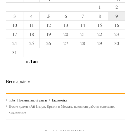
1
2
5
3
4
6
7
8
9
10
11
12
13
14
15
16
17
18
19
20
21
22
23
24
25
26
27
28
29
30
31
« Лип
Весь архів »
hubs. Новини, варті уваги
Економіка
После кражи «Ай-Петри. Крым» в Москве, похитили работы советских
художников