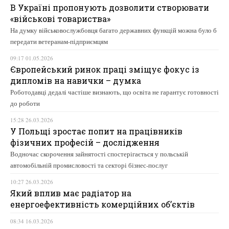
В Україні пропонують дозволити створювати
«військові товариства»
На думку військовослужбовця багато державних функцій можна було б
передати ветеранам-підприємцям
09:17 01.05.2026
Європейський ринок праці зміщує фокус із
дипломів на навички – думка
Роботодавці дедалі частіше визнають, що освіта не гарантує готовності
до роботи
15:28 26.03.2026
У Польщі зростає попит на працівників
фізичних професій – дослідження
Водночас скорочення зайнятості спостерігається у польській
автомобільній промисловості та секторі бізнес-послуг
10:27 26.03.2026
Який вплив має радіатор на
енергоефективність комерційних об’єктів
08:34 16.03.2026