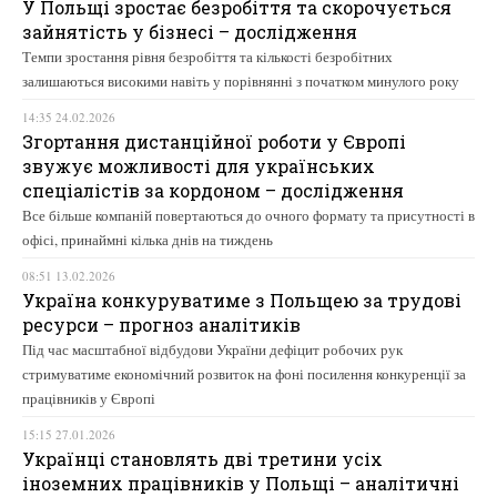
У Польщі зростає безробіття та скорочується
зайнятість у бізнесі – дослідження
Темпи зростання рівня безробіття та кількості безробітних
залишаються високими навіть у порівнянні з початком минулого року
14:35 24.02.2026
Згортання дистанційної роботи у Європі
звужує можливості для українських
спеціалістів за кордоном – дослідження
Все більше компаній повертаються до очного формату та присутності в
офісі, принаймні кілька днів на тиждень
08:51 13.02.2026
Україна конкуруватиме з Польщею за трудові
ресурси – прогноз аналітиків
Під час масштабної відбудови України дефіцит робочих рук
стримуватиме економічний розвиток на фоні посилення конкуренції за
працівників у Європі
15:15 27.01.2026
Українці становлять дві третини усіх
іноземних працівників у Польщі – аналітичні