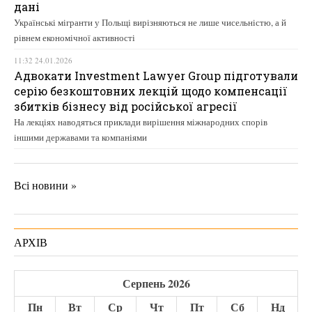
дані
Українські мігранти у Польщі вирізняються не лише чисельністю, а й
рівнем економічної активності
11:32 24.01.2026
Адвокати Investment Lawyer Group підготували
серію безкоштовних лекцій щодо компенсації
збитків бізнесу від російської агресії
На лекціях наводяться приклади вирішення міжнародних спорів
іншими державами та компаніями
Всі новини »
АРХІВ
Серпень 2026
Пн
Вт
Ср
Чт
Пт
Сб
Нд