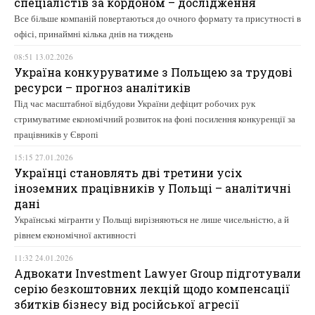
спеціалістів за кордоном – дослідження
Все більше компаній повертаються до очного формату та присутності в
офісі, принаймні кілька днів на тиждень
08:51 13.02.2026
Україна конкуруватиме з Польщею за трудові
ресурси – прогноз аналітиків
Під час масштабної відбудови України дефіцит робочих рук
стримуватиме економічний розвиток на фоні посилення конкуренції за
працівників у Європі
15:15 27.01.2026
Українці становлять дві третини усіх
іноземних працівників у Польщі – аналітичні
дані
Українські мігранти у Польщі вирізняються не лише чисельністю, а й
рівнем економічної активності
11:32 24.01.2026
Адвокати Investment Lawyer Group підготували
серію безкоштовних лекцій щодо компенсації
збитків бізнесу від російської агресії