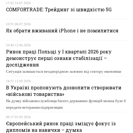
17:42 14.07.2026
COMFORTRADE: Трейдинг зі швидкістю 5G
10:51 08.07.2026
Як обрати вживаний iPhone і не помилитися
10:40 12.06.2026
Ринок праці Польщі у І кварталі 2026 року
демонструє перші ознаки стабілізації –
дослідження
Ситуація залишається неоднорідною залежно від сектору економіки
18:51 12.05.2026
В Україні пропонують дозволити створювати
«військові товариства»
На думку військовослужбовця багато державних функцій можна було б
передати ветеранам-підприємцям
09:17 01.05.2026
Європейський ринок праці зміщує фокус із
дипломів на навички – думка