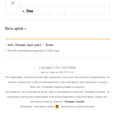
31
« Лип
Весь архів »
hubs. Новини, варті уваги
Бізнес
Porsche увеличила выручку в 2020 году
Copyright © 2013-2024 Hubs
info (at) hubs.ua 095-555-74-92
Вся інформація, розміщена на веб-сайті призначена тільки для персонального використання і не
підлягає подальшому та/або розповсюдженню в будь-якій формі, крім письмового дозволу
Hubs або з активним гіперпосиланням на джерело.
Всі матеріали, які розміщені на цьому сайті із посиланням на агентство "Інтерфакс-Україна", не
підлягають подальшому відтворенню та/чи розповсюдженню в будь-якій формі, інакше як з
письмового дозволу агентства "
Інтерфакс-Україна
"
Материалы, отмеченные знаком
, выпусаются на правах рекламы.