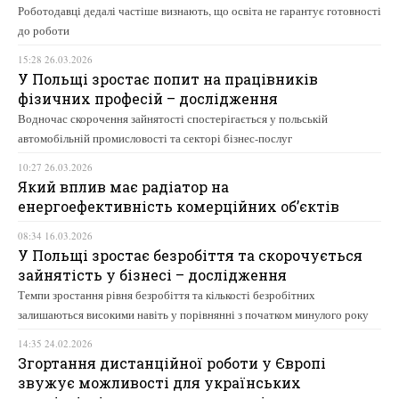
Роботодавці дедалі частіше визнають, що освіта не гарантує готовності
до роботи
15:28 26.03.2026
У Польщі зростає попит на працівників
фізичних професій – дослідження
Водночас скорочення зайнятості спостерігається у польській
автомобільній промисловості та секторі бізнес-послуг
10:27 26.03.2026
Який вплив має радіатор на
енергоефективність комерційних об’єктів
08:34 16.03.2026
У Польщі зростає безробіття та скорочується
зайнятість у бізнесі – дослідження
Темпи зростання рівня безробіття та кількості безробітних
залишаються високими навіть у порівнянні з початком минулого року
14:35 24.02.2026
Згортання дистанційної роботи у Європі
звужує можливості для українських