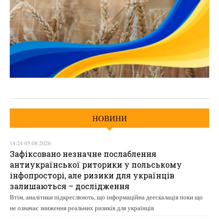
НОВИНИ
14:24 05.08.2026
Зафіксовано незначне послаблення
антиукраїнської риторики у польському
інфопросторі, але ризики для українців
залишаються – дослідження
Втім, аналітики підкреслюють, що інформаційна деескалація поки що
не означає зниження реальних ризиків для українців