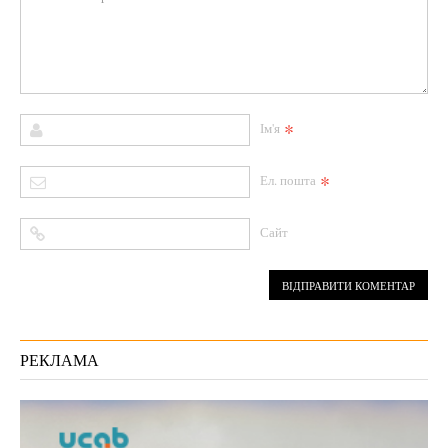
*
Ім'я
*
Ел. пошта
Сайт
РЕКЛАМА