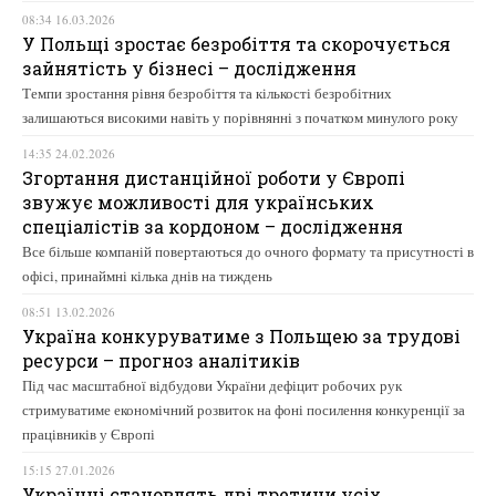
08:34 16.03.2026
У Польщі зростає безробіття та скорочується
зайнятість у бізнесі – дослідження
Темпи зростання рівня безробіття та кількості безробітних
залишаються високими навіть у порівнянні з початком минулого року
14:35 24.02.2026
Згортання дистанційної роботи у Європі
звужує можливості для українських
спеціалістів за кордоном – дослідження
Все більше компаній повертаються до очного формату та присутності в
офісі, принаймні кілька днів на тиждень
08:51 13.02.2026
Україна конкуруватиме з Польщею за трудові
ресурси – прогноз аналітиків
Під час масштабної відбудови України дефіцит робочих рук
стримуватиме економічний розвиток на фоні посилення конкуренції за
працівників у Європі
15:15 27.01.2026
Українці становлять дві третини усіх