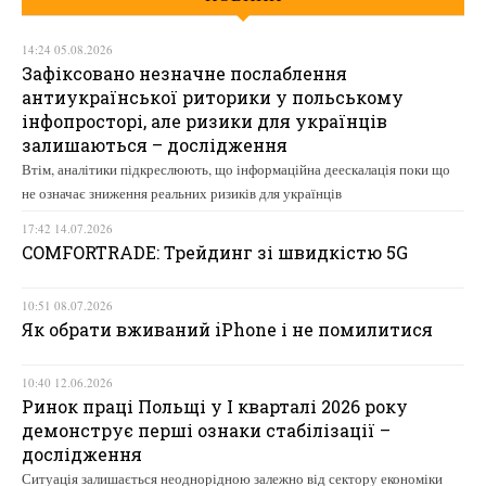
14:24 05.08.2026
Зафіксовано незначне послаблення
антиукраїнської риторики у польському
інфопросторі, але ризики для українців
залишаються – дослідження
Втім, аналітики підкреслюють, що інформаційна деескалація поки що
не означає зниження реальних ризиків для українців
17:42 14.07.2026
COMFORTRADE: Трейдинг зі швидкістю 5G
10:51 08.07.2026
Як обрати вживаний iPhone і не помилитися
10:40 12.06.2026
Ринок праці Польщі у І кварталі 2026 року
демонструє перші ознаки стабілізації –
дослідження
Ситуація залишається неоднорідною залежно від сектору економіки