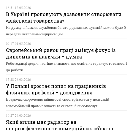
18:51 12.05.2026
В Україні пропонують дозволити створювати
«військові товариства»
На думку військовослужбовця багато державних функцій можна було б
передати ветеранам-підприємцям
09:17 01.05.2026
Європейський ринок праці зміщує фокус із
дипломів на навички – думка
Роботодавці дедалі частіше визнають, що освіта не гарантує готовності
до роботи
15:28 26.03.2026
У Польщі зростає попит на працівників
фізичних професій – дослідження
Водночас скорочення зайнятості спостерігається у польській
автомобільній промисловості та секторі бізнес-послуг
10:27 26.03.2026
Який вплив має радіатор на
енергоефективність комерційних об’єктів