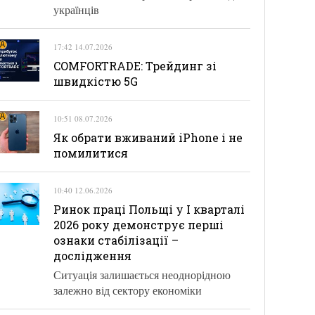
українців
17:42 14.07.2026
COMFORTRADE: Трейдинг зі
швидкістю 5G
10:51 08.07.2026
Як обрати вживаний iPhone і не
помилитися
10:40 12.06.2026
Ринок праці Польщі у І кварталі
2026 року демонструє перші
ознаки стабілізації –
дослідження
Ситуація залишається неоднорідною
залежно від сектору економіки