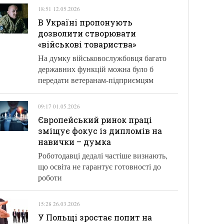
18:51 12.05.2026
В Україні пропонують
дозволити створювати
«військові товариства»
На думку військовослужбовця багато
державних функцій можна було б
передати ветеранам-підприємцям
09:17 01.05.2026
Європейський ринок праці
зміщує фокус із дипломів на
навички – думка
Роботодавці дедалі частіше визнають,
що освіта не гарантує готовності до
роботи
15:28 26.03.2026
У Польщі зростає попит на