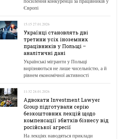
посилення конкуренції за працівників у
Європі
15:15 27.01.2026
Українці становлять дві
третини усіх іноземних
працівників у Польщі –
аналітичні дані
Українські мігранти у Польщі
вирізняються не лише чисельністю, а й
рівнем економічної активності
11:32 24.01.2026
Адвокати Investment Lawyer
Group підготували серію
безкоштовних лекцій щодо
компенсації збитків бізнесу від
російської агресії
На лекціях наводяться приклади