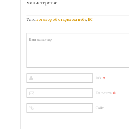
министерстве.
Теги:
договор об открытом небе
,
ЕС
*
Ім'я
*
Ел. пошта
Сайт