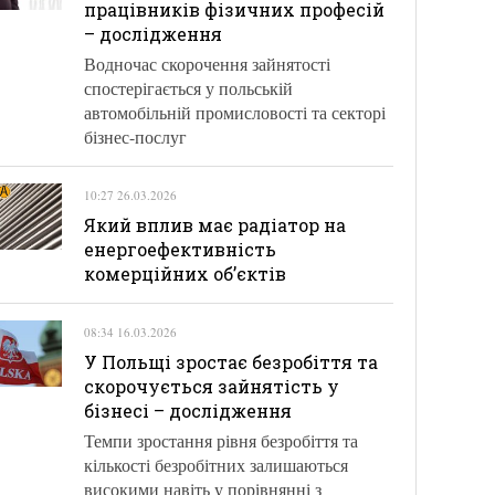
працівників фізичних професій
– дослідження
Водночас скорочення зайнятості
спостерігається у польській
автомобільній промисловості та секторі
бізнес-послуг
10:27 26.03.2026
Який вплив має радіатор на
енергоефективність
комерційних об’єктів
08:34 16.03.2026
У Польщі зростає безробіття та
скорочується зайнятість у
бізнесі – дослідження
Темпи зростання рівня безробіття та
кількості безробітних залишаються
високими навіть у порівнянні з