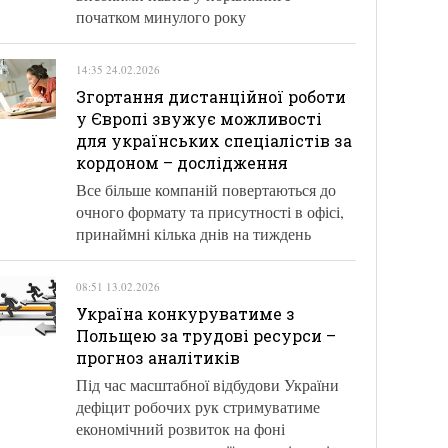
початком минулого року
14:35 24.02.2026
Згортання дистанційної роботи
у Європі звужує можливості
для українських спеціалістів за
кордоном – дослідження
Все більше компаній повертаються до
очного формату та присутності в офісі,
принаймні кілька днів на тиждень
08:51 13.02.2026
Україна конкуруватиме з
Польщею за трудові ресурси –
прогноз аналітиків
Під час масштабної відбудови України
дефіцит робочих рук стримуватиме
економічний розвиток на фоні