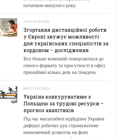
початком минулого року
14:35 24.02.2026
Згортання дистанційної роботи
у Європі звужує можливості
для українських спеціалістів за
кордоном – дослідження
Все більше компаній повертаються до
очного формату та присутності в офісі,
принаймні кілька днів на тиждень
08:51 13.02.2026
Україна конкуруватиме з
Польщею за трудові ресурси –
прогноз аналітиків
Під час масштабної відбудови України
дефіцит робочих рук стримуватиме
економічний розвиток на фоні