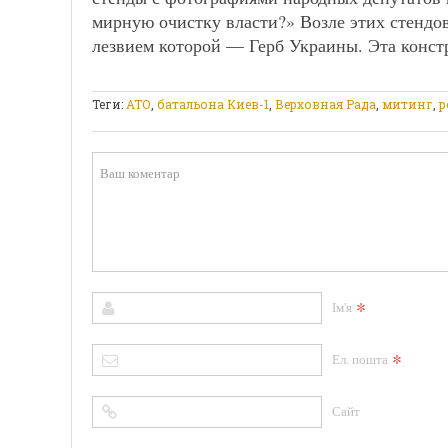
мирную очистку власти?» Возле этих стендо
лезвием которой — Герб Украины. Эта конс
Теги:
АТО
,
батальона Киев-1
,
Верховная Рада
,
митинг
,
р
*
Ім'я
*
Ел. пошта
Сайт