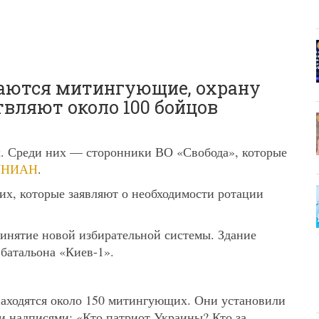
раются митингующие, охрану
вляют около 100 бойцов
х. Среди них — сторонники ВО «Свобода», которые
УНИАН
.
их, которые заявляют о необходимости ротации
нятие новой избирательной системы. Здание
батальона «Киев-1».
находятся около 150 митингующих. Они установили
и надписями: «Кто патриот Украины? Кто за