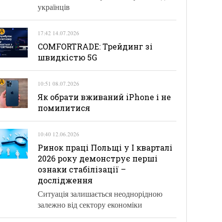
українців
17:42 14.07.2026
COMFORTRADE: Трейдинг зі
швидкістю 5G
10:51 08.07.2026
Як обрати вживаний iPhone і не
помилитися
10:40 12.06.2026
Ринок праці Польщі у І кварталі
2026 року демонструє перші
ознаки стабілізації –
дослідження
Ситуація залишається неоднорідною
залежно від сектору економіки