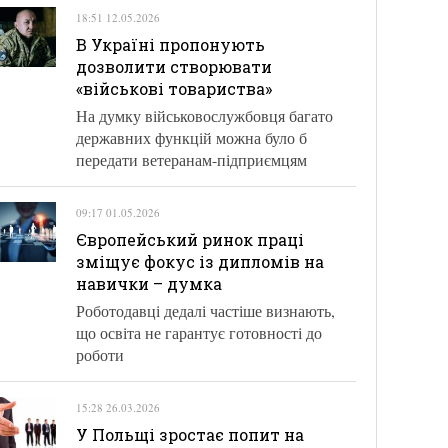
18:51 12.05.2026
В Україні пропонують
дозволити створювати
«військові товариства»
На думку військовослужбовця багато
державних функцій можна було б
передати ветеранам-підприємцям
09:17 01.05.2026
Європейський ринок праці
зміщує фокус із дипломів на
навички – думка
Роботодавці дедалі частіше визнають,
що освіта не гарантує готовності до
роботи
15:28 26.03.2026
У Польщі зростає попит на