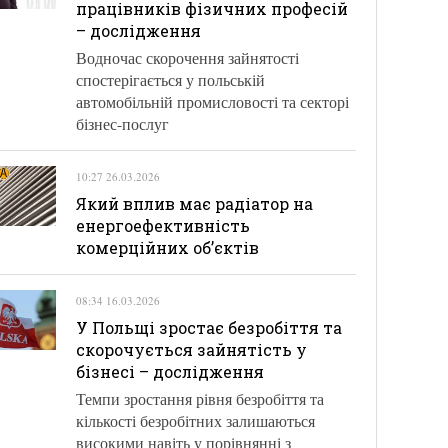
працівників фізичних професій
– дослідження
Водночас скорочення зайнятості
спостерігається у польській
автомобільній промисловості та секторі
бізнес-послуг
10:27 26.03.2026
Який вплив має радіатор на
енергоефективність
комерційних об’єктів
08:34 16.03.2026
У Польщі зростає безробіття та
скорочується зайнятість у
бізнесі – дослідження
Темпи зростання рівня безробіття та
кількості безробітних залишаються
високими навіть у порівнянні з