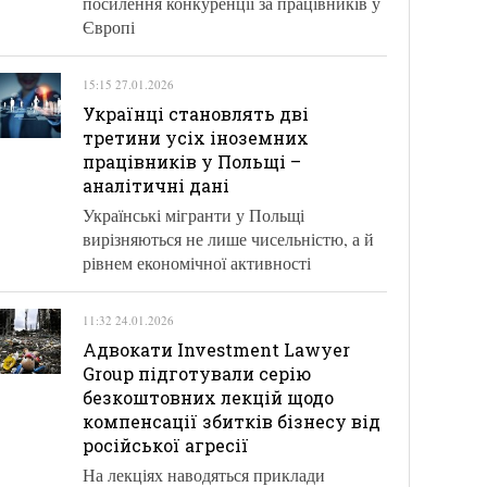
посилення конкуренції за працівників у
Європі
15:15 27.01.2026
Українці становлять дві
третини усіх іноземних
працівників у Польщі –
аналітичні дані
Українські мігранти у Польщі
вирізняються не лише чисельністю, а й
рівнем економічної активності
11:32 24.01.2026
Адвокати Investment Lawyer
Group підготували серію
безкоштовних лекцій щодо
компенсації збитків бізнесу від
російської агресії
На лекціях наводяться приклади