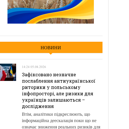
НОВИНИ
14:24 05.08.2026
Зафіксовано незначне
послаблення антиукраїнської
риторики у польському
інфопросторі, але ризики для
українців залишаються –
дослідження
Втім, аналітики підкреслюють, що
інформаційна деескалація поки що не
означає зниження реальних ризиків для