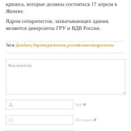
кризиса, которые должны состояться 17 апреля в
Женеве.
Ядром сепаратистов, захватывающих здания,
являются диверсанты ГРУ и ВДВ России.
Теги:
Донбасс
,
Партия регионов
,
российские сепаратисты
*
Ім'я
*
Ел. пошта