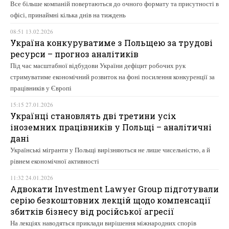
Все більше компаній повертаються до очного формату та присутності в
офісі, принаймні кілька днів на тиждень
08:51 13.02.2026
Україна конкуруватиме з Польщею за трудові
ресурси – прогноз аналітиків
Під час масштабної відбудови України дефіцит робочих рук
стримуватиме економічний розвиток на фоні посилення конкуренції за
працівників у Європі
15:15 27.01.2026
Українці становлять дві третини усіх
іноземних працівників у Польщі – аналітичні
дані
Українські мігранти у Польщі вирізняються не лише чисельністю, а й
рівнем економічної активності
11:32 24.01.2026
Адвокати Investment Lawyer Group підготували
серію безкоштовних лекцій щодо компенсації
збитків бізнесу від російської агресії
На лекціях наводяться приклади вирішення міжнародних спорів