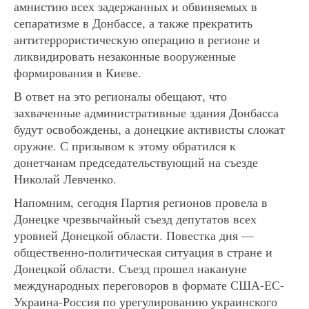
амнистию всех задержанных и обвиняемых в
сепаратизме в Донбассе, а также прекратить
антитеррористическую операцию в регионе и
ликвидировать незаконные вооруженные
формирования в Киеве.
В ответ на это регионалы обещают, что
захваченные административные здания Донбасса
будут освобождены, а донецкие активисты сложат
оружие. С призывом к этому обратился к
донетчанам председательствующий на съезде
Николай Левченко.
Напомним, сегодня Партия регионов провела в
Донецке чрезвычайный съезд депутатов всех
уровней Донецкой области. Повестка дня —
общественно-политическая ситуация в стране и
Донецкой области. Съезд прошел накануне
международных переговоров в формате США-ЕС-
Украина-Россия по урегулированию украинского