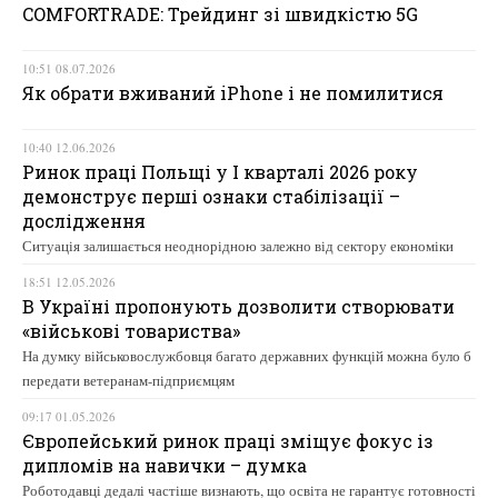
COMFORTRADE: Трейдинг зі швидкістю 5G
10:51 08.07.2026
Як обрати вживаний iPhone і не помилитися
10:40 12.06.2026
Ринок праці Польщі у І кварталі 2026 року
демонструє перші ознаки стабілізації –
дослідження
Ситуація залишається неоднорідною залежно від сектору економіки
18:51 12.05.2026
В Україні пропонують дозволити створювати
«військові товариства»
На думку військовослужбовця багато державних функцій можна було б
передати ветеранам-підприємцям
09:17 01.05.2026
Європейський ринок праці зміщує фокус із
дипломів на навички – думка
Роботодавці дедалі частіше визнають, що освіта не гарантує готовності