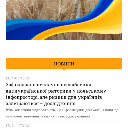
НОВИНИ
14:24 05.08.2026
Зафіксовано незначне послаблення
антиукраїнської риторики у польському
інфопросторі, але ризики для українців
залишаються – дослідження
Втім, аналітики підкреслюють, що інформаційна деескалація поки що
не означає зниження реальних ризиків для українців
17:42 14.07.2026