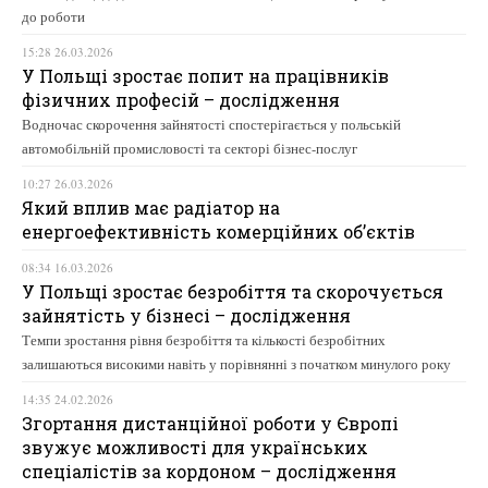
до роботи
15:28 26.03.2026
У Польщі зростає попит на працівників
фізичних професій – дослідження
Водночас скорочення зайнятості спостерігається у польській
автомобільній промисловості та секторі бізнес-послуг
10:27 26.03.2026
Який вплив має радіатор на
енергоефективність комерційних об’єктів
08:34 16.03.2026
У Польщі зростає безробіття та скорочується
зайнятість у бізнесі – дослідження
Темпи зростання рівня безробіття та кількості безробітних
залишаються високими навіть у порівнянні з початком минулого року
14:35 24.02.2026
Згортання дистанційної роботи у Європі
звужує можливості для українських
спеціалістів за кордоном – дослідження