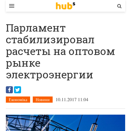
ВЛАДА
Парламент
ЕКОНОМІКА
стабилизировал
БІЗНЕС
расчеты на оптовом
СТАРТЕР
рынке
КОНТАКТИ
электроэнергии
10.11.2017 11:04
Економіка
Новини