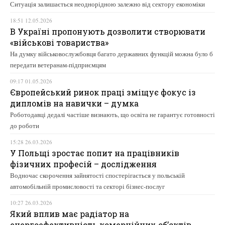
Ситуація залишається неоднорідною залежно від сектору економіки
18:51 12.05.2026
В Україні пропонують дозволити створювати
«військові товариства»
На думку військовослужбовця багато державних функцій можна було б
передати ветеранам-підприємцям
09:17 01.05.2026
Європейський ринок праці зміщує фокус із
дипломів на навички – думка
Роботодавці дедалі частіше визнають, що освіта не гарантує готовності
до роботи
15:28 26.03.2026
У Польщі зростає попит на працівників
фізичних професій – дослідження
Водночас скорочення зайнятості спостерігається у польській
автомобільній промисловості та секторі бізнес-послуг
10:27 26.03.2026
Який вплив має радіатор на
енергоефективність комерційних об’єктів