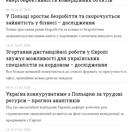
08:34 16.03.2026
У Польщі зростає безробіття та скорочується
зайнятість у бізнесі – дослідження
Темпи зростання рівня безробіття та кількості безробітних
залишаються високими навіть у порівнянні з початком минулого року
14:35 24.02.2026
Згортання дистанційної роботи у Європі
звужує можливості для українських
спеціалістів за кордоном – дослідження
Все більше компаній повертаються до очного формату та присутності в
офісі, принаймні кілька днів на тиждень
08:51 13.02.2026
Україна конкуруватиме з Польщею за трудові
ресурси – прогноз аналітиків
Під час масштабної відбудови України дефіцит робочих рук
стримуватиме економічний розвиток на фоні посилення конкуренції за
працівників у Європі
15:15 27.01.2026