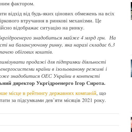
ивним фактором.
ти відхід від будь-яких цінових обмежень на всіх
біркового втручання в ринкові механізми. Це
дійсно відображає ситуацію на ринку.
Укргідроенерго знадобиться майже 4 млрд грн. На
ті на балансуючому ринку, яка наразі складає 6,3
стачею обігових коштів.
тимізувати продажі для підтримки діяльності
 енергосистеми країни в ізольованому режимі і
може знадобитися ОЕС України в контексті
ьний директор Укргідроенерго Ігор Сирота.
рше місце в рейтингу державних компаній
, що
ати за підсумками дев’яти місяців 2021 року.