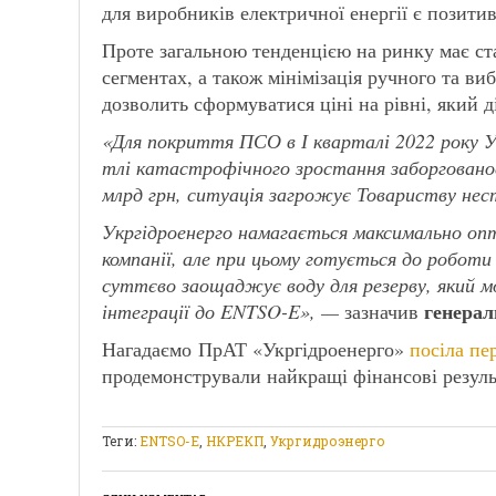
для виробників електричної енергії є позит
Проте загальною тенденцією на ринку має ста
сегментах, а також мінімізація ручного та ви
дозволить сформуватися ціні на рівні, який 
«Для покриття ПСО в І кварталі 2022 року 
тлі катастрофічного зростання заборгованос
млрд грн, ситуація загрожує Товариству не
Укргідроенерго намагається максимально оп
компанії, але при цьому готується до роботи
суттєво заощаджує воду для резерву, який 
генерал
інтеграції до ENTSO-E», —
зазначив
Нагадаємо ПрАТ «Укргідроенерго»
посіла пе
продемонстрували найкращі фінансові результ
Теги:
ENTSO-E
,
НКРЕКП
,
Укргидроэнерго