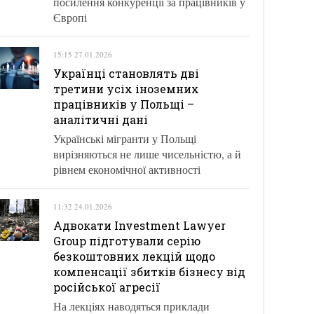
посилення конкуренції за працівників у
Європі
15:15 27.01.2026
Українці становлять дві
третини усіх іноземних
працівників у Польщі –
аналітичні дані
Українські мігранти у Польщі
вирізняються не лише чисельністю, а й
рівнем економічної активності
11:32 24.01.2026
Адвокати Investment Lawyer
Group підготували серію
безкоштовних лекцій щодо
компенсації збитків бізнесу від
російської агресії
На лекціях наводяться приклади