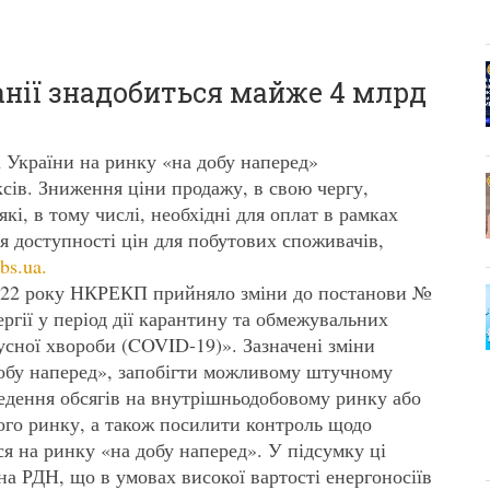
панії знадобиться майже 4 млрд
 України на ринку «на добу наперед»
ксів. Зниження ціни продажу, в свою чергу,
 які, в тому числі, необхідні для оплат в рамках
 доступності цін для побутових споживачів,
bs.ua.
2022 року НКРЕКП прийняло зміни до постанови №
ргії у період дії карантину та обмежувальних
усної хвороби (COVID-19)». Зазначені зміни
добу наперед», запобігти можливому штучному
едення обсягів на внутрішньодобовому ринку або
ого ринку, а також посилити контроль щодо
ся на ринку «на добу наперед». У підсумку ці
а РДН, що в умовах високої вартості енергоносіїв