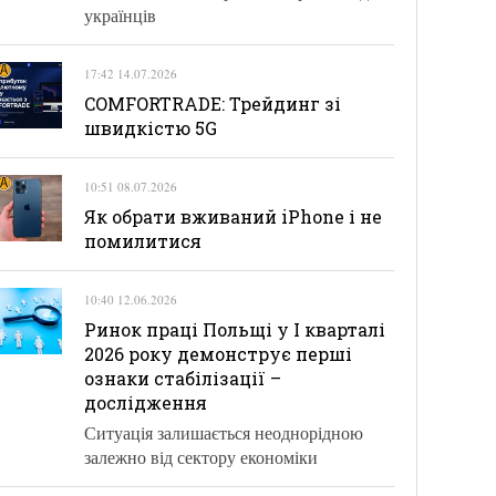
українців
17:42 14.07.2026
COMFORTRADE: Трейдинг зі
швидкістю 5G
10:51 08.07.2026
Як обрати вживаний iPhone і не
помилитися
10:40 12.06.2026
Ринок праці Польщі у І кварталі
2026 року демонструє перші
ознаки стабілізації –
дослідження
Ситуація залишається неоднорідною
залежно від сектору економіки