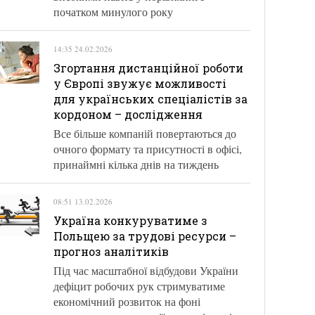
початком минулого року
14:35 24.02.2026
Згортання дистанційної роботи
у Європі звужує можливості
для українських спеціалістів за
кордоном – дослідження
Все більше компаній повертаються до
очного формату та присутності в офісі,
принаймні кілька днів на тиждень
08:51 13.02.2026
Україна конкуруватиме з
Польщею за трудові ресурси –
прогноз аналітиків
Під час масштабної відбудови України
дефіцит робочих рук стримуватиме
економічний розвиток на фоні