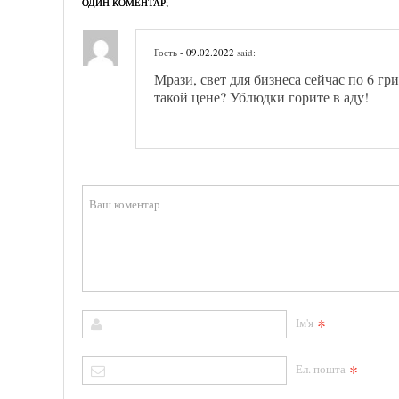
ОДИН КОМЕНТАР;
Гость
- 09.02.2022
said:
Мрази, свет для бизнеса сейчас по 6 гр
такой цене? Ублюдки горите в аду!
*
Ім'я
*
Ел. пошта