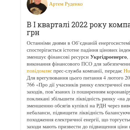
Артем Руденко
В І кварталі 2022 року ком
грн
Останніми днями в Об’єднаній енергосистемі
спостерігається істотне падіння цінових інде
Укргідроенерго
зменшує фінансові ресурси
,
виконання фінансового ПСО для забезпечення
повідомляє
прес-служба компанії,
передає
Hu
Для врегулювання цього питання 4 лютого 
766 «Про дії учасників ринку електричної ене
заходів, пов’язаних із поширенням коронавір
покликані збільшити ліквідність ринку «на 
зменшенню обсягів купівлі на РДН через вив
небаланси, підвищити ліквідність балансуюч
походження електричної енергії, що торгуєть
заходи мають призвести до підвищення ціни н