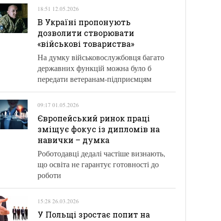
18:51 12.05.2026
В Україні пропонують
дозволити створювати
«військові товариства»
На думку військовослужбовця багато
державних функцій можна було б
передати ветеранам-підприємцям
09:17 01.05.2026
Європейський ринок праці
зміщує фокус із дипломів на
навички – думка
Роботодавці дедалі частіше визнають,
що освіта не гарантує готовності до
роботи
15:28 26.03.2026
У Польщі зростає попит на