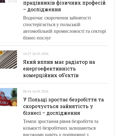
працівників фізичних професій
– дослідження
Водночас скорочення зайнятості
спостерігається у польській
автомобільній промисловості та секторі
бізнес-послуг
10:27 26.03.2026
Який вплив має радіатор на
енергоефективність
комерційних об’єктів
08:34 16.03.2026
У Польщі зростає безробіття та
скорочується зайнятість у
бізнесі – дослідження
Темпи зростання рівня безробіття та
кількості безробітних залишаються
високими навіть у порівнянні з