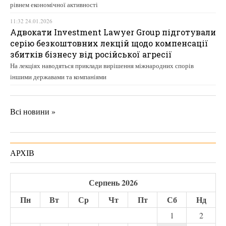
рівнем економічної активності
11:32 24.01.2026
Адвокати Investment Lawyer Group підготували
серію безкоштовних лекцій щодо компенсації
збитків бізнесу від російської агресії
На лекціях наводяться приклади вирішення міжнародних спорів
іншими державами та компаніями
Всі новини »
АРХІВ
Серпень 2026
Пн
Вт
Ср
Чт
Пт
Сб
Нд
1
2