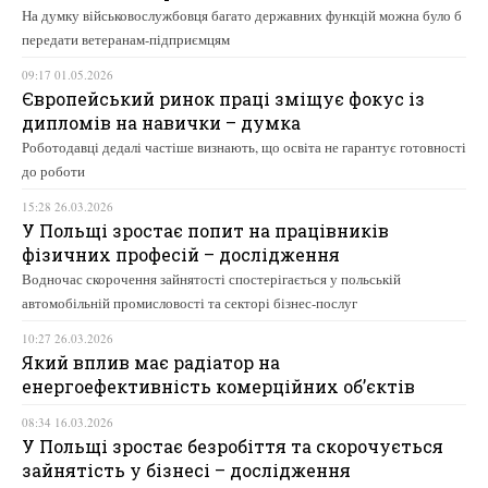
На думку військовослужбовця багато державних функцій можна було б
передати ветеранам-підприємцям
09:17 01.05.2026
Європейський ринок праці зміщує фокус із
дипломів на навички – думка
Роботодавці дедалі частіше визнають, що освіта не гарантує готовності
до роботи
15:28 26.03.2026
У Польщі зростає попит на працівників
фізичних професій – дослідження
Водночас скорочення зайнятості спостерігається у польській
автомобільній промисловості та секторі бізнес-послуг
10:27 26.03.2026
Який вплив має радіатор на
енергоефективність комерційних об’єктів
08:34 16.03.2026
У Польщі зростає безробіття та скорочується
зайнятість у бізнесі – дослідження