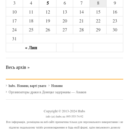
5
3
4
6
7
8
9
10
11
12
13
14
15
16
17
18
19
20
21
22
23
24
25
26
27
28
29
30
31
« Лип
Весь архів »
hubs. Новини, варті уваги
Новини
Организаторы драки в Донецке задержаны — Аваков
Copyright © 2013-2024 Hubs
info (at) hubs.ua 095-555-74-92
Вся інформація, розміщена на веб-сайті призначена тільки для персонального використання і не
підлягає подальшому та/або розповсюдженню в будь-якій формі, крім письмового дозволу