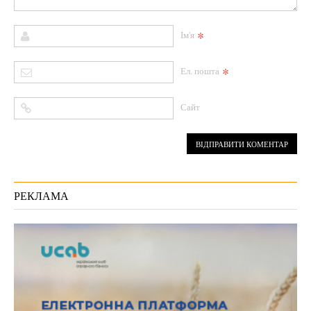
*
Ім'я
*
Ел. пошта
Сайт
РЕКЛАМА