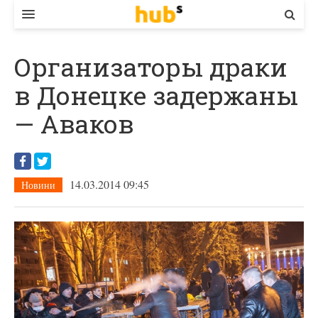
ВЛАДА
Организаторы драки
ЕКОНОМІКА
в Донецке задержаны
БІЗНЕС
— Аваков
СТАРТЕР
КОНТАКТИ
14.03.2014 09:45
Новини