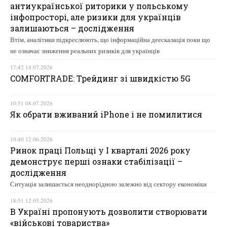
антиукраїнської риторики у польському
інфопросторі, але ризики для українців
залишаються – дослідження
Втім, аналітики підкреслюють, що інформаційна деескалація поки що
не означає зниження реальних ризиків для українців
17:42 14.07.2026
COMFORTRADE: Трейдинг зі швидкістю 5G
10:51 08.07.2026
Як обрати вживаний iPhone і не помилитися
10:40 12.06.2026
Ринок праці Польщі у І кварталі 2026 року
демонструє перші ознаки стабілізації –
дослідження
Ситуація залишається неоднорідною залежно від сектору економіки
18:51 12.05.2026
В Україні пропонують дозволити створювати
«військові товариства»