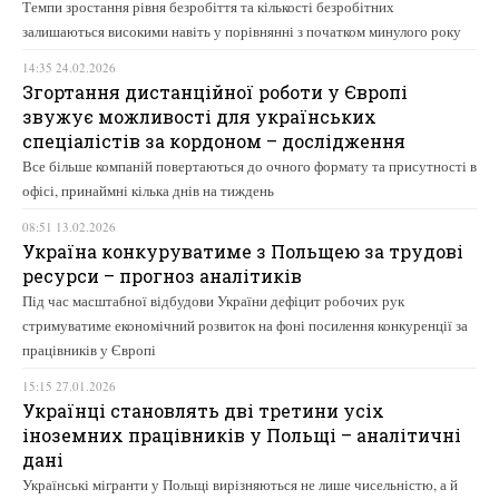
Темпи зростання рівня безробіття та кількості безробітних
залишаються високими навіть у порівнянні з початком минулого року
14:35 24.02.2026
Згортання дистанційної роботи у Європі
звужує можливості для українських
спеціалістів за кордоном – дослідження
Все більше компаній повертаються до очного формату та присутності в
офісі, принаймні кілька днів на тиждень
08:51 13.02.2026
Україна конкуруватиме з Польщею за трудові
ресурси – прогноз аналітиків
Під час масштабної відбудови України дефіцит робочих рук
стримуватиме економічний розвиток на фоні посилення конкуренції за
працівників у Європі
15:15 27.01.2026
Українці становлять дві третини усіх
іноземних працівників у Польщі – аналітичні
дані
Українські мігранти у Польщі вирізняються не лише чисельністю, а й