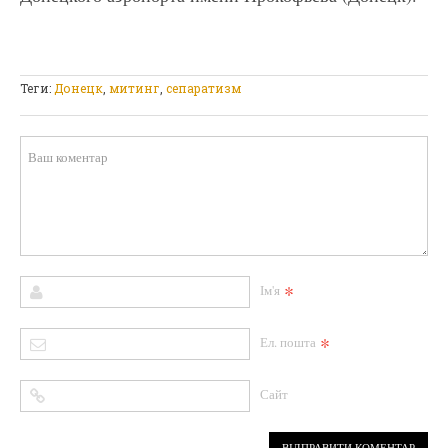
Теги:
Донецк
,
митинг
,
сепаратизм
*
Ім'я
*
Ел. пошта
Сайт