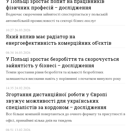
У Польщі зростає попит на працівників
фізичних професій – дослідження
Водночас скорочення зайнятості спостерігається у польській
автомобільній промисловості та секторі бізнес-послуг
10:27 26.03.2026
Який вплив має радіатор на
енергоефективність комерційних об’єктів
08:34 16.03.2026
У Польщі зростає безробіття та скорочується
зайнятість у бізнесі – дослідження
Темпи зростання рівня безробіття та кількості безробітних
залишаються високими навіть у порівнянні з початком минулого року
14:35 24.02.2026
Згортання дистанційної роботи у Європі
звужує можливості для українських
спеціалістів за кордоном – дослідження
Все більше компаній повертаються до очного формату та присутності в
офісі, принаймні кілька днів на тиждень
08:51 13.02.2026