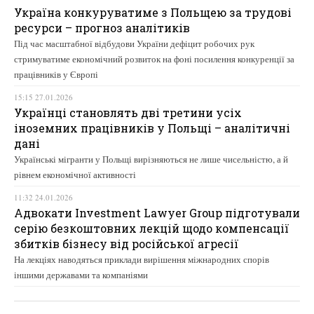
Україна конкуруватиме з Польщею за трудові
ресурси – прогноз аналітиків
Під час масштабної відбудови України дефіцит робочих рук
стримуватиме економічний розвиток на фоні посилення конкуренції за
працівників у Європі
15:15 27.01.2026
Українці становлять дві третини усіх
іноземних працівників у Польщі – аналітичні
дані
Українські мігранти у Польщі вирізняються не лише чисельністю, а й
рівнем економічної активності
11:32 24.01.2026
Адвокати Investment Lawyer Group підготували
серію безкоштовних лекцій щодо компенсації
збитків бізнесу від російської агресії
На лекціях наводяться приклади вирішення міжнародних спорів
іншими державами та компаніями