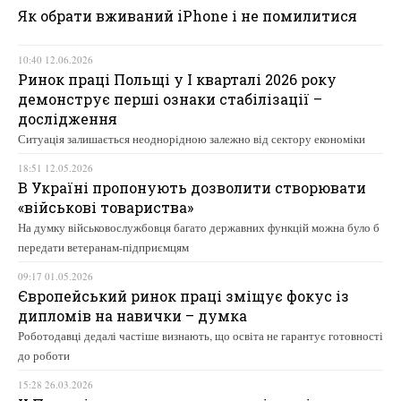
Як обрати вживаний iPhone і не помилитися
10:40 12.06.2026
Ринок праці Польщі у І кварталі 2026 року
демонструє перші ознаки стабілізації –
дослідження
Ситуація залишається неоднорідною залежно від сектору економіки
18:51 12.05.2026
В Україні пропонують дозволити створювати
«військові товариства»
На думку військовослужбовця багато державних функцій можна було б
передати ветеранам-підприємцям
09:17 01.05.2026
Європейський ринок праці зміщує фокус із
дипломів на навички – думка
Роботодавці дедалі частіше визнають, що освіта не гарантує готовності
до роботи
15:28 26.03.2026