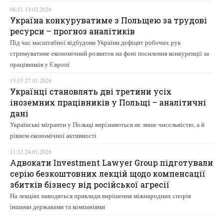
08:51 13.02.2026
Україна конкуруватиме з Польщею за трудові
ресурси – прогноз аналітиків
Під час масштабної відбудови України дефіцит робочих рук
стримуватиме економічний розвиток на фоні посилення конкуренції за
працівників у Європі
15:15 27.01.2026
Українці становлять дві третини усіх
іноземних працівників у Польщі – аналітичні
дані
Українські мігранти у Польщі вирізняються не лише чисельністю, а й
рівнем економічної активності
11:32 24.01.2026
Адвокати Investment Lawyer Group підготували
серію безкоштовних лекцій щодо компенсації
збитків бізнесу від російської агресії
На лекціях наводяться приклади вирішення міжнародних спорів
іншими державами та компаніями