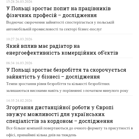
15:28 26.03.2026
У Польщі зростає попит на працівників
фізичних професій – дослідження
Водночас скорочення зайнятості спостерігається у польській
автомобільній промисловості та секторі бізнес-послуг
10:27 26.03.2026
Який вплив має радіатор на
енергоефективність комерційних об’єктів
08:34 16.03.2026
У Польщі зростає безробіття та скорочується
зайнятість у бізнесі – дослідження
Темпи зростання рівня безробіття та кількості безробітних
залишаються високими навіть у порівнянні з початком минулого року
14:35 24.02.2026
Згортання дистанційної роботи у Європі
звужує можливості для українських
спеціалістів за кордоном – дослідження
Все більше компаній повертаються до очного формату та присутності в
офісі, принаймні кілька днів на тиждень