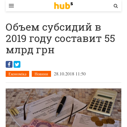
ВЛАДА
Объем субсидий в
ЕКОНОМІКА
2019 году составит 55
БІЗНЕС
млрд грн
СТАРТЕР
КОНТАКТИ
28.10.2018 11:50
Економіка
Новини