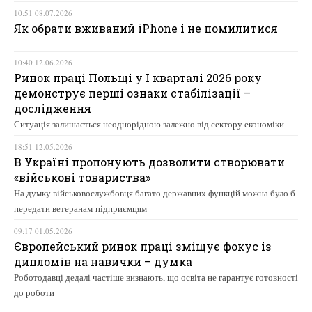
10:51 08.07.2026
Як обрати вживаний iPhone і не помилитися
10:40 12.06.2026
Ринок праці Польщі у І кварталі 2026 року
демонструє перші ознаки стабілізації –
дослідження
Ситуація залишається неоднорідною залежно від сектору економіки
18:51 12.05.2026
В Україні пропонують дозволити створювати
«військові товариства»
На думку військовослужбовця багато державних функцій можна було б
передати ветеранам-підприємцям
09:17 01.05.2026
Європейський ринок праці зміщує фокус із
дипломів на навички – думка
Роботодавці дедалі частіше визнають, що освіта не гарантує готовності
до роботи