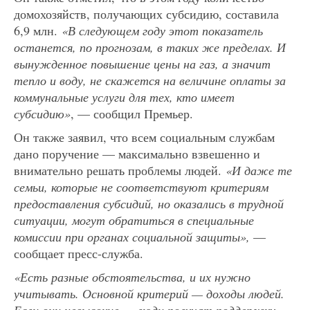
домохозяйств, получающих субсидию, составила
6,9 млн.
«В следующем году этот показатель
останется, по прогнозам, в таких же пределах. И
вынужденное повышение цены на газ, а значит
тепло и воду, не скажется на величине оплаты за
коммунальные услуги для тех, кто имеет
субсидию»
, — сообщил Премьер.
Он также заявил, что всем социальным службам
дано поручение — максимально взвешенно и
внимательно решать проблемы людей.
«
И даже те
семьи, которые не соответствуют критериям
предоставления субсидий, но оказались в трудной
ситуации, могут обратиться в специальны
е
комисси
и
при органах социальной защиты»,
—
сообщает пресс-служба.
«Есть разные обстоятельства, и их нужно
учитывать. Основной критерий — доходы людей.
Если они невысокие — люди получат поддержку»
,