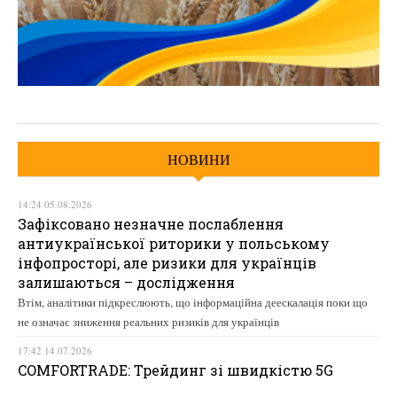
НОВИНИ
14:24 05.08.2026
Зафіксовано незначне послаблення
антиукраїнської риторики у польському
інфопросторі, але ризики для українців
залишаються – дослідження
Втім, аналітики підкреслюють, що інформаційна деескалація поки що
не означає зниження реальних ризиків для українців
17:42 14.07.2026
COMFORTRADE: Трейдинг зі швидкістю 5G