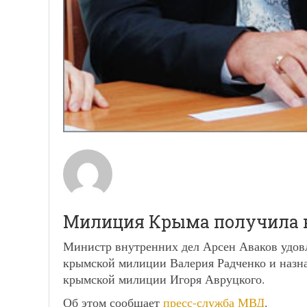
Милиция Крыма получила н
Министр внутренних дел Арсен Аваков удовл
крымской милиции Валерия Радченко и назн
крымской милиции Игоря Авруцкого.
Об этом сообщает
пресс-служба МВД
.