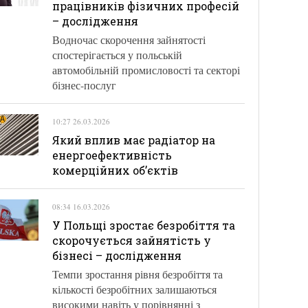
працівників фізичних професій
– дослідження
Водночас скорочення зайнятості
спостерігається у польській
автомобільній промисловості та секторі
бізнес-послуг
10:27 26.03.2026
Який вплив має радіатор на
енергоефективність
комерційних об’єктів
08:34 16.03.2026
У Польщі зростає безробіття та
скорочується зайнятість у
бізнесі – дослідження
Темпи зростання рівня безробіття та
кількості безробітних залишаються
високими навіть у порівнянні з