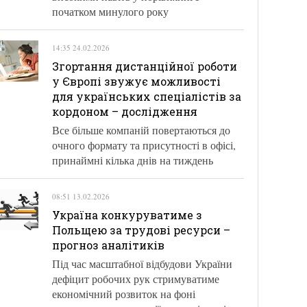
початком минулого року
14:35 24.02.2026
Згортання дистанційної роботи
у Європі звужує можливості
для українських спеціалістів за
кордоном – дослідження
Все більше компаній повертаються до
очного формату та присутності в офісі,
принаймні кілька днів на тиждень
08:51 13.02.2026
Україна конкуруватиме з
Польщею за трудові ресурси –
прогноз аналітиків
Під час масштабної відбудови України
дефіцит робочих рук стримуватиме
економічний розвиток на фоні