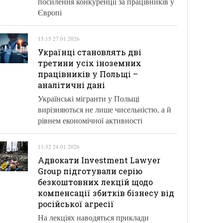
посилення конкуренції за працівників у
Європі
15:15 27.01.2026
Українці становлять дві
третини усіх іноземних
працівників у Польщі –
аналітичні дані
Українські мігранти у Польщі
вирізняються не лише чисельністю, а й
рівнем економічної активності
11:32 24.01.2026
Адвокати Investment Lawyer
Group підготували серію
безкоштовних лекцій щодо
компенсації збитків бізнесу від
російської агресії
На лекціях наводяться приклади