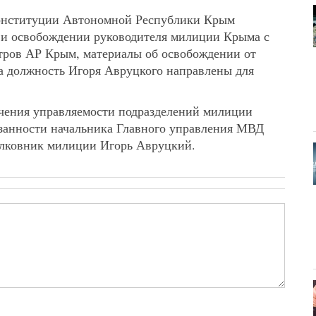
Конституции Автономной Республики Крым
 и освобождении руководителя милиции Крыма с
ров АР Крым, материалы об освобождении от
а должность Игоря Авруцкого направлены для
ечения управляемости подразделений милиции
занности начальника Главного управления МВД
лковник милиции Игорь Авруцкий.