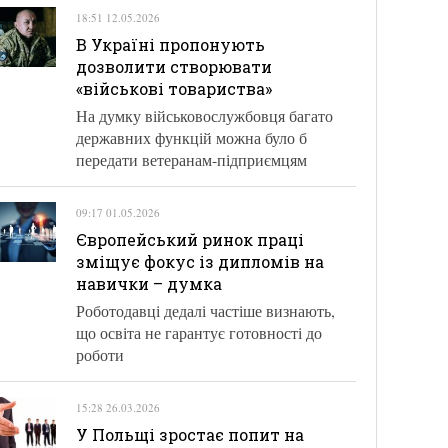
18:51 12.05.2026
В Україні пропонують
дозволити створювати
«військові товариства»
На думку військовослужбовця багато
державних функцій можна було б
передати ветеранам-підприємцям
09:17 01.05.2026
Європейський ринок праці
зміщує фокус із дипломів на
навички – думка
Роботодавці дедалі частіше визнають,
що освіта не гарантує готовності до
роботи
15:28 26.03.2026
У Польщі зростає попит на