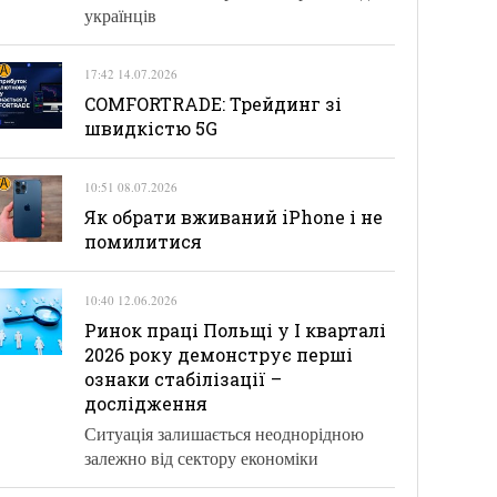
українців
17:42 14.07.2026
COMFORTRADE: Трейдинг зі
швидкістю 5G
10:51 08.07.2026
Як обрати вживаний iPhone і не
помилитися
10:40 12.06.2026
Ринок праці Польщі у І кварталі
2026 року демонструє перші
ознаки стабілізації –
дослідження
Ситуація залишається неоднорідною
залежно від сектору економіки