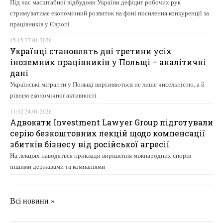
Під час масштабної відбудови України дефіцит робочих рук
стримуватиме економічний розвиток на фоні посилення конкуренції за
працівників у Європі
15:15 27.01.2026
Українці становлять дві третини усіх
іноземних працівників у Польщі – аналітичні
дані
Українські мігранти у Польщі вирізняються не лише чисельністю, а й
рівнем економічної активності
11:32 24.01.2026
Адвокати Investment Lawyer Group підготували
серію безкоштовних лекцій щодо компенсації
збитків бізнесу від російської агресії
На лекціях наводяться приклади вирішення міжнародних спорів
іншими державами та компаніями
Всі новини »