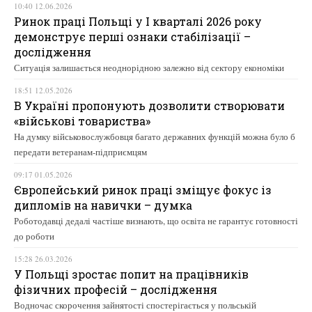
10:40 12.06.2026
Ринок праці Польщі у І кварталі 2026 року
демонструє перші ознаки стабілізації –
дослідження
Ситуація залишається неоднорідною залежно від сектору економіки
18:51 12.05.2026
В Україні пропонують дозволити створювати
«військові товариства»
На думку військовослужбовця багато державних функцій можна було б
передати ветеранам-підприємцям
09:17 01.05.2026
Європейський ринок праці зміщує фокус із
дипломів на навички – думка
Роботодавці дедалі частіше визнають, що освіта не гарантує готовності
до роботи
15:28 26.03.2026
У Польщі зростає попит на працівників
фізичних професій – дослідження
Водночас скорочення зайнятості спостерігається у польській