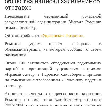
общества написал заявление об
отставке
Председатель Черновицкой областной
государственной администрации Михаил Романив
подал в отставку.
Об этом сообщают
«Украинские Новости».
Романив утром провел совещание в
обладминистрации, на котором сообщил о своем
назначении.
Около 100 активистов объединения радикальных
партий и организаций украинских патриотов
«Правый сектор» и Народной самообороны пришли
на совещание с требованием к Романиву подать в
отставку.
Активисты заявили о непрозрачности назначения
Романива и о том, что он уже был губернатором в
2003-2004 годах и ничего полезного для области не