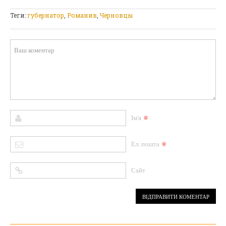
Теги:
губернатор
,
Романив
,
Черновцы
*
Ім'я
*
Ел. пошта
Сайт