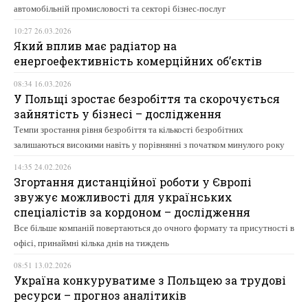
автомобільній промисловості та секторі бізнес-послуг
10:27 26.03.2026
Який вплив має радіатор на
енергоефективність комерційних об’єктів
08:34 16.03.2026
У Польщі зростає безробіття та скорочується
зайнятість у бізнесі – дослідження
Темпи зростання рівня безробіття та кількості безробітних
залишаються високими навіть у порівнянні з початком минулого року
14:35 24.02.2026
Згортання дистанційної роботи у Європі
звужує можливості для українських
спеціалістів за кордоном – дослідження
Все більше компаній повертаються до очного формату та присутності в
офісі, принаймні кілька днів на тиждень
08:51 13.02.2026
Україна конкуруватиме з Польщею за трудові
ресурси – прогноз аналітиків