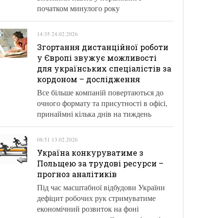
початком минулого року
14:35 24.02.2026
Згортання дистанційної роботи
у Європі звужує можливості
для українських спеціалістів за
кордоном – дослідження
Все більше компаній повертаються до
очного формату та присутності в офісі,
принаймні кілька днів на тиждень
08:51 13.02.2026
Україна конкуруватиме з
Польщею за трудові ресурси –
прогноз аналітиків
Під час масштабної відбудови України
дефіцит робочих рук стримуватиме
економічний розвиток на фоні