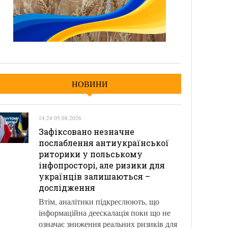
НОВИНИ
14:24 05.08.2026
Зафіксовано незначне
послаблення антиукраїнської
риторики у польському
інфопросторі, але ризики для
українців залишаються –
дослідження
Втім, аналітики підкреслюють, що
інформаційна деескалація поки що не
означає зниження реальних ризиків для