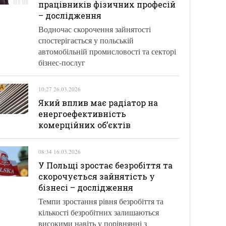
працівників фізичних професій
– дослідження
Водночас скорочення зайнятості
спостерігається у польській
автомобільній промисловості та секторі
бізнес-послуг
10:27 26.03.2026
Який вплив має радіатор на
енергоефективність
комерційних об’єктів
08:34 16.03.2026
У Польщі зростає безробіття та
скорочується зайнятість у
бізнесі – дослідження
Темпи зростання рівня безробіття та
кількості безробітних залишаються
високими навіть у порівнянні з