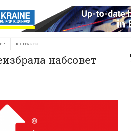
ЕР
КОНТАКТИ
еизбрала набсовет