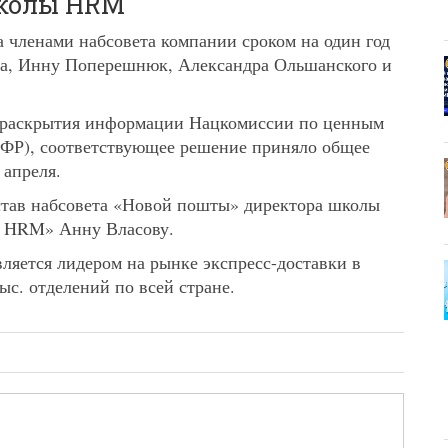
Школы HRM
 членами набсовета компании сроком на один год
а, Инну Поперешнюк, Александра Ольшанского и
е раскрытия информации Нацкомиссии по ценным
ФР), соответствующее решение приняло общее
 апреля.
став набсовета «Новой пошты» директора школы
а HRM» Анну Власову.
ляется лидером на рынке экспресс-доставки в
ыс. отделений по всей стране.