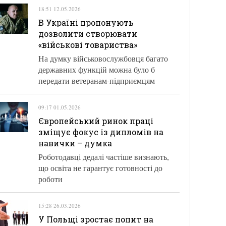
18:51 12.05.2026
В Україні пропонують
дозволити створювати
«військові товариства»
На думку військовослужбовця багато
державних функцій можна було б
передати ветеранам-підприємцям
09:17 01.05.2026
Європейський ринок праці
зміщує фокус із дипломів на
навички – думка
Роботодавці дедалі частіше визнають,
що освіта не гарантує готовності до
роботи
15:28 26.03.2026
У Польщі зростає попит на