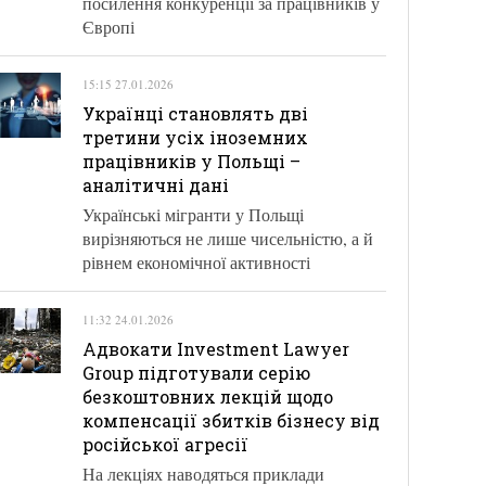
посилення конкуренції за працівників у
Європі
15:15 27.01.2026
Українці становлять дві
третини усіх іноземних
працівників у Польщі –
аналітичні дані
Українські мігранти у Польщі
вирізняються не лише чисельністю, а й
рівнем економічної активності
11:32 24.01.2026
Адвокати Investment Lawyer
Group підготували серію
безкоштовних лекцій щодо
компенсації збитків бізнесу від
російської агресії
На лекціях наводяться приклади