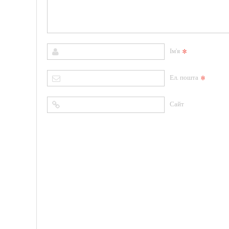
*
Ім'я
*
Ел. пошта
Сайт