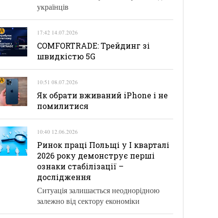
українців
17:42 14.07.2026
COMFORTRADE: Трейдинг зі
швидкістю 5G
10:51 08.07.2026
Як обрати вживаний iPhone і не
помилитися
10:40 12.06.2026
Ринок праці Польщі у І кварталі
2026 року демонструє перші
ознаки стабілізації –
дослідження
Ситуація залишається неоднорідною
залежно від сектору економіки