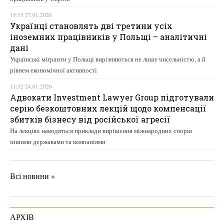
15:15 27.01.2026
Українці становлять дві третини усіх
іноземних працівників у Польщі – аналітичні
дані
Українські мігранти у Польщі вирізняються не лише чисельністю, а й
рівнем економічної активності
11:32 24.01.2026
Адвокати Investment Lawyer Group підготували
серію безкоштовних лекцій щодо компенсації
збитків бізнесу від російської агресії
На лекціях наводяться приклади вирішення міжнародних спорів
іншими державами та компаніями
Всі новини »
АРХІВ