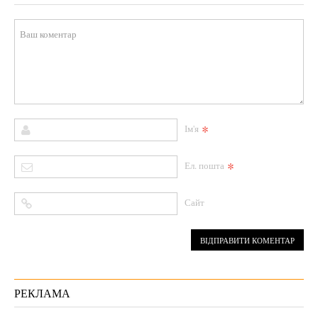
*
Ім'я
*
Ел. пошта
Сайт
РЕКЛАМА