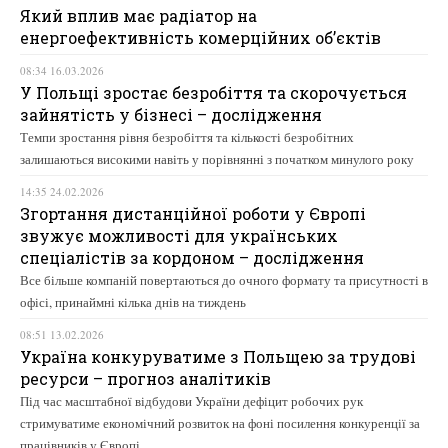
Який вплив має радіатор на
енергоефективність комерційних об’єктів
08:34 16.03.2026
У Польщі зростає безробіття та скорочується
зайнятість у бізнесі – дослідження
Темпи зростання рівня безробіття та кількості безробітних
залишаються високими навіть у порівнянні з початком минулого року
14:35 24.02.2026
Згортання дистанційної роботи у Європі
звужує можливості для українських
спеціалістів за кордоном – дослідження
Все більше компаній повертаються до очного формату та присутності в
офісі, принаймні кілька днів на тиждень
08:51 13.02.2026
Україна конкуруватиме з Польщею за трудові
ресурси – прогноз аналітиків
Під час масштабної відбудови України дефіцит робочих рук
стримуватиме економічний розвиток на фоні посилення конкуренції за
працівників у Європі