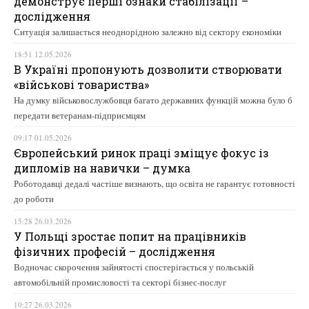
демонструє перші ознаки стабілізації –
дослідження
Ситуація залишається неоднорідною залежно від сектору економіки
18:51 12.05.2026
В Україні пропонують дозволити створювати
«військові товариства»
На думку військовослужбовця багато державних функцій можна було б
передати ветеранам-підприємцям
09:17 01.05.2026
Європейський ринок праці зміщує фокус із
дипломів на навички – думка
Роботодавці дедалі частіше визнають, що освіта не гарантує готовності
до роботи
15:28 26.03.2026
У Польщі зростає попит на працівників
фізичних професій – дослідження
Водночас скорочення зайнятості спостерігається у польській
автомобільній промисловості та секторі бізнес-послуг
10:27 26.03.2026