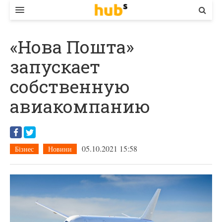
ВЛАДА
«Нова Пошта»
ЕКОНОМІКА
запускает
БІЗНЕС
собственную
СТАРТЕР
авиакомпанию
КОНТАКТИ
05.10.2021 15:58
Бізнес
Новини