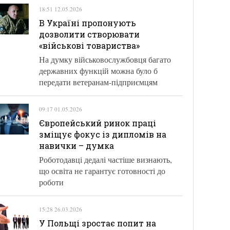
18:51 12.05.2026
В Україні пропонують
дозволити створювати
«військові товариства»
На думку військовослужбовця багато
державних функцій можна було б
передати ветеранам-підприємцям
09:17 01.05.2026
Європейський ринок праці
зміщує фокус із дипломів на
навички – думка
Роботодавці дедалі частіше визнають,
що освіта не гарантує готовності до
роботи
15:28 26.03.2026
У Польщі зростає попит на