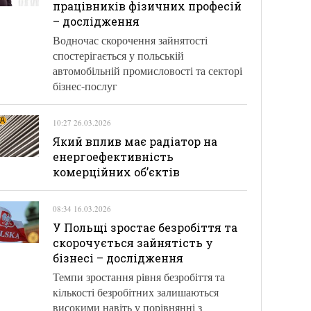
працівників фізичних професій
– дослідження
Водночас скорочення зайнятості
спостерігається у польській
автомобільній промисловості та секторі
бізнес-послуг
10:27 26.03.2026
Який вплив має радіатор на
енергоефективність
комерційних об’єктів
08:34 16.03.2026
У Польщі зростає безробіття та
скорочується зайнятість у
бізнесі – дослідження
Темпи зростання рівня безробіття та
кількості безробітних залишаються
високими навіть у порівнянні з