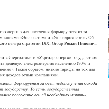
троэнергию для населения формируются из-за
омпаниями «Энергоатом» и «Укргидроэнерго». Об
Роман Ницович
ого центра стратегий DiXi Group
,
нии «Энергоатом» и «Укргидроэнерго» государством
ать дешевую электроэнергию населению (90% и
венно). Таким образом, низкие тарифы на ток для
ния доходов этими компаниями.
селения формируется за счет недополучения дохода
т государству. То есть, государственная
 такое положение вещей необходимо менять»
, –
рса
заявил, что выравнивание цен на