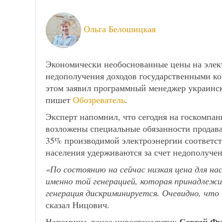
Ольга Белошицкая
Экономически необоснованные цены на элек
недополучения доходов государственными к
этом заявил программный менеджер украинск
пишет
Обозреватель
.
Эксперт напомнил, что сегодня на госкомпа
возложены специальные обязанности продав
35% производимой электроэнергии соответст
населения удерживаются за счет недополуче
«По состоянию на сейчас низкая цена для на
именно той генерацией, которая принадлежи
генерация дискриминируется. Очевидно, что
сказал Ницович.
Сергей Фу
Напомним, ранее инвестаналитик